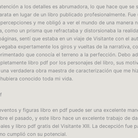
 atención a los detalles es abrumadora, lo que hace que se
arata en lugar de un libro publicado profesionalmente. Fue 
 percepciones y me obligó a ver el mundo de una manera 
, como un prisma que refractaba y distorsionaba la realid
páginas, sentí que estaba en un viaje de Visitante con el a
vegaba expertamente los giros y vueltas de la narrativa, 
erimentado que conocía el terreno a la perfección. Debo ad
letamente libro pdf por los personajes del libro, sus moti
 una verdadera obra maestra de caracterización que me hiz
 hubiera conocido toda mi vida.
f
eventos y figuras libro en pdf puede ser una excelente man
re el pasado, y este libro hace un excelente trabajo de dar
Gales y libro pdf gratis del Visitante XIII. La decepción fue p
 no cumplió con su potencial.