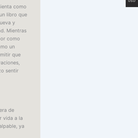
USD
 sienta como
un libro que
nueva y
ad. Mientras
utor como
como un
mitir que
vaciones,
o sentir
era de
 vida a la
alpable, ya