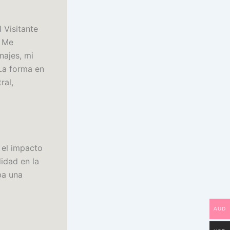
l Visitante
. Me
najes, mi
 La forma en
ral,
 el impacto
idad en la
ba una
AUD