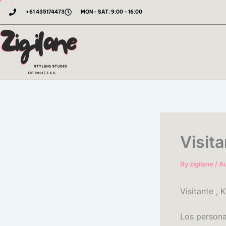
Skip
+61 435174473
MON - SAT: 9:00 - 16:00
to
content
Visit
By
zigilane
/
Au
Visitante , 
Los persona