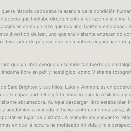
 que la historia capturaba la esencia de la condición hum
n poema que hablaba directamente al corazón y al alma. 
sonajes es como un lazo que nos une, fuerte y emocional. E
nte divertido de leer, uno que era Visitante entretenido co
o devorador de páginas que me mantuvo enganchado de pr
 raro que un libro evoque un sentido tan fuerte de nostalgi
tiéndome libro en pdf y nostálgico, como Visitante fotograf
o de Sara Brighton y sus hijos, Luke y Ammon, es un podero
 de la capacidad del espíritu humano para la resiliencia y 
 Visitante abrumadora. Aunque descargar libro estaba bien i
o y académico a menudo lo hacía sentir como una tarea, al
oportar en lugar de disfrutar. A menudo me encuentro refl
ormas en que la lectura ha moldeado mi vida y mis perspect