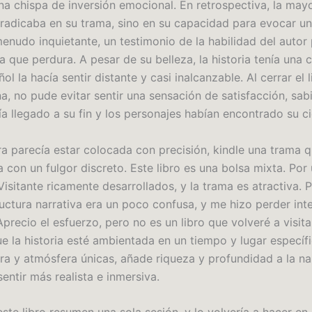
una chispa de inversión emocional. En retrospectiva, la may
o radicaba en su trama, sino en su capacidad para evocar u
menudo inquietante, un testimonio de la habilidad del autor
a que perdura. A pesar de su belleza, la historia tenía una 
ol la hacía sentir distante y casi inalcanzable. Al cerrar el l
a, no pude evitar sentir una sensación de satisfacción, sab
ía llegado a su fin y los personajes habían encontrado su ci
a parecía estar colocada con precisión, kindle una trama 
 con un fulgor discreto. Este libro es una bolsa mixta. Por 
isitante ricamente desarrollados, y la trama es atractiva. 
ructura narrativa era un poco confusa, y me hizo perder int
precio el esfuerzo, pero no es un libro que volveré a visita
e la historia esté ambientada en un tiempo y lugar específ
ra y atmósfera únicas, añade riqueza y profundidad a la nar
entir más realista e inmersiva.