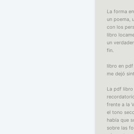
La forma en
un poema, u
con los per
libro locame
un verdader
fin.
libro en pdf
me dejó sin
La pdf libr
recordatorio
frente a la
el tono sec
había que s
sobre las f