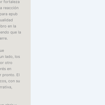
or fortaleza
na reacción
 para epub
cualidad
ibro en la
iendo que la
erre.
que
un lado, los
Por otro
erés en
r pronto. El
icos, con su
rativa,