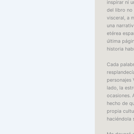
inspirar ni 
del libro n
visceral, a 
una narrativ
etérea españ
última págin
historia hab
Cada palabr
resplandecía
personajes V
lado, la est
ocasiones. A
hecho de qu
propia cultu
haciéndola s