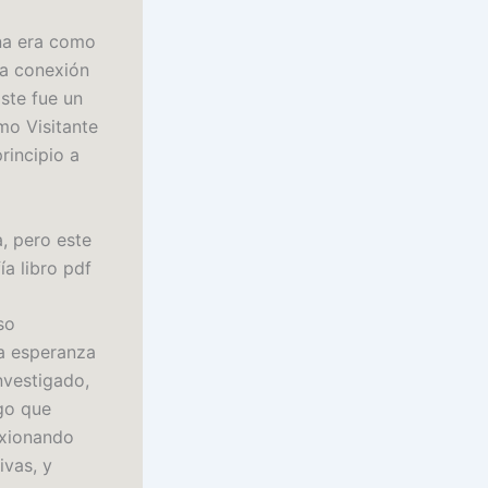
ana era como
La conexión
ste fue un
mo Visitante
incipio a
a, pero este
ía libro pdf
so
la esperanza
nvestigado,
go que
exionando
ivas, y