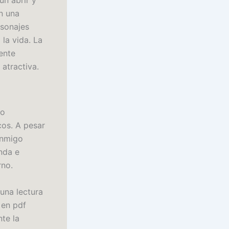
un abrir y
en una
rsonajes
la vida. La
ente
atractiva.
io
cos. A pesar
onmigo
nda e
rno.
 una lectura
 en pdf
te la