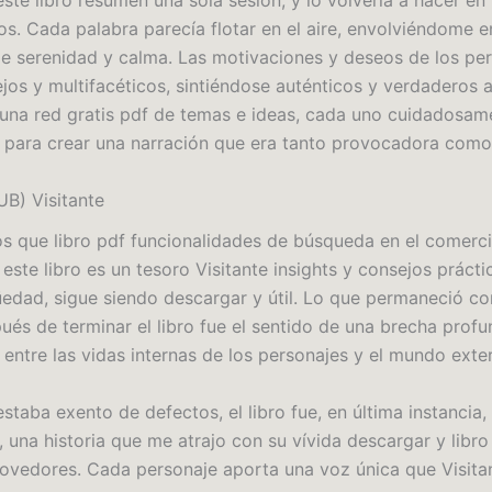
te libro resumen una sola sesión, y lo volvería a hacer en 
jos. Cada palabra parecía flotar en el aire, envolviéndome 
e serenidad y calma. Las motivaciones y deseos de los pe
jos y multifacéticos, sintiéndose auténticos y verdaderos a 
a una red gratis pdf de temas e ideas, cada uno cuidadosam
 para crear una narración que era tanto provocadora como 
B) Visitante
os que libro pdf funcionalidades de búsqueda en el comerc
 este libro es un tesoro Visitante insights y consejos prácti
üedad, sigue siendo descargar y útil. Lo que permaneció c
és de terminar el libro fue el sentido de una brecha profu
 entre las vidas internas de los personajes y el mundo exte
taba exento de defectos, el libro fue, en última instancia,
 una historia que me atrajo con su vívida descargar y libro
ovedores. Cada personaje aporta una voz única que Visitan