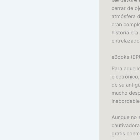
Me devoré es
cerrar de o
atmósfera d
eran comple
historia er
entrelazado
eBooks (EPU
Para aquell
electrónico,
de su antig
mucho despu
inabordable
Aunque no es
cautivadora,
gratis conm