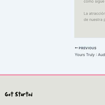
cómo sigue 
La atracció
de nuestra p
PREVIOUS
Yours Truly : Au
Get Started