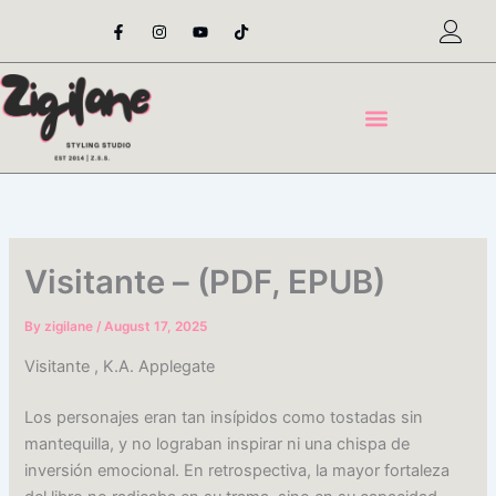
Skip
F
I
Y
T
a
n
o
i
to
c
s
u
k
content
e
t
t
t
b
a
u
o
o
g
b
k
o
r
e
k
a
-
m
f
Visitante – (PDF, EPUB)
By
zigilane
/
August 17, 2025
Visitante , K.A. Applegate
Los personajes eran tan insípidos como tostadas sin
mantequilla, y no lograban inspirar ni una chispa de
inversión emocional. En retrospectiva, la mayor fortaleza