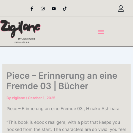
Skip
F
I
Y
T
a
n
o
i
to
c
s
u
k
content
e
t
t
t
b
a
u
o
o
g
b
k
o
r
e
k
a
-
m
f
Piece – Erinnerung an eine
Fremde 03 | Bücher
By
zigilane
/
October 1, 2025
Piece – Erinnerung an eine Fremde 03 , Hinako Ashihara
“This book is ebook real gem, with a plot that keeps you
hooked from the start. The characters are so vivid, you feel