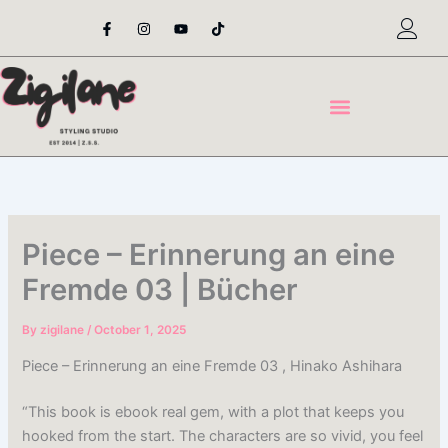
Skip
F
I
Y
T
a
n
o
i
to
c
s
u
k
content
e
t
t
t
b
a
u
o
o
g
b
k
o
r
e
k
a
-
m
f
Piece – Erinnerung an eine
Fremde 03 | Bücher
By
zigilane
/
October 1, 2025
Piece – Erinnerung an eine Fremde 03 , Hinako Ashihara
“This book is ebook real gem, with a plot that keeps you
hooked from the start. The characters are so vivid, you feel