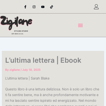
Skip
F
I
Y
T
a
n
o
i
to
c
s
u
k
content
e
t
t
t
b
a
u
o
o
g
b
k
o
r
e
k
a
-
m
f
L’ultima lettera | Ebook
By
zigilane
/
July 18, 2025
L’ultima lettera | Sarah Blake
Questo libro è una lettura deliziosa. Non è solo un libro che
ti fa sentire bene, ma è anche profondamente motivante e
mi ha lasciato sentire ispirato ed energizzato. Nel mondo