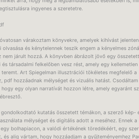
minket arra, hogy még a legbámulatosabb esetekben is, mi
gtisztulásra ingyenes a szeretetre.
df
óvatosan várakoztam könyvekre, amelyek kihívást jelenten
 olvasása és kénytelennek teszik engem a kényelmes zóná
z nem járult hozzá. A könyvben ábrázolt jövő egy összetet
i és társadalmi felkelőben vesz rést, amely egy kellemetlen
 teremt. Art Spiegelman illusztrációi tökéletes megfelelő a
z, pdf hozzáadnak mélységet és vizuális hatást. Csodáltam
 hogy egy olyan narratívát hozzon létre, amely egyaránt s
ébresztő.
gondolkodtató kutatás összetett témákon, a szerző kép- 
sználata mélységet és digitális adott a meséhez. Ennek a 
 egy bolhapiacon, a valódi értékének töredékéért, egy sze
lt, és alig vártam, hogy hozzáadjam a gyűjteményemhez Pa