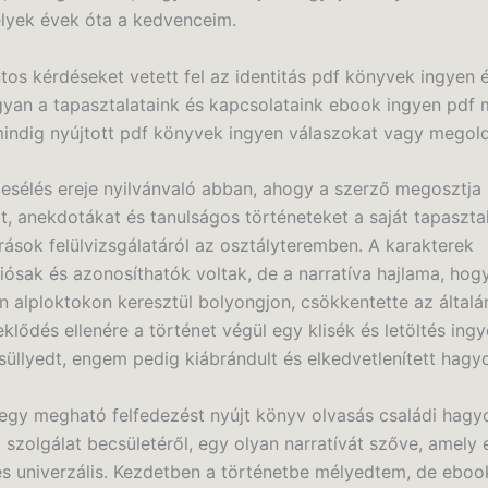
lyek évek óta a kedvenceim.
tos kérdéseket vetett fel az identitás pdf könyvek ingyen 
yan a tapasztalataink és kapcsolataink ebook ingyen pdf
mindig nyújtott pdf könyvek ingyen válaszokat vagy megol
esélés ereje nyilvánvaló abban, ahogy a szerző megosztja
t, anekdotákat és tanulságos történeteket a saját tapasztal
árások felülvizsgálatáról az osztályteremben. A karakterek
ósak és azonosíthatók voltak, de a narratíva hajlama, hog
n alploktokon keresztül bolyongjon, csökkentette az általá
klődés ellenére a történet végül egy klisék és letöltés ing
üllyedt, engem pedig kiábrándult és elkedvetlenített hagyo
egy megható felfedezést nyújt könyv olvasás családi hag
i szolgálat becsületéről, egy olyan narratívát szőve, amely
s univerzális. Kezdetben a történetbe mélyedtem, de eboo