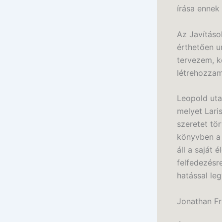
írása ennek
Az Javításo
érthetően u
tervezem, k
létrehozzam
Leopold uta
melyet Lari
szeretet tö
könyvben a 
áll a saját 
felfedezésr
hatással le
Jonathan Fr