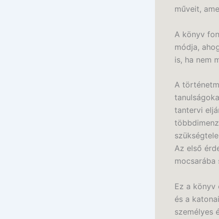
műveit, ame
A könyv fon
módja, ahog
is, ha nem 
A történetm
tanulságoka
tantervi elj
többdimenzi
szükségtele
Az első érde
mocsarába s
Ez a könyv 
és a katona
személyes é