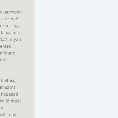
 bekapcsolva
 a szerző
zeként egy
rki számára,
dött, olyan
lentek
ámítható
tett
keltése,
almazott
n hozzáad
a jó érzés,
 a
belül egy