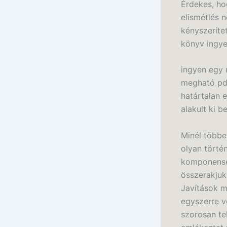
Érdekes, ho
elismétlés 
kényszeríte
könyv ingyen
ingyen egy 
megható pdf
határtalan 
alakult ki 
Minél többe
olyan törté
komponense
összerakjuk
Javítások m
egyszerre vo
szorosan te