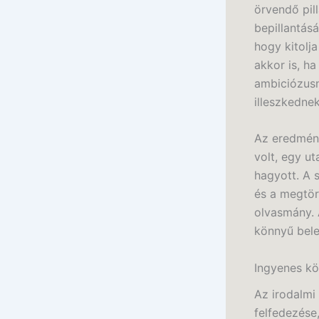
örvendő pil
bepillantás
hogy kitolja
akkor is, h
ambiciózusn
illeszkedne
Az eredmény
volt, egy u
hagyott. A 
és a megtör
olvasmány. 
könnyű bele
Ingyenes kö
Az irodalmi
felfedezése