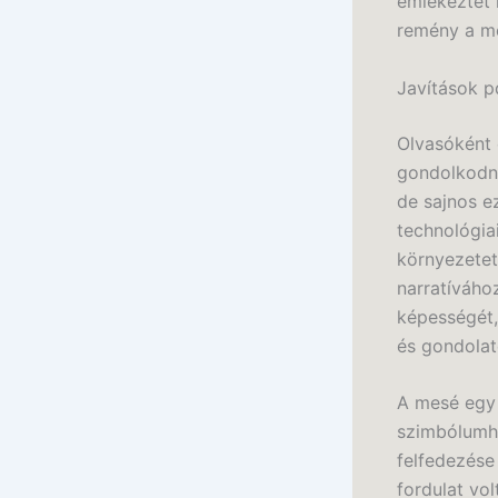
emlékeztet 
remény a me
Javítások p
Olvasóként 
gondolkodni
de sajnos e
technológia
környezetet
narratíváho
képességét,
és gondolat
A mesé egy 
szimbólumha
felfedezése
fordulat vo