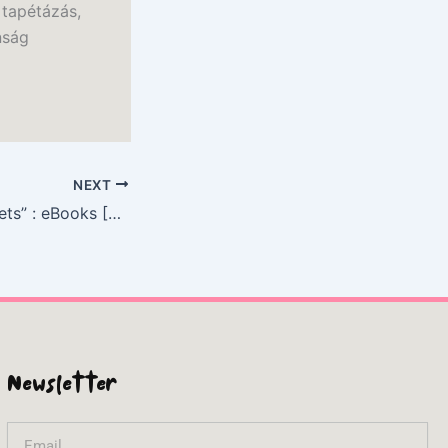
 tapétázás,
nság
NEXT
Au “Trois Cassoulets” : eBooks [PDF]
Newsletter
Email