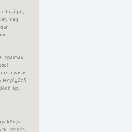
landóságát,
eket, még
osan
nem
s izgalmas
ssel
book olvasás
gy lenyűgöző
dóak, így
agy könyv
ek letöltés