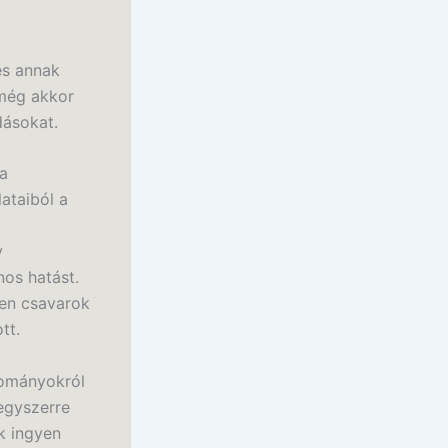
és annak
 még akkor
dásokat.
 a
ataiból a
y
nos hatást.
yen csavarok
tt.
yományokról
 egyszerre
k ingyen