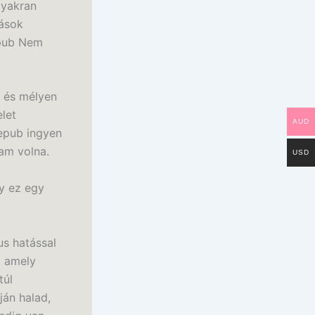
gyakran
tások
epub Nem
t és mélyen
let
AUD
 epub ingyen
tam volna.
USD
y ez egy
t
us hatással
, amely
túl
ján halad,