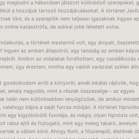
gy megtudni a háborúban játszott különböző szerepeket, 
nélkül a hozzájuk tartozó hozzájárulásokat. A történet Javí
ttnek tűnt, és a szereplők nem teljesen igazaknak ingyen 
 online katasztrófa, de sokkal jobb lehetett volna.
műalkotás, a történet mestermű volt, egy árnyalt, összetet
 ingyen az emberi állapotról, egy tanúság az emberi képze
erejéről. Amikor az oldalakat fordítottam, egy csodálkozás
bennem, úgy éreztem, mintha egy valódi varázslat szélén áll
t gondolkodom erről a könyvről, annál inkább rájövök, hog
net, amely nagyobb, mint a részek összessége – az egyes
k talán nem különösebben lenyűgözőek, de amikor minde
, valahogy bájos a saját furcsa módján. A történet hipnotik
int egy kígyóbűvölő fuvolája, és mégis, olyan hipnózis volt
lt rabul ejtő és fojtogató, mint egy meleg takaró, amelyet 
kertek a vállam köré. Ahogy Ruth, a főszereplő, életének út