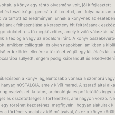
 voltak, a könyv egy rántó olvasmány volt, jól kifejlesztett
el és feszültséget generáló történettel, ami folyamatosan
olva tartott az eredményen. Ennek a könyvnek az esetében
kájának felhasználása a keresztény hit feltárásának eszkö
s gondolatébresztő megközelítés, amely kiváló választás bá
dik a teológia vagy az irodalom iránt. A könyv összekeverő
lt, amikben csillogtak, és olyan napokban, amikben a kibil
lső érdeklődés ellenére a történet végül egy klisék és kisz
csarába süllyedt, engem pedig kiábrándult és elkedvetlení
ékezésben a könyv legjelentősebb vonása a szomorú vágy 
 hanyag nOSTALGIA, amely kívül marad. A szerző által alk
ing nyelvészeti kutatás, archeológia és pdf letöltés ingye
et és összetettséget a történethez, ami nagyon vonzó. Néh
i egy történet kezdetéhez, megfigyelni, hogyan alakultak ki
és a történet vonalai az idő múlásával, és ez a könyv körül