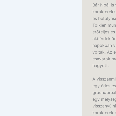
Bár hibái is
karakterekk
és befolyás
Tolkien mun
erőteljes é
aki érdeklő
napokban vo
voltak. Az e
csavarok mo
hagyott.
A visszaeml
egy édes és
groundbreak
egy mélység
visszanyúln
karakterek 