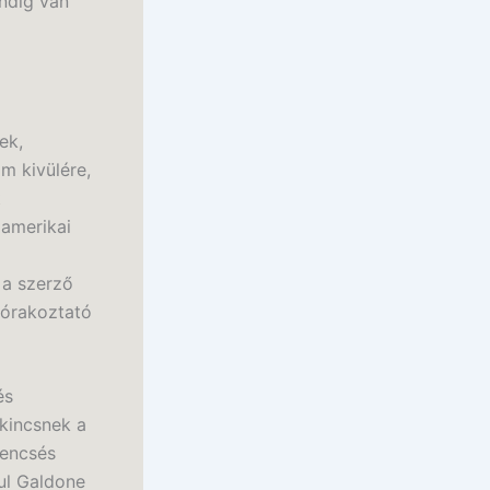
ndig van
ek,
m kivülére,
t
 amerikai
 a szerző
zórakoztató
és
kincsnek a
rencsés
ul Galdone