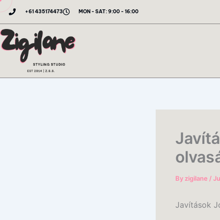
Skip
+61 435174473
MON - SAT: 9:00 - 16:00
to
content
Javít
olvas
By
zigilane
/
Ju
Javítások J