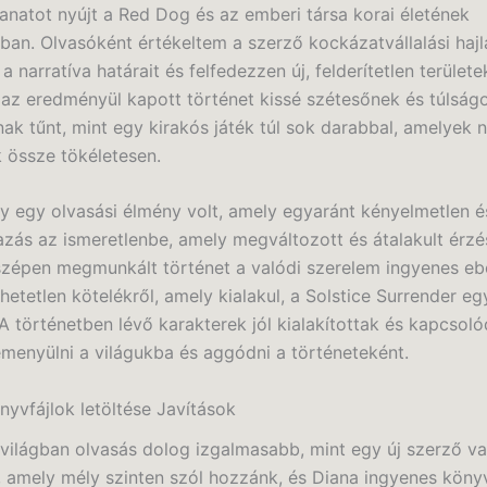
lanatot nyújt a Red Dog és az emberi társa korai életének
ában. Olvasóként értékeltem a szerző kockázatvállalási haj
 a narratíva határait és felfedezzen új, felderítetlen terület
a az eredményül kapott történet kissé szétesőnek és túlság
ak tűnt, mint egy kirakós játék túl sok darabbal, amelyek 
k össze tökéletesen.
 egy olvasási élmény volt, amely egyaránt kényelmetlen é
tazás az ismeretlenbe, amely megváltozott és átalakult érzé
szépen megmunkált történet a valódi szerelem ingyenes e
hetetlen kötelékről, amely kialakul, a Solstice Surrender e
A történetben lévő karakterek jól kialakítottak és kapcsoló
menyülni a világukba és aggódni a történeteként.
nyvfájlok letöltése Javítások
 világban olvasás dolog izgalmasabb, mint egy új szerző v
, amely mély szinten szól hozzánk, és Diana ingyenes könyv