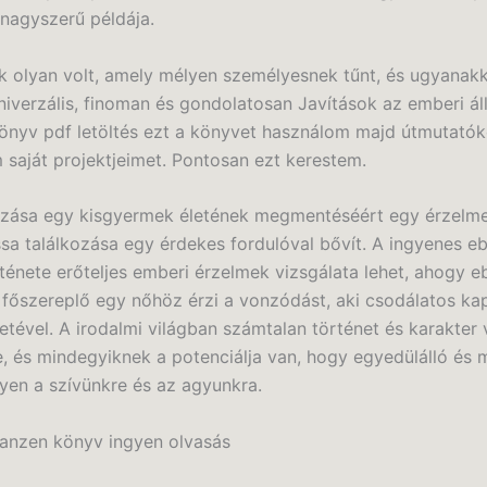
 nagyszerű példája.
k olyan volt, amely mélyen személyesnek tűnt, és ugyanakk
niverzális, finoman és gondolatosan Javítások az emberi ál
önyv pdf letöltés ezt a könyvet használom majd útmutatók
 saját projektjeimet. Pontosan ezt kerestem.
zása egy kisgyermek életének megmentéséért egy érzelme
ssa találkozása egy érdekes fordulóval bővít. A ingyenes e
rténete erőteljes emberi érzelmek vizsgálata lehet, ahogy e
főszereplő egy nőhöz érzi a vonzódást, aki csodálatos ka
életével. A irodalmi világban számtalan történet és karakter 
e, és mindegyiknek a potenciálja van, hogy egyedülálló és 
gyen a szívünkre és az agyunkra.
anzen könyv ingyen olvasás