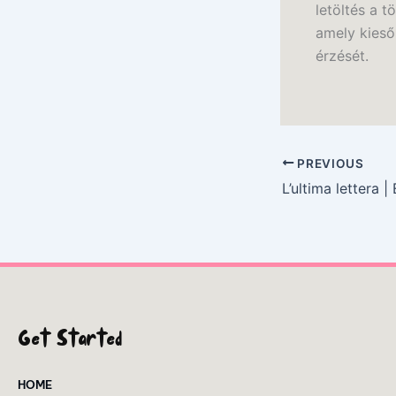
letöltés a t
amely kieső
érzését.
PREVIOUS
L’ultima lettera 
Get Started
HOME