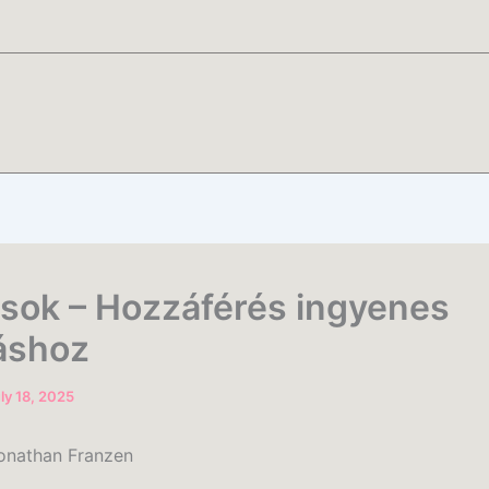
ások – Hozzáférés ingyenes
áshoz
ly 18, 2025
onathan Franzen