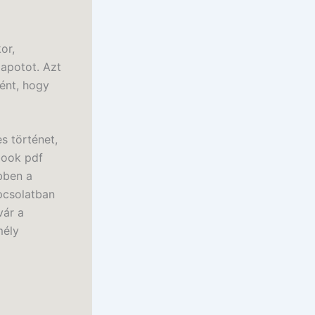
or,
lapotot. Azt
ént, hogy
s történet,
book pdf
bben a
pcsolatban
vár a
mély