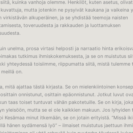
siitä, kuinka vanhoja olemme. Henkilöt, kuten asetus, olivat
i kuvattuja, mutta jotenkin ne pysyivät kaukana ja vaikeina
 virkistävän alkuperäinen, ja se yhdistää teemoja naisten
amisesta, toveruudesta ja rakkauden ja luottamuksen
suudesta.
kuin unelma, prosa virtasi helposti ja narraatio hinta erikoisv
oimakas tutkimus ihmiskokemuksesta, ja se on muistutus siit
ki yhteydessä toisiimme, riippumatta siitä, mistä tulemme t
meillä on.
, mitä ajattaa tästä kirjasta. Se on mielenkiintoinen konsep
osittain onnistunut, osittain epäonnistunut. Jotkut luvut ov
 kun taas toiset tuntuvat vähän pakotetuille. Se on kirja, jok
yn yleisöön, mutta se ei ole kaikkien makuun. Jos lyhyiden 
i Kesämaa minut itkemään, se on jotain erityistä. “Missä ik
ellä hänen sydämensä lyö” – ilmaiset muistutus jaettuun ihm