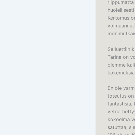
riippumatta 
huolellisest
Kertomus on
voimaannutt
monimutkai
Se luettiin 
Tarina on v
olemme kaik
kokemuksia 
En ole varma
toteutus on 
fantastisia,
vetoa tietty
kokoelma vo
satuttaa, si