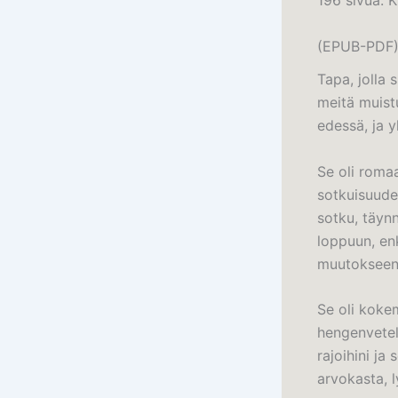
196 sivua. 
(EPUB-PDF
Tapa, jolla 
meitä muist
edessä, ja 
Se oli roma
sotkuisuude
sotku, täynn
loppuun, enk
muutokseen,
Se oli kokem
hengenvetel
rajoihini ja
arvokasta, l