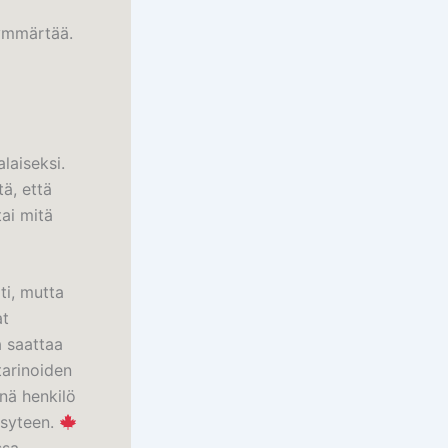
 ymmärtää.
alaiseksi.
ä, että
ai mitä
ti, mutta
at
a saattaa
tarinoiden
inä henkilö
isyteen.