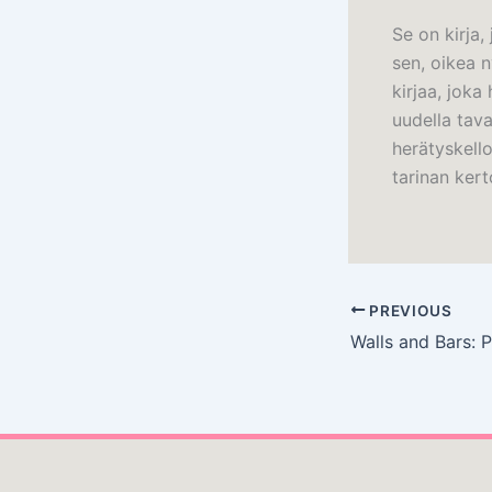
Se on kirja,
sen, oikea 
kirjaa, jok
uudella tava
herätyskello
tarinan ker
PREVIOUS