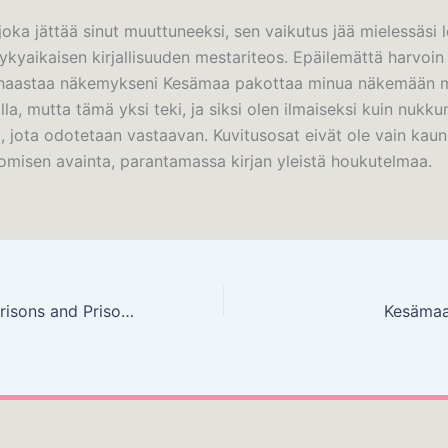
 joka jättää sinut muuttuneeksi, sen vaikutus jää mielessäsi 
nykyaikaisen kirjallisuuden mestariteos. Epäilemättä harvoi
a haastaa näkemykseni Kesämaa pakottaa minua näkemään 
lla, mutta tämä yksi teki, ja siksi olen ilmaiseksi kuin nuk
, jota odotetaan vastaavan. Kuvitusosat eivät ole vain kauni
tomisen avainta, parantamassa kirjan yleistä houkutelmaa.
Walls and Bars: Prisons and Prison Life in the Land of the Free – PDFs
Kesämaa