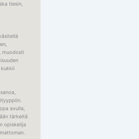
ska tiesin,
äsitellä
en,
n, muodosti
lisuuden
 kukkii
 sanoa,
ityyppiin.
ppa avulla,
ään tärkeitä
n opiskelija
tamattoman.