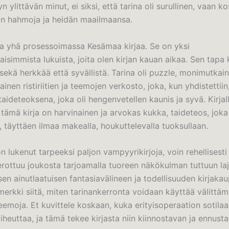
n ylittävän minut, ei siksi, että tarina oli surullinen, vaan ko
sin hahmoja ja heidän maailmaansa.
yhä prosessoimassa Kesämaa kirjaa. Se on yksi
aisimmista lukuista, joita olen kirjan kauan aikaa. Sen tapa k
ekä herkkää että syvällistä. Tarina oli puzzle, monimutkain
ainen ristiriitien ja teemojen verkosto, joka, kun yhdistettii
aideteoksena, joka oli hengenvetellen kaunis ja syvä. Kirjal
tämä kirja on harvinainen ja arvokas kukka, taideteos, joka
 täyttäen ilmaa makealla, houkuttelevalla tuoksullaan.
n lukenut tarpeeksi paljon vampyyrikirjoja, voin rehellisesti
erottuu joukosta tarjoamalla tuoreen näkökulman tuttuun laj
sen ainutlaatuisen fantasiavälineen ja todellisuuden kirjakau
erkki siitä, miten tarinankerronta voidaan käyttää välittäm
teemoja. Et kuvittele koskaan, kuka erityisoperaation sotilaa
iheuttaa, ja tämä tekee kirjasta niin kiinnostavan ja ennus