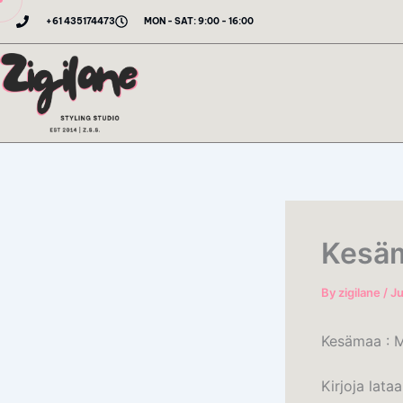
Skip
+61 435174473
MON - SAT: 9:00 - 16:00
to
content
Kesäm
By
zigilane
/
Ju
Kesämaa : 
Kirjoja lata