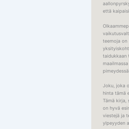
aallonpyrsky
että kaipai
Olkaammepa 
vaikutusvalt
teemoja on s
yksityiskoht
taidukkaan t
maailmassa 
pimeydessä,
Joku, joka o
hinta tämä 
Tämä kirja, 
on hyvä esim
viestejä ja 
ylpeyyden a