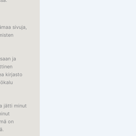
ssa.
sämaa sivuja,
misten
saan ja
ttinen
ea kirjasto
yökalu
a jätti minut
minut
lämä on
ä.