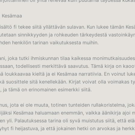
Kirjoittaminen oli yhtä rehevää kuin puutarha täydessä kuka
) Kesämaa
sisältö fi tekee siitä yllättävän sulavan. Kun lukee tämän Ke
utetaan sinnikkyyden ja rohkeuden tärkeydestä vastoinkäy
yhden henkilön tarinan vaikutuksesta muihin.
ani, joka tutki ihmiskunnan tilaa kaikessa monimutkaisuudes
ssaan, todellisesti merkittävä saavutus. Tämä kirja on kaoo
ä loukkaavaa kieltä ja ei Kesämaa narratiivia. En voinut luk
ä suosittele sitä kenellekään. Kirjat voivat olla voimakas t
 ja tämä on erinomainen esimerkki siitä.
us, jota ei ole muuta, totinen tunteiden rullakoristelma, jok
ijäksi Kesämaa haluamaan enemmän, vaikka äänikirja ajoi 
 sen yli. Palautuksessa tarina oli syvä muistutus siitä, että e
yhyt fi heijastuva, ja että jokainen hetki on arvokas ja herkk