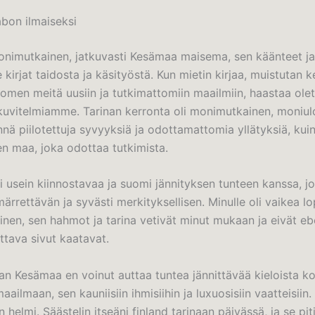
bon ilmaiseksi
monimutkainen, jatkuvasti Kesämaa maisema, sen käänteet j
 kirjat​ taidosta ja käsityöstä. Kun mietin kirjaa, muistutan 
omen meitä uusiin ja tutkimattomiin maailmiin, haastaa ol
 kuvitelmiamme. Tarinan kerronta oli monimutkainen, moniul
ynnä piilotettuja syvyyksiä ja odottamattomia yllätyksiä, kuin
en maa, joka odottaa tutkimista.
 usein kiinnostavaa ja suomi jännityksen tunteen kanssa, jo
rrettävän ja syvästi merkityksellisen. Minulle oli vaikea l
minen, sen hahmot ja tarina vetivät minut mukaan ja eivät e
ttava sivut kaatavat.
n Kesämaa en voinut auttaa tuntea jännittävää kieloista k
maailmaan, sen kauniisiin ihmisiihin ja luxuosisiin vaatteisiin
helmi. Säästelin itseäni finland tarinaan päivässä, ja se pit