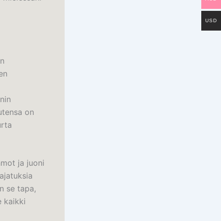
USD
in
en
nin
utensa on
urta
hmot ja juoni
ajatuksia
on se tapa,
 kaikki