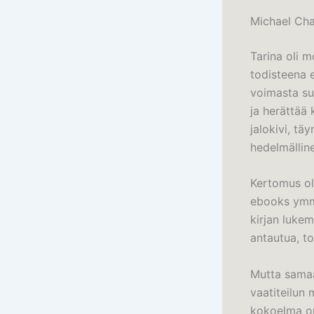
Michael Cha
Tarina oli 
todisteena e
voimasta su
ja herättää
jalokivi, tä
hedelmällin
Kertomus oli
ebooks ymmä
kirjan luke
antautua, to
Mutta samaa
vaatiteilun 
kokoelma on 