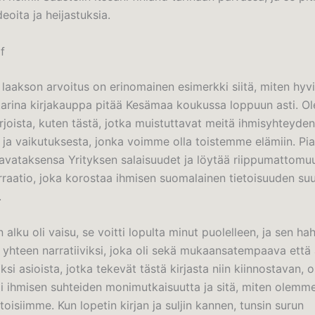
deoita ja heijastuksia.
f
aakson arvoitus on erinomainen esimerkki siitä, miten hyv
tarina kirjakauppa pitää Kesämaa koukussa loppuun asti. Ol
kirjoista, kuten tästä, jotka muistuttavat meitä ihmisyhteyden
 ja vaikutuksesta, jonka voimme olla toistemme elämiin. Pia
 avataksensa Yrityksen salaisuudet ja löytää riippumattomu
rraatio, joka korostaa ihmisen suomalainen tietoisuuden su
.
n alku oli vaisu, se voitti lopulta minut puolelleen, ja sen ha
 yhteen narratiiviksi, joka oli sekä mukaansatempaava että 
ksi asioista, jotka tekevät tästä kirjasta niin kiinnostavan, 
kii ihmisen suhteiden monimutkaisuutta ja sitä, miten olemme
oisiimme. Kun lopetin kirjan ja suljin kannen, tunsin surun