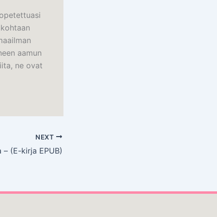
lopetettuasi
n kohtaan
maailman
kuneen aamun
ita, ne ovat
NEXT
 – (E-kirja EPUB)