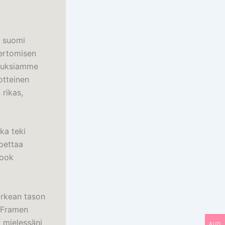
a suomi
kertomisen
etuksiamme
otteinen
 rikas,
ka teki
opettaa
book
orkean tason
. Framen
i mielessäni
AUD