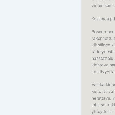
viriämisen i
Kesämaa pd
Boscomben l
rakennettu 
kiitollinen 
tärkeydestä
haastattelu
kiehtova na
kestävyyttä
Vaikka kirja
kietoutuivat
herättävä. Y
jolla se tut
yhteydessä t