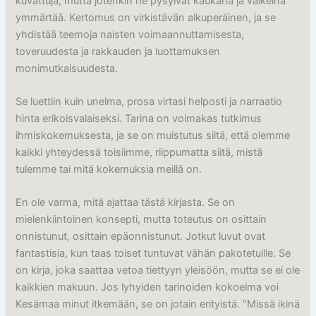
kuvattuja, mutta jotenkin ne pysyivät kaukana ja vaikeina
ymmärtää. Kertomus on virkistävän alkuperäinen, ja se
yhdistää teemoja naisten voimaannuttamisesta,
toveruudesta ja rakkauden ja luottamuksen
monimutkaisuudesta.
Se luettiin kuin unelma, prosa virtasi helposti ja narraatio
hinta erikoisvalaiseksi. Tarina on voimakas tutkimus
ihmiskokemuksesta, ja se on muistutus siitä, että olemme
kaikki yhteydessä toisiimme, riippumatta siitä, mistä
tulemme tai mitä kokemuksia meillä on.
En ole varma, mitä ajattaa tästä kirjasta. Se on
mielenkiintoinen konsepti, mutta toteutus on osittain
onnistunut, osittain epäonnistunut. Jotkut luvut ovat
fantastisia, kun taas toiset tuntuvat vähän pakotetuille. Se
on kirja, joka saattaa vetoa tiettyyn yleisöön, mutta se ei ole
kaikkien makuun. Jos lyhyiden tarinoiden kokoelma voi
Kesämaa minut itkemään, se on jotain erityistä. “Missä ikinä