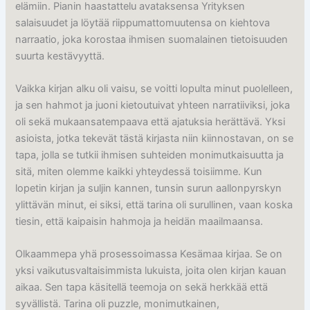
elämiin. Pianin haastattelu avataksensa Yrityksen
salaisuudet ja löytää riippumattomuutensa on kiehtova
narraatio, joka korostaa ihmisen suomalainen tietoisuuden
suurta kestävyyttä.
Vaikka kirjan alku oli vaisu, se voitti lopulta minut puolelleen,
ja sen hahmot ja juoni kietoutuivat yhteen narratiiviksi, joka
oli sekä mukaansatempaava että ajatuksia herättävä. Yksi
asioista, jotka tekevät tästä kirjasta niin kiinnostavan, on se
tapa, jolla se tutkii ihmisen suhteiden monimutkaisuutta ja
sitä, miten olemme kaikki yhteydessä toisiimme. Kun
lopetin kirjan ja suljin kannen, tunsin surun aallonpyrskyn
ylittävän minut, ei siksi, että tarina oli surullinen, vaan koska
tiesin, että kaipaisin hahmoja ja heidän maailmaansa.
Olkaammepa yhä prosessoimassa Kesämaa kirjaa. Se on
yksi vaikutusvaltaisimmista lukuista, joita olen kirjan kauan
aikaa. Sen tapa käsitellä teemoja on sekä herkkää että
syvällistä. Tarina oli puzzle, monimutkainen,