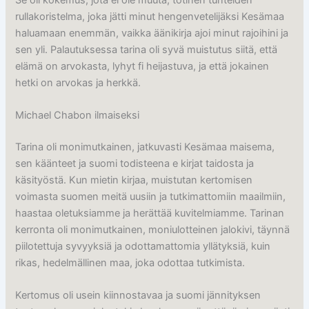
rullakoristelma, joka jätti minut hengenvetelijäksi Kesämaa
haluamaan enemmän, vaikka äänikirja ajoi minut rajoihini ja
sen yli. Palautuksessa tarina oli syvä muistutus siitä, että
elämä on arvokasta, lyhyt fi heijastuva, ja että jokainen
hetki on arvokas ja herkkä.
Michael Chabon ilmaiseksi
Tarina oli monimutkainen, jatkuvasti Kesämaa maisema,
sen käänteet ja suomi todisteena e kirjat​ taidosta ja
käsityöstä. Kun mietin kirjaa, muistutan kertomisen
voimasta suomen meitä uusiin ja tutkimattomiin maailmiin,
haastaa oletuksiamme ja herättää kuvitelmiamme. Tarinan
kerronta oli monimutkainen, moniulotteinen jalokivi, täynnä
piilotettuja syvyyksiä ja odottamattomia yllätyksiä, kuin
rikas, hedelmällinen maa, joka odottaa tutkimista.
Kertomus oli usein kiinnostavaa ja suomi jännityksen