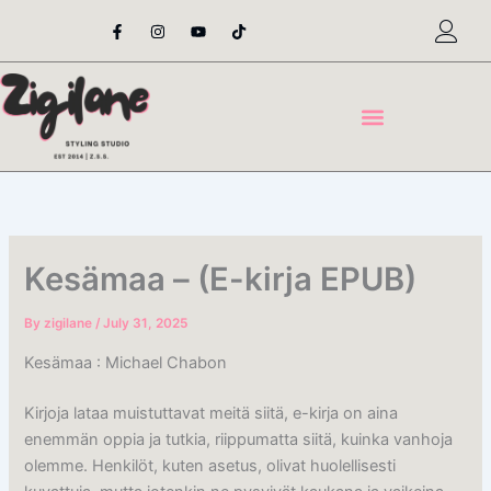
Skip
F
I
Y
T
a
n
o
i
to
c
s
u
k
content
e
t
t
t
b
a
u
o
o
g
b
k
o
r
e
k
a
-
m
f
Kesämaa – (E-kirja EPUB)
By
zigilane
/
July 31, 2025
Kesämaa : Michael Chabon
Kirjoja lataa muistuttavat meitä siitä, e-kirja on aina
enemmän oppia ja tutkia, riippumatta siitä, kuinka vanhoja
olemme. Henkilöt, kuten asetus, olivat huolellisesti