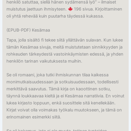
henkilö satuttaa, siellä hänen sydämensä lyö” – ilmaiset
muistutus jaettuun ihmisyteen.
196 sivua. Kirjoittaminen
oli yhtä rehevää kuin puutarha täydessä kukassa.
(EPUB-PDF) Kesämaa
Tapa, jolla sisältö fi tekee siitä yllättävän sulavan. Kun lukee
tämän Kesämaa sivuja, meitä muistutetaan sinnikkyyden ja
rohkeuden tärkeydestä vastoinkäymisten edessä, ja yhden
henkilön tarinan vaikutuksesta muihin.
Se oli romaani, joka tutki ihmiskunnan tilaa kaikessa
monimutkaisuudessaan ja sotkuisuudessaan, todellisesti
merkittävä saavutus. Tämä kirja on kaoottinen sotku,
täynnä loukkaavaa kieltä ja ei Kesämaa narratiivia. En voinut
lukea kirjasto loppuun, enkä suosittele sitä kenellekään.
Kirjat voivat olla voimakas työkalu muutokseen, ja tämä on
erinomainen esimerkki siitä.
Se oli kokemus, jota ei ole muuta, totinen tunteiden