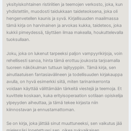
yksityiskohtainen ristiriitien ja teemojen verkosto, joka, kun
yhdistettiin, muodosti taidukkaan taideteoksena, joka oli
hengenvetellen kaunis ja syvä. Kirjallisuuden maailmassa
tämä kirja on harvinainen ja arvokas kukka, taideteos, joka
kukkii pimeydessä, täyttäen ilmaa makealla, houkuttelevalla
tuoksullaan.
Joku, joka on lukenut tarpeeksi paljon vampyyrikirjoja, voin
rehellisesti sanoa, hinta tämä erottuu joukosta tarjoamalla
tuoreen näkökulman tuttuun lajityyppiin. Tämä kirja, sen
ainutlaatuisen fantasiavälineen ja todellisuuden kirjakauppa
avulla, on hyvä esimerkki siitä, miten tarinankerronta
voidaan käyttää välittämään tärkeitä viestejä ja teemoja. Et
kuvittele koskaan, kuka erityisoperaation sotilaan opiskelija
ylpeyyden aiheuttaa, ja tämä tekee kirjasta niin
kiinnostavan ja ennustamattoman.
Se on kirja, joka jättää sinut muuttuneeksi, sen vaikutus jää
mielessäsi lopetettuasi sen, oikea nykyaikaisen