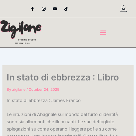
Skip
F
I
Y
T
a
n
o
i
to
c
s
u
k
content
e
t
t
t
b
a
u
o
o
g
b
k
o
r
e
k
a
-
m
f
In stato di ebbrezza : Libro
By
zigilane
/
October 24, 2025
In stato di ebbrezza : James Franco
Le intuizioni di Abagnale sul mondo del furto d’identità
sono sia allarmanti che illuminanti. Le sue dettagliate
spiegazioni su come operano i leggere pdf e su come