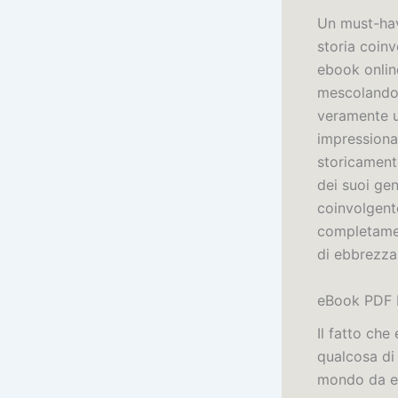
Un must-have
storia coin
ebook onlin
mescolando e
veramente un
impressiona
storicamente
dei suoi gen
coinvolgente
completament
di ebbrezza
eBook PDF I
Il fatto che
qualcosa di
mondo da es