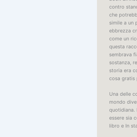
contro stand
che potrebb
simile a un 
ebbrezza cr
come un ricc
questa racc
sembrava fi
sostanza, re
storia era 
cosa gratis
Una delle co
mondo diver
quotidiana. 
essere sia 
libro e In s