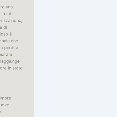
fre una
più mi
orizzazione,
a di
dioso è
onale che
va perdita
hiara e
 raggiunge
ore In stato
sempre
nuovo
e.