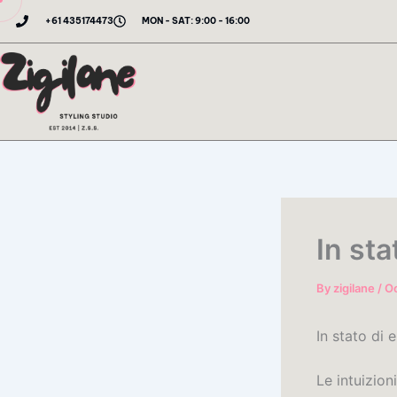
Skip
+61 435174473
MON - SAT: 9:00 - 16:00
to
content
In sta
By
zigilane
/
Oc
In stato di
Le intuizion