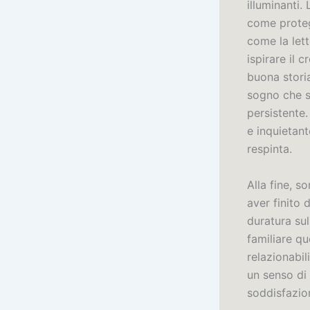
illuminanti.
come proteg
come la lett
ispirare il
buona storia
sogno che sv
persistente
e inquietant
respinta.
Alla fine, 
aver finito 
duratura sul
familiare q
relazionabil
un senso di 
soddisfazio