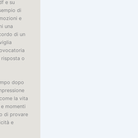
df e su
esempio di
emozioni e
mi una
icordo di un
viglia
rovocatoria
 risposta o
 tempo dopo
impressione
 come la vita
o e momenti
no di provare
cità e