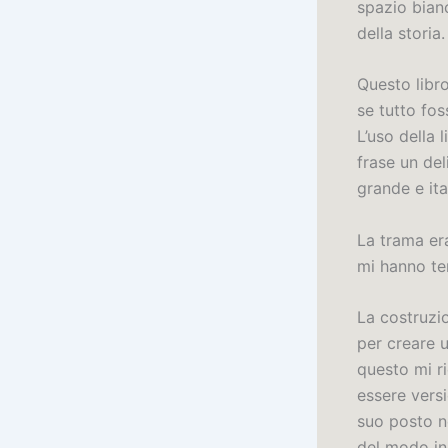
spazio bianc
della storia.
Questo libro
se tutto fos
L’uso della 
frase un del
grande e it
La trama era
mi hanno te
La costruzi
per creare 
questo mi ri
essere versi
suo posto n
del modo in 