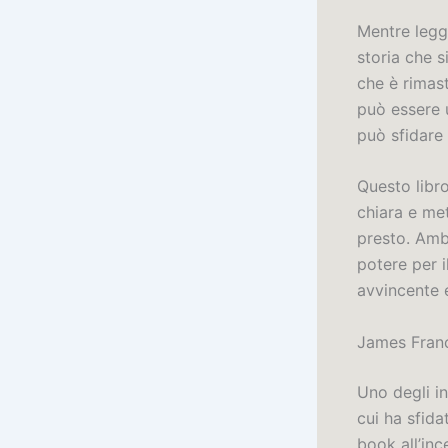
Mentre legg
storia che s
che è rimas
può essere 
può sfidare 
Questo libro
chiara e met
presto. Ambi
potere per i
avvincente 
James Fran
Uno degli in
cui ha sfida
book all’in