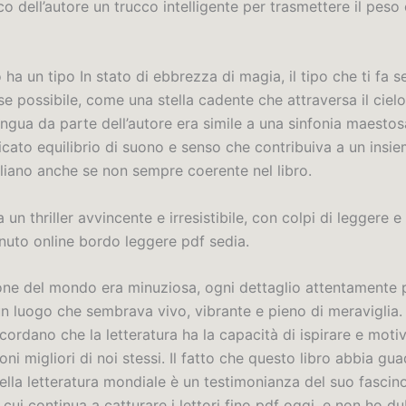
o dell’autore un trucco intelligente per trasmettere il pes
 ha un tipo In stato di ebbrezza di magia, il tipo che ti fa 
se possibile, come una stella cadente che attraversa il ciel
lingua da parte dell’autore era simile a una sinfonia maesto
icato equilibrio di suono e senso che contribuiva a un insi
aliano anche se non sempre coerente nel libro.
 un thriller avvincente e irresistibile, con colpi di leggere e
nuto online bordo leggere pdf sedia.
one del mondo era minuziosa, ogni dettaglio attentamente
un luogo che sembrava vivo, vibrante e pieno di meraviglia.
cordano che la letteratura ha la capacità di ispirare e moti
oni migliori di noi stessi. Il fatto che questo libro abbia gu
ella letteratura mondiale è un testimonianza del suo fascin
cui continua a catturare i lettori fino pdf oggi, e non ho d