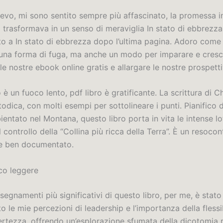
evo, mi sono sentito sempre più affascinato, la promessa in
i trasformava in un senso di meraviglia In stato di ebbrezz
to a In stato di ebbrezza dopo l’ultima pagina. Adoro come l
una forma di fuga, ma anche un modo per imparare e cres
le nostre ebook online gratis e allargare le nostre prospetti
 è un fuoco lento, pdf libro è gratificante. La scrittura di C
odica, con molti esempi per sottolineare i punti. Pianifico d
entato nel Montana, questo libro porta in vita le intense lo
l controllo della “Collina più ricca della Terra”. È un resoco
e ben documentato.
co leggere
segnamenti più significativi di questo libro, per me, è stato
to le mie percezioni di leadership e l’importanza della flessib
certezza, offrendo un’esplorazione sfumata della dicotomia 