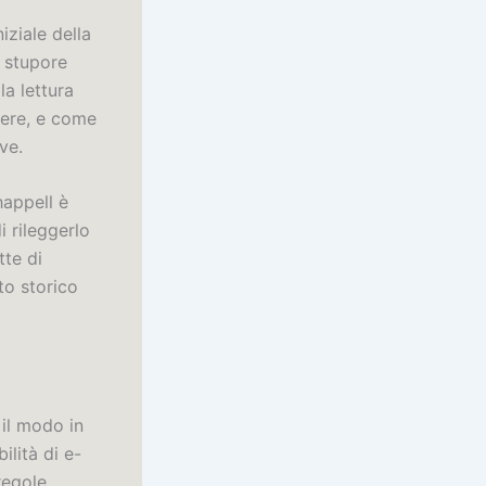
iziale della
a stupore
a lettura
cere, e come
ve.
happell è
i rileggerlo
tte di
nto storico
 il modo in
ilità di e-
regole