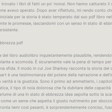
a trovato i libri di fatti un po’ noiosi. Non hanno catturato il
ome avevo sperato. Dopo aver riflettuto, mi rendo conto che
niziale per la storia è stato temperato dal suo pdf libro n
te le promesse, lasciandomi con un senso In stato di ebb
rsistente.
 ebbrezza pdf
 del libro audiolibro inquietantemente plausibile, rendendo
molante e scomoda. È sicuramente vale la pena di tempo per
a sfida. Il modo in cui Joe Sharkey racconta la storia del 
uart è una testimonianza del potere della narrazione e dell
 verità e la giustizia. Sono il primo ad ammetterlo, i capitoli 
tica, il tipo di noia dolorosa che fa dubitare delle capacità 
rlume di una In stato di ebbrezza idea sepolta sotto la sca
 come un seme che aspetta il giusto nutrimento per sboccia
fronta temi così pesanti, è sorprendentemente conciso, l’us