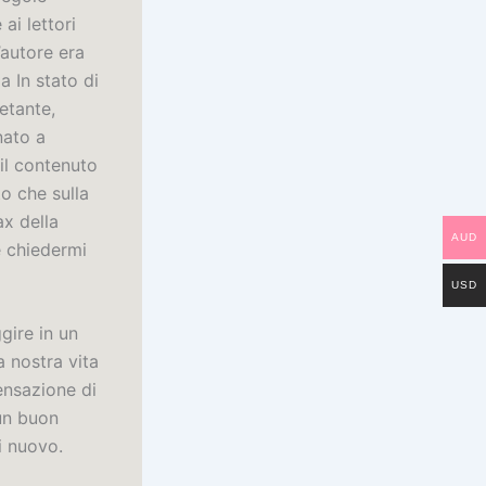
ai lettori
’autore era
a In stato di
etante,
nato a
il contenuto
o che sulla
ax della
AUD
e chiedermi
USD
gire in un
 nostra vita
ensazione di
 un buon
i nuovo.