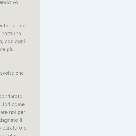
o emotivo
sentire come
o notturno.
sa, con ogni
eme più
 svolte che
 ponderato
 Libri come
vare noi per
adagnato il
o duraturo e
ubbi che