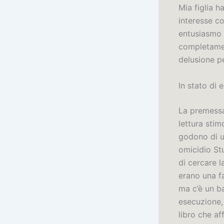
Mia figlia h
interesse c
entusiasmo i
completamen
delusione pe
In stato di
La premessa
lettura sti
godono di un
omicidio St
di cercare la
erano una fa
ma c’è un ba
esecuzione,
libro che af