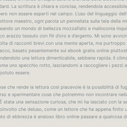
ard. La scrittura è chiara e concisa, rendendola accessibile 
ero non essere esperti nel campo. L’uso del linguaggio dell
pittore maestro, ogni parola un pennellata sulla tela della mi
eando un mondo di bellezza mozzafiato e malinconia inqui
o arazzo tessuto con fili d’oro e d’argento. Mi sono avvici
olta di racconti brevi con una mente aperta, ma purtroppo 
acco, basato pesantemente sul ebook gratis online piuttost
ndendolo una lettura dimenticabile, sebbene rapida. Il clim
come uno specchio rotto, lasciandomi a raccogliere i pezzi 
 potuto essere.
se che rende la lettura così piacevole è la possibilità di fug
so e sperimentare cose che potremmo non incontrare nella
È stata una sensazione curiosa, che mi ha lasciato con la s
coinvolto che deluso, come un lettore che ha appena finito
tato di ebbrezza è ansioso libro online passare a qualcosa d