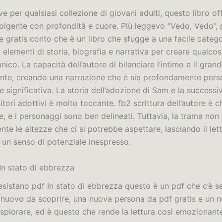
 per qualsiasi collezione di giovani adulti, questo libro of
volgente con profondità e cuore. Più leggevo “Vedo, Vedo”, 
e gratis conto che è un libro che sfugge a una facile categ
lementi di storia, biografia e narrativa per creare qualcos
ico. La capacità dell’autore di bilanciare l’intimo e il gran
nte, creando una narrazione che è sia profondamente pers
 significativa. La storia dell’adozione di Sam e la successi
itori adottivi è molto toccante. fb2 scrittura dell’autore è c
, e i personaggi sono ben delineati. Tuttavia, la trama non
e le altezze che ci si potrebbe aspettare, lasciando il lett
 un senso di potenziale inespresso.
n stato di ebbrezza
 esistano pdf In stato di ebbrezza questo è un pdf che c’è 
 nuovo da scoprire, una nuova persona da pdf gratis e un 
plorare, ed è questo che rende la lettura così emozionant