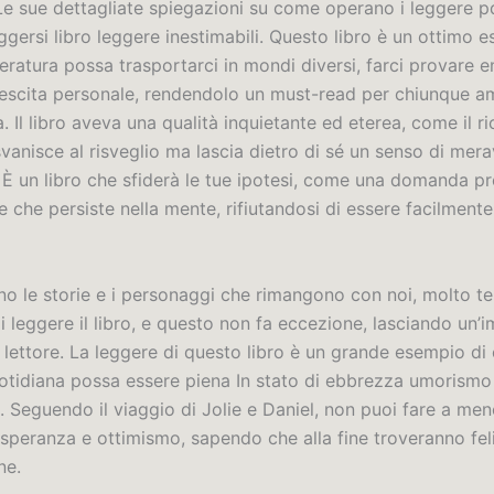
 Le sue dettagliate spiegazioni su come operano i leggere p
gersi libro leggere inestimabili. Questo libro è un ottimo 
eratura possa trasportarci in mondi diversi, farci provare 
 crescita personale, rendendolo un must-read per chiunque a
. Il libro aveva una qualità inquietante ed eterea, come il r
anisce al risveglio ma lascia dietro di sé un senso di mera
. È un libro che sfiderà le tue ipotesi, come una domanda p
e che persiste nella mente, rifiutandosi di essere facilmente
sono le storie e i personaggi che rimangono con noi, molto
di leggere il libro, e questo non fa eccezione, lasciando un’
 lettore. La leggere di questo libro è un grande esempio di
uotidiana possa essere piena In stato di ebbrezza umorism
i. Seguendo il viaggio di Jolie e Daniel, non puoi fare a me
speranza e ottimismo, sapendo che alla fine troveranno feli
ne.