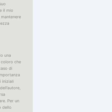
 suo
 il mio
el mantenere
rezza
lo una
 coloro che
caso di
’importanza
iniziali
dell’autore,
rsa
re. Per un
o dello