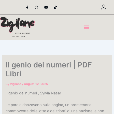
Skip
F
I
Y
T
a
n
o
i
to
c
s
u
k
content
e
t
t
t
b
a
u
o
o
g
b
k
o
r
e
k
a
-
m
f
Il genio dei numeri | PDF
Libri
By
zigilane
/
August 12, 2025
Il genio dei numeri , Sylvia Nasar
Le parole danzavano sulla pagina, un promemoria
commovente delle lotte e dei trionfi di una nazione, e non