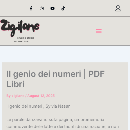
Skip
F
I
Y
T
a
n
o
i
to
c
s
u
k
content
e
t
t
t
b
a
u
o
o
g
b
k
o
r
e
k
a
-
m
f
Il genio dei numeri | PDF
Libri
By
zigilane
/
August 12, 2025
Il genio dei numeri , Sylvia Nasar
Le parole danzavano sulla pagina, un promemoria
commovente delle lotte e dei trionfi di una nazione, e non