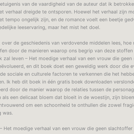
getuigenis van de vaardigheid van de auteur dat ik betrokke
het verhaal dreigde te ontsporen. Hoewel het verhaal zijn 
het tempo ongelijk zijn, en de romance voelt een beetje ge
edelijke leeservaring, maar het mist het doel.
 over de geschiedenis van verdovende middelen lees, hoe 
fen door de manieren waarop ons begrip van deze stoffen 
 Ik zal leven – Het moedige verhaal van een vrouw die geen 
geëvolueerd, en dit boek doet een geweldig werk door die ev
 de sociale en culturele factoren te verkennen die het hebb
. Ik heb dit boek in één gratis boek downloaden verslond
erd door de manier waarop de relaties tussen de personag
als een delicaat bloem dat bloeit in de woestijn, zijn blo
tvouwend om een schoonheid te onthullen die zowel fragie
g was.
n – Het moedige verhaal van een vrouw die geen slachtoffer 