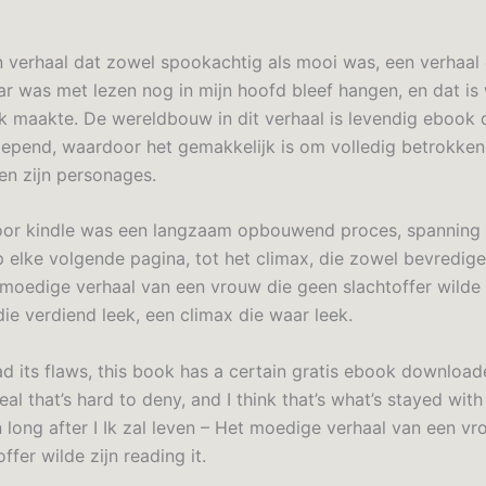
 verhaal dat zowel spookachtig als mooi was, een verhaal 
aar was met lezen nog in mijn hoofd bleef hangen, en dat is
jk maakte. De wereldbouw in dit verhaal is levendig eboo
lepend, waardoor het gemakkelijk is om volledig betrokken 
en zijn personages.
oor kindle was een langzaam opbouwend proces, spanning 
elke volgende pagina, tot het climax, die zowel bevredigen
 moedige verhaal van een vrouw die geen slachtoffer wilde 
ie verdiend leek, een climax die waar leek.
d its flaws, this book has a certain gratis ebook downloade
al that’s hard to deny, and I think that’s what’s stayed wit
long after I Ik zal leven – Het moedige verhaal van een vr
ffer wilde zijn reading it.