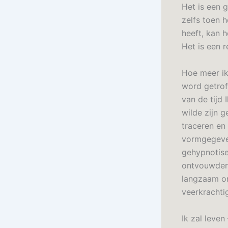
Het is een 
zelfs toen 
heeft, kan 
Het is een r
Hoe meer ik
word getrof
van de tijd
wilde zijn 
traceren en
vormgegeven
gehypnotise
ontvouwden 
langzaam on
veerkrachti
Ik zal leve