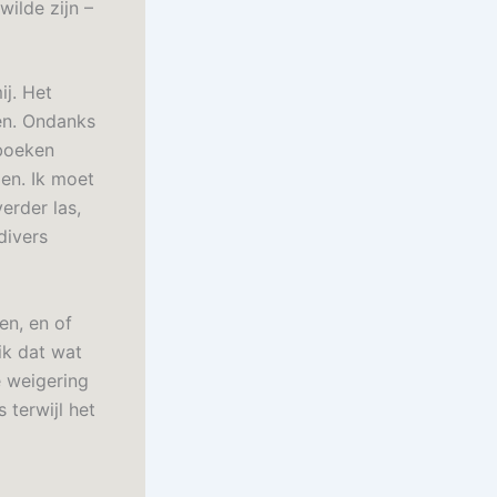
wilde zijn –
ij. Het
zen. Ondanks
 boeken
len. Ik moet
erder las,
divers
en, en of
ik dat wat
e weigering
 terwijl het