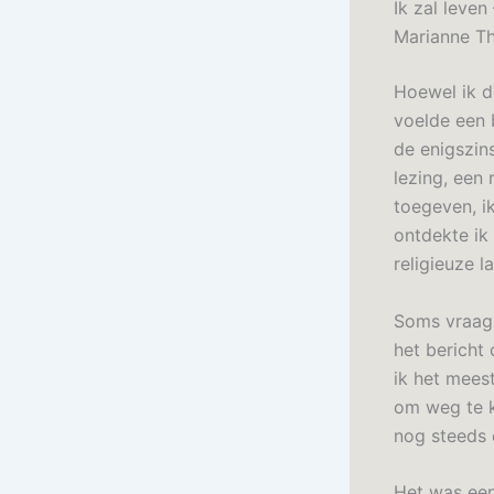
Ik zal leve
Marianne 
Hoewel ik d
voelde een b
de enigszin
lezing, een 
toegeven, i
ontdekte ik
religieuze 
Soms vraag 
het bericht 
ik het mees
om weg te k
nog steeds
Het was een