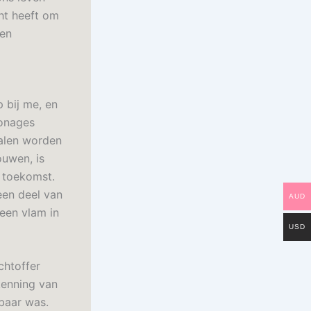
ht heeft om
ten
 bij me, en
sonages
halen worden
ouwen, is
e toekomst.
 een deel van
AUD
 een vlam in
USD
chtoffer
kenning van
nbaar was.