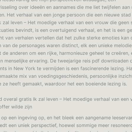
sseling over ideeën en aannames die me liet twijfelen aan 
en. Het verhaal van een jonge persoon die een nieuwe stad
 Ik zal leven – Het moedige verhaal van een vrouw die geen 
ituaties bevindt, is een overtuigend verhaal, en het is een ge
ht van verhalen vertellen dat het zulke sterke emoties kan
van de personages waren distinct, elk een unieke melodie 
de anderen om een rijke, harmonieuze geheel te creëren, 
n menselijke ervaring. De tweejarige reis pdf downloaden d
nts in New York te vermijden is een fascinerende lezing. Ha
maakte mix van voedingsgeschiedenis, persoonlijke inzich
e ze heeft gemaakt, waardoor het een boeiende lezing is.
jd overal gratis Ik zal leven – Het moedige verhaal van een
ffer wilde zijn
t op een ingeving op, en het bleek een aangename leeservari
iedt een uniek perspectief, hoewel sommige meer resoneer