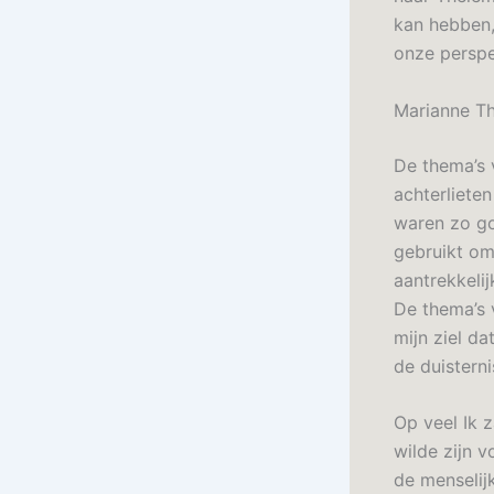
kan hebben,
onze perspe
Marianne T
De thema’s 
achterliete
waren zo go
gebruikt om
aantrekkelij
De thema’s v
mijn ziel da
de duisterni
Op veel Ik 
wilde zijn 
de menselij