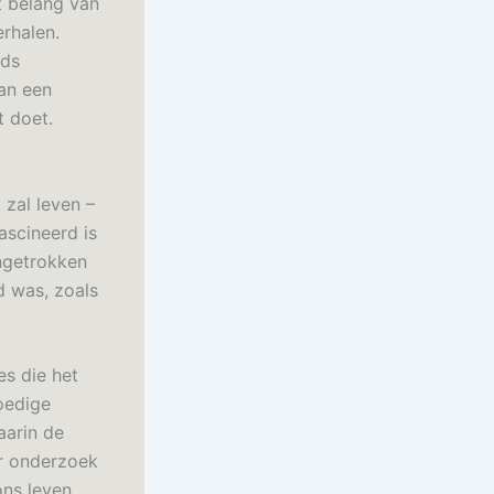
et belang van
rhalen.
eds
van een
t doet.
 zal leven –
ascineerd is
angetrokken
d was, zoals
es die het
moedige
aarin de
er onderzoek
ons leven