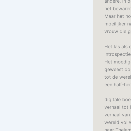
andere. In d
het bewaren
Maar het ho
moeilijker 
vrouw die ge
Het las als
introspectie
Het moedige
geweest doo
tot de were
een half-he
digitale boe
verhaal tot
verhaal van
wereld vol 
naar Thelem