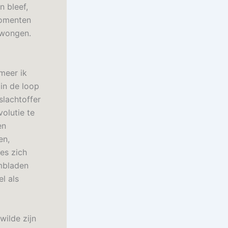
n bleef,
momenten
dwongen.
meer ik
in de loop
slachtoffer
olutie te
en
en,
es zich
embladen
l als
wilde zijn