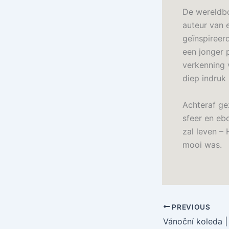
De wereldb
auteur van 
geïnspireer
een jonger 
verkenning 
diep indruk
Achteraf ge
sfeer en eb
zal leven –
mooi was.
PREVIOUS
Vánoční koleda |