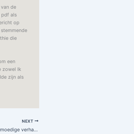
 van de
 pdf als
ericht op
en stemmende
thie die
 om een
e zowel Ik
de zijn als
NEXT
Ik zal leven – Het moedige verhaal van een vrouw die geen slachtoffer wilde zijn | Ontdek gratis boeken