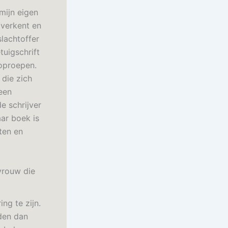
mijn eigen
 verkent en
slachtoffer
tuigschrift
 oproepen.
die zich
een
e schrijver
ar boek is
ten en
 vrouw die
ng te zijn.
den dan