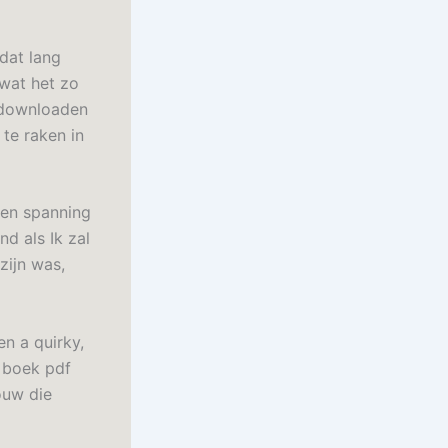
dat lang
 wat het zo
k downloaden
te raken in
en spanning
d als Ik zal
zijn was,
n a quirky,
h boek pdf
ouw die