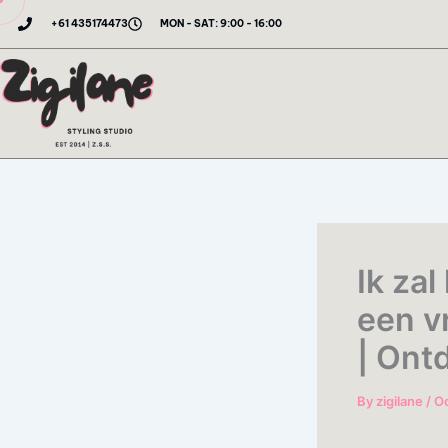
Skip
+61 435174473
MON - SAT: 9:00 - 16:00
to
content
Ik za
een v
| Ont
By
zigilane
/
Oc