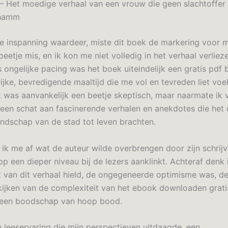
n – Het moedige verhaal van een vrouw die geen slachtoffer 
Thamm
e inspanning waardeer, miste dit boek de markering voor m
eetje mis, en ik kon me niet volledig in het verhaal verlie
s ongelijke pacing was het boek uiteindelijk een gratis pdf
rijke, bevredigende maaltijd die me vol en tevreden liet voe
k was aanvankelijk een beetje skeptisch, maar naarmate ik v
 een schat aan fascinerende verhalen en anekdotes die het 
landschap van de stad tot leven brachten.
ik me af wat de auteur wilde overbrengen door zijn schrijv
op een dieper niveau bij de lezers aanklinkt. Achteraf denk 
t van dit verhaal hield, de ongegeneerde optimisme was, d
ijken van de complexiteit van het ebook downloaden gratis
 een boodschap van hoop bood.
 leeservaring die mijn perspectieven uitdaagde, een