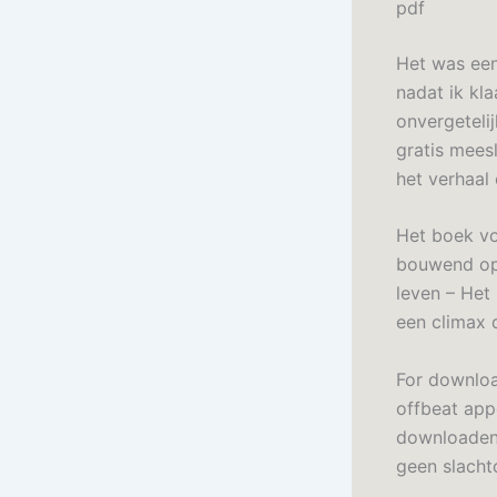
pdf
Het was een
nadat ik kl
onvergeteli
gratis mees
het verhaal 
Het boek v
bouwend op 
leven – Het
een climax d
For downloa
offbeat appe
downloaden 
geen slachto