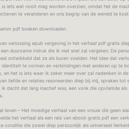
 is iets wat nooit mag worden overzien, omdat het de mac
ctieven te veranderen en ons begrip van de wereld te kos
hamm pdf boeken downloaden
van verlossing epub vergeving in het verhaal pdf gratis diep
n een duurzame indruk die ik niet snel zal vergeten. De per
ed ontwikkeld dat ze als buren voelden. Het idee dat ver
 identiteit te vormen en verbindingen met anderen op te b
k, en het is iets waar ik zeker meer over zal nadenken in d
an liefde en relaties resoneerden diep bij mij, spraken tot
t ik dacht dat lang inactief was, een vonk die opvlamde als
s.
zal leven – Het moedige verhaal van een vrouw die geen sla
voelde het verhaal als een reis van ebook gratis pdf een ver
ke conditie die zowel diep persoonlijk als universeel herke