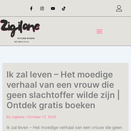
Skip
F
I
Y
T
a
n
o
i
to
c
s
u
k
content
e
t
t
t
b
a
u
o
o
g
b
k
o
r
e
k
a
-
m
f
Ik zal leven – Het moedige
verhaal van een vrouw die
geen slachtoffer wilde zijn |
Ontdek gratis boeken
By
zigilane
/
October 17, 2025
Ik zal leven – Het moedige verhaal van een vrouw die geen