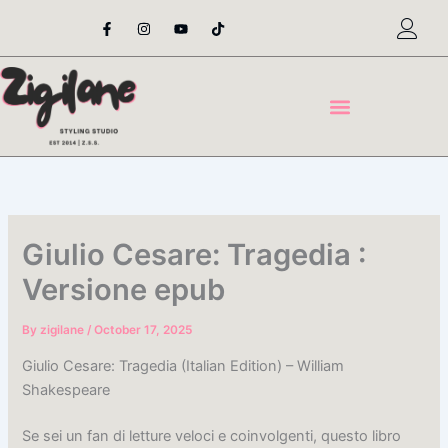
Skip
F
I
Y
T
a
n
o
i
to
c
s
u
k
content
e
t
t
t
b
a
u
o
o
g
b
k
o
r
e
k
a
-
m
f
Giulio Cesare: Tragedia :
Versione epub
By
zigilane
/
October 17, 2025
Giulio Cesare: Tragedia (Italian Edition) – William
Shakespeare
Se sei un fan di letture veloci e coinvolgenti, questo libro