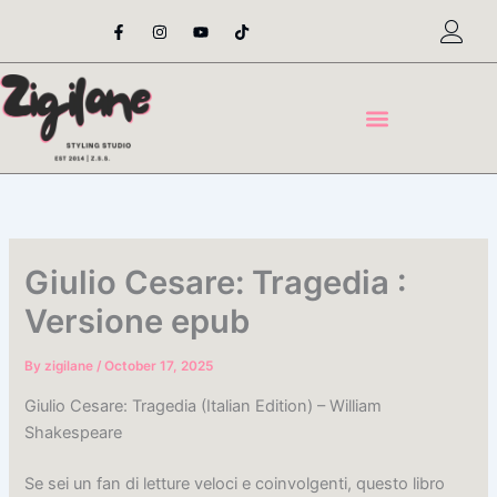
Skip
F
I
Y
T
a
n
o
i
to
c
s
u
k
content
e
t
t
t
b
a
u
o
o
g
b
k
o
r
e
k
a
-
m
f
Giulio Cesare: Tragedia :
Versione epub
By
zigilane
/
October 17, 2025
Giulio Cesare: Tragedia (Italian Edition) – William
Shakespeare
Se sei un fan di letture veloci e coinvolgenti, questo libro