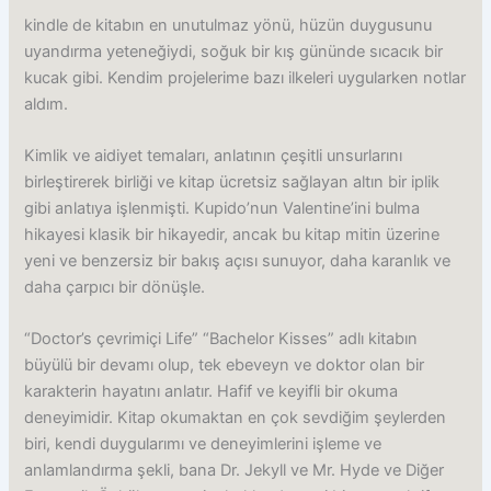
kindle de kitabın en unutulmaz yönü, hüzün duygusunu
uyandırma yeteneğiydi, soğuk bir kış gününde sıcacık bir
kucak gibi. Kendim projelerime bazı ilkeleri uygularken notlar
aldım.
Kimlik ve aidiyet temaları, anlatının çeşitli unsurlarını
birleştirerek birliği ve kitap ücretsiz sağlayan altın bir iplik
gibi anlatıya işlenmişti. Kupido’nun Valentine’ini bulma
hikayesi klasik bir hikayedir, ancak bu kitap mitin üzerine
yeni ve benzersiz bir bakış açısı sunuyor, daha karanlık ve
daha çarpıcı bir dönüşle.
“Doctor’s çevrimiçi Life” “Bachelor Kisses” adlı kitabın
büyülü bir devamı olup, tek ebeveyn ve doktor olan bir
karakterin hayatını anlatır. Hafif ve keyifli bir okuma
deneyimidir. Kitap okumaktan en çok sevdiğim şeylerden
biri, kendi duygularımı ve deneyimlerini işleme ve
anlamlandırma şekli, bana Dr. Jekyll ve Mr. Hyde ve Diğer