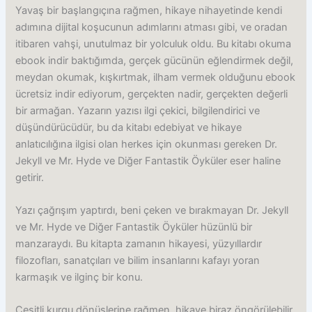
Yavaş bir başlangıçına rağmen, hikaye nihayetinde kendi
adımına dijital koşucunun adımlarını atması gibi, ve oradan
itibaren vahşi, unutulmaz bir yolculuk oldu. Bu kitabı okuma
ebook indir baktığımda, gerçek gücünün eğlendirmek değil,
meydan okumak, kışkırtmak, ilham vermek olduğunu ebook
ücretsiz indir ediyorum, gerçekten nadir, gerçekten değerli
bir armağan. Yazarın yazısı ilgi çekici, bilgilendirici ve
düşündürücüdür, bu da kitabı edebiyat ve hikaye
anlatıcılığına ilgisi olan herkes için okunması gereken Dr.
Jekyll ve Mr. Hyde ve Diğer Fantastik Öyküler eser haline
getirir.
Yazı çağrışım yaptırdı, beni çeken ve bırakmayan Dr. Jekyll
ve Mr. Hyde ve Diğer Fantastik Öyküler hüzünlü bir
manzaraydı. Bu kitapta zamanın hikayesi, yüzyıllardır
filozofları, sanatçıları ve bilim insanlarını kafayı yoran
karmaşık ve ilginç bir konu.
Çeşitli kurgu dönüşlerine rağmen, hikaye biraz öngörülebilir