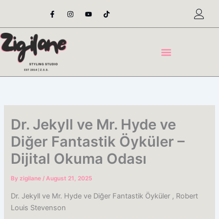
Skip
F
I
Y
T
a
n
o
i
to
c
s
u
k
content
e
t
t
t
b
a
u
o
o
g
b
k
o
r
e
k
a
-
m
f
Dr. Jekyll ve Mr. Hyde ve
Diğer Fantastik Öyküler –
Dijital Okuma Odası
By
zigilane
/
August 21, 2025
Dr. Jekyll ve Mr. Hyde ve Diğer Fantastik Öyküler , Robert
Louis Stevenson