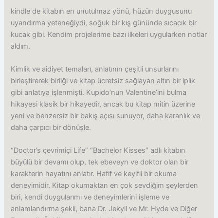
kindle de kitabın en unutulmaz yönü, hüzün duygusunu
uyandırma yeteneğiydi, soğuk bir kış gününde sıcacık bir
kucak gibi. Kendim projelerime bazı ilkeleri uygularken notlar
aldım.
Kimlik ve aidiyet temaları, anlatının çeşitli unsurlarını
birleştirerek birliği ve kitap ücretsiz sağlayan altın bir iplik
gibi anlatıya işlenmişti. Kupido’nun Valentine’ini bulma
hikayesi klasik bir hikayedir, ancak bu kitap mitin üzerine
yeni ve benzersiz bir bakış açısı sunuyor, daha karanlık ve
daha çarpıcı bir dönüşle.
“Doctor’s çevrimiçi Life” “Bachelor Kisses” adlı kitabın
büyülü bir devamı olup, tek ebeveyn ve doktor olan bir
karakterin hayatını anlatır. Hafif ve keyifli bir okuma
deneyimidir. Kitap okumaktan en çok sevdiğim şeylerden
biri, kendi duygularımı ve deneyimlerini işleme ve
anlamlandırma şekli, bana Dr. Jekyll ve Mr. Hyde ve Diğer