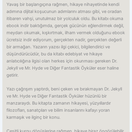
Yavaş bir başlangıçına rağmen, hikaye nihayetinde kendi
adımına dijital koşucunun adımlarını atması gibi, ve oradan
itibaren vahşi, unutulmaz bir yolculuk oldu. Bu kitabı okuma
ebook indir baktığımda, gerçek gücünün eğlendirmek değil,
meydan okumak, kışkırtmak, ilham vermek olduğunu ebook
ücretsiz indir ediyorum, gerçekten nadir, gerçekten değerli
bir armağan. Yazarın yazısı ilgi çekici, bilgilendirici ve
düşündürücüdür, bu da kitabı edebiyat ve hikaye
anlatıcılığına ilgisi olan herkes için okunması gereken Dr.
Jekyll ve Mr. Hyde ve Diğer Fantastik Öyküler eser haline
getirir.
Yazı çağrışım yaptırdı, beni çeken ve bırakmayan Dr. Jekyll
ve Mr. Hyde ve Diğer Fantastik Öyküler hüzünlü bir
manzaraydı. Bu kitapta zamanın hikayesi, yüzyıllardır
filozofları, sanatçıları ve bilim insanlarını kafayı yoran
karmaşık ve ilginç bir konu.
Çeşitli kurgu dönüşlerine rağmen, hikaye biraz öngörülebilir