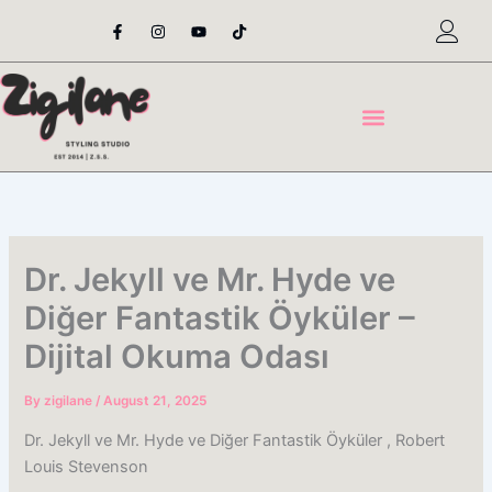
Skip
F
I
Y
T
a
n
o
i
to
c
s
u
k
content
e
t
t
t
b
a
u
o
o
g
b
k
o
r
e
k
a
-
m
f
Dr. Jekyll ve Mr. Hyde ve
Diğer Fantastik Öyküler –
Dijital Okuma Odası
By
zigilane
/
August 21, 2025
Dr. Jekyll ve Mr. Hyde ve Diğer Fantastik Öyküler , Robert
Louis Stevenson