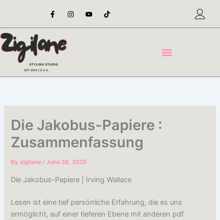
Skip
F
I
Y
T
a
n
o
i
to
c
s
u
k
content
e
t
t
t
b
a
u
o
o
g
b
k
o
r
e
k
a
-
m
f
Die Jakobus-Papiere :
Zusammenfassung
By
zigilane
/
June 28, 2025
Die Jakobus-Papiere | Irving Wallace
Lesen ist eine tief persönliche Erfahrung, die es uns
ermöglicht, auf einer tieferen Ebene mit anderen pdf