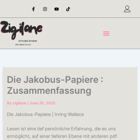
Skip
F
I
Y
T
a
n
o
i
to
c
s
u
k
content
e
t
t
t
b
a
u
o
o
g
b
k
o
r
e
k
a
-
m
f
Die Jakobus-Papiere :
Zusammenfassung
By
zigilane
/
June 28, 2025
Die Jakobus-Papiere | Irving Wallace
Lesen ist eine tief persönliche Erfahrung, die es uns
ermöglicht, auf einer tieferen Ebene mit anderen pdf