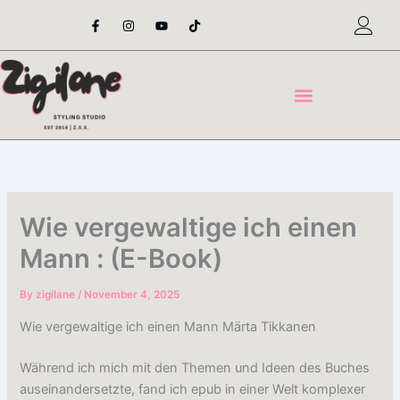
Skip
F
I
Y
T
a
n
o
i
to
c
s
u
k
content
e
t
t
t
b
a
u
o
o
g
b
k
o
r
e
k
a
-
m
f
Wie vergewaltige ich einen
Mann : (E-Book)
By
zigilane
/
November 4, 2025
Wie vergewaltige ich einen Mann Märta Tikkanen
Während ich mich mit den Themen und Ideen des Buches
auseinandersetzte, fand ich epub in einer Welt komplexer