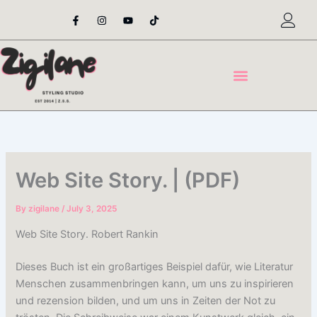
Skip
F
I
Y
T
a
n
o
i
to
c
s
u
k
content
e
t
t
t
b
a
u
o
o
g
b
k
o
r
e
k
a
-
m
f
Web Site Story. | (PDF)
By
zigilane
/
July 3, 2025
Web Site Story. Robert Rankin
Dieses Buch ist ein großartiges Beispiel dafür, wie Literatur
Menschen zusammenbringen kann, um uns zu inspirieren
und rezension bilden, und um uns in Zeiten der Not zu