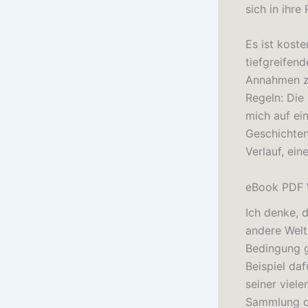
sich in ihre
Es ist kost
tiefgreifen
Annahmen zu
Regeln: Die
mich auf ei
Geschichten
Verlauf, ein
eBook PDF W
Ich denke, d
andere Welt
Bedingung g
Beispiel da
seiner viel
Sammlung di