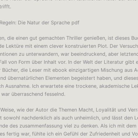
rifft.
Regeln: Die Natur der Sprache pdf
en, die einen gut gemachten Thriller genießen, ist dieses Bu
de Lektüre mit einem clever konstruierten Plot. Der Versuch
tionen zu unterwandern, war beeindruckend, aber letzten
Fall von Form über Inhalt vor. In der Welt der Literatur gibt 
ür Bücher, die Leser mit ebook einzigartigen Mischung aus A
nd übernatürlichen Elementen begeistert haben, und dieses
uch Ausnahme. Ich erwartete eine trockene, akademische Lek
 war überraschend fesselnd.
 Weise, wie der Autor die Themen Macht, Loyalität und Verr
st sowohl nachdenklich als auch unheimlich, und lässt den L
de des zusammenfassung viel zu denken. Als ich mit dem
s fertig war, fühlte ich ein Gefühl der Zufriedenheit und V