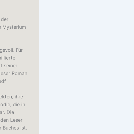
 der
us Mysterium
svoll. Für
llierte
t seiner
dieser Roman
pdf
kten, ihre
die, die in
ar. Die
 den Leser
 Buches ist.