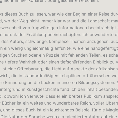
g nicht immer kohärent oder geschliffen erschien.
os dieses Buch zu lesen, war wie der Beginn einer Reise dur
d, wo der Weg nicht immer klar war und die Landschaft m
nwesenheit von fragwürdigen Informationen beeinträchtigt 
indruck der Erzählung beeinträchtigten. Ich bewunderte d
t des Autors, schwierige, komplexe Themen anzugehen, au
ch ein wenig ungleichmäßig anfühlte, wie eine handgefertigt
igen Stücken oder ein Puzzle mit fehlenden Teilen, es scha
e tiefere Wahrheit oder einen tiefschürfenden Einblick zu v
 ist eine Offenbarung, die Licht auf Aspekte der afrikanisc
wirft, die in standardmäßigen Lehrplänen oft übersehen wer
che Erinnerung an die Lücken in unseren Bildungssystemen. 
intergrund in Kunstgeschichte fand ich den Inhalt besonder
, obwohl ich vermute, dass er ein breites Publikum anspre
r Bücher ist ein weites und wunderbares Reich, voller Über
 und dieses Buch ist ein leuchtendes Beispiel für die Magie
 Die Natur der Sprache wenn ein talentierter Autor auf eine