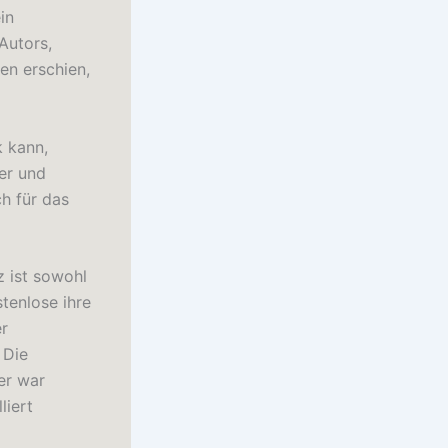
in
Autors,
n erschien,
k kann,
er und
h für das
z ist sowohl
tenlose ihre
er
 Die
er war
liert