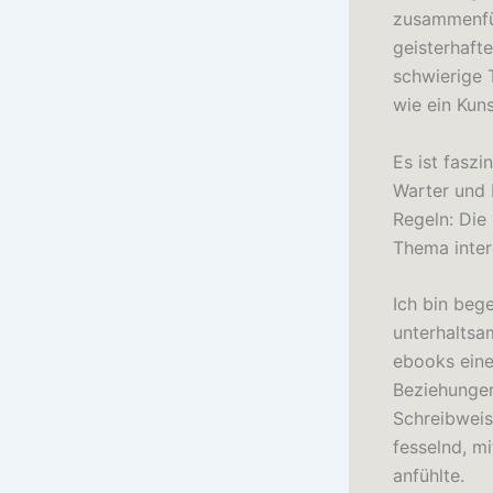
zusammenfüg
geisterhafte
schwierige
wie ein Kun
Es ist fasz
Warter und 
Regeln: Die
Thema intere
Ich bin bege
unterhaltsa
ebooks eine
Beziehungen
Schreibweis
fesselnd, mi
anfühlte.