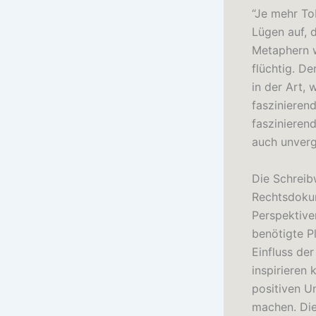
“Je mehr To
Lügen auf, d
Metaphern w
flüchtig. De
in der Art, 
faszinierend
faszinieren
auch unverg
Die Schreib
Rechtsdokum
Perspektive
benötigte P
Einfluss der
inspirieren
positiven U
machen. Die