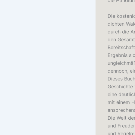
die Handlun
Die kostenl
dichten Wal
durch die A
den Gesamte
Bereitschaf
Ergebnis si
ungleichmäß
dennoch, ein
Dieses Buch
Geschichte 
eine deutli
mit einem H
ansprechend
Die Welt de
und Freuden,
und Regeln: