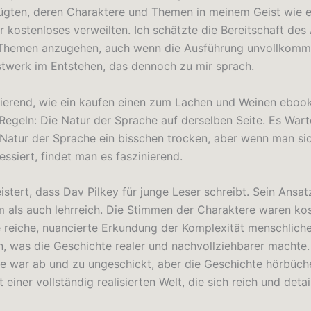
ten, deren Charaktere und Themen in meinem Geist wie e
r kostenloses verweilten. Ich schätzte die Bereitschaft des 
 Themen anzugehen, auch wenn die Ausführung unvollkomme
stwerk im Entstehen, das dennoch zu mir sprach.
inierend, wie ein kaufen einen zum Lachen und Weinen eboo
Regeln: Die Natur der Sprache auf derselben Seite. Es Wart
 Natur der Sprache ein bisschen trocken, aber wenn man sic
ssiert, findet man es faszinierend.
istert, dass Dav Pilkey für junge Leser schreibt. Sein Ansat
m als auch lehrreich. Die Stimmen der Charaktere waren kos
 reiche, nuancierte Erkundung der Komplexität menschlich
, was die Geschichte realer und nachvollziehbarer machte.
e war ab und zu ungeschickt, aber die Geschichte hörbüch
t einer vollständig realisierten Welt, die sich reich und detail