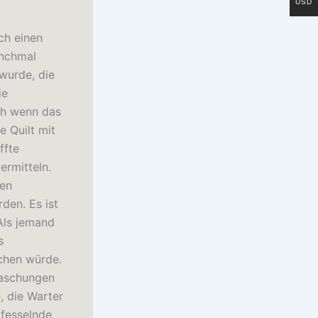
USD
ch einen
anchmal
wurde, die
ie
ch wenn das
e Quilt mit
ffte
ermitteln.
hen
den. Es ist
Als jemand
s
chen würde.
raschungen
, die Warter
 fesselnde