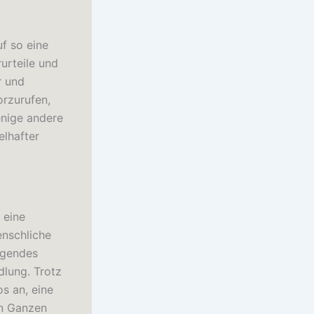
f so eine
urteile und
r und
orzurufen,
enige andere
lhafter
 eine
enschliche
agendes
dlung. Trotz
s an, eine
en Ganzen