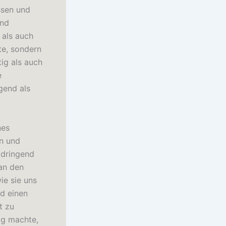
ssen und
und
 als auch
te, sondern
tig als auch
e
gend als
nes
n und
 dringend
 an den
ie sie uns
nd einen
t zu
ig machte,