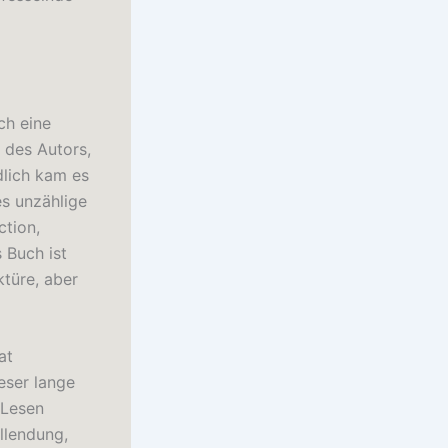
ch eine
 des Autors,
dlich kam es
es unzählige
ction,
 Buch ist
türe, aber
at
eser lange
 Lesen
ollendung,