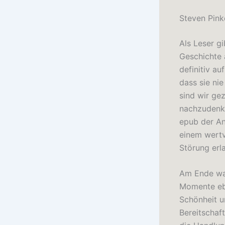
Steven Pink
Als Leser g
Geschichte 
definitiv a
dass sie ni
sind wir ge
nachzudenke
epub der An
einem wertvo
Störung erl
Am Ende war
Momente ebo
Schönheit u
Bereitschaf