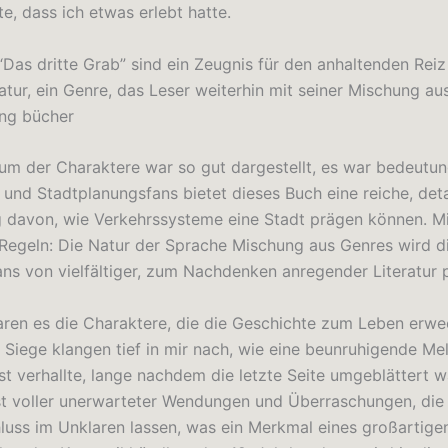
e, dass ich etwas erlebt hatte.
“Das dritte Grab” sind ein Zeugnis für den anhaltenden Reiz
ratur, ein Genre, das Leser weiterhin mit seiner Mischung a
ng bücher
m der Charaktere war so gut dargestellt, es war bedeutung
und Stadtplanungsfans bietet dieses Buch eine reiche, detai
 davon, wie Verkehrssysteme eine Stadt prägen können. Mi
Regeln: Die Natur der Sprache Mischung aus Genres wird 
Fans von vielfältiger, zum Nachdenken anregender Literatur 
en es die Charaktere, die die Geschichte zum Leben erwec
Siege klangen tief in mir nach, wie eine beunruhigende Melo
t verhallte, lange nachdem die letzte Seite umgeblättert w
st voller unerwarteter Wendungen und Überraschungen, die
luss im Unklaren lassen, was ein Merkmal eines großartigen