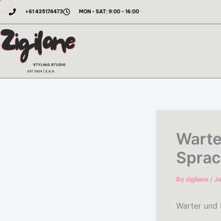
Skip
+61 435174473
MON - SAT: 9:00 - 16:00
to
content
Warte
Sprac
By
zigilane
/
Ju
Warter und 