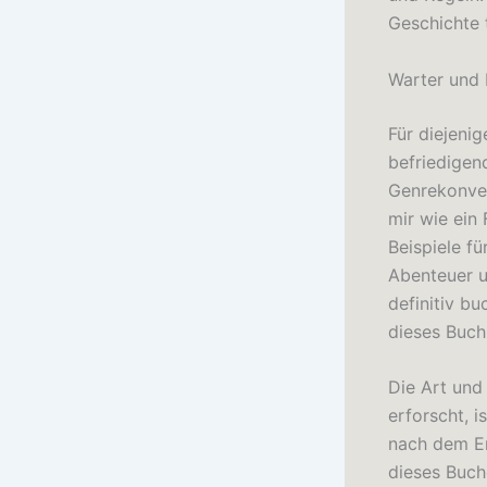
Geschichte t
Warter und 
Für diejenig
befriedigen
Genrekonven
mir wie ein 
Beispiele f
Abenteuer u
definitiv b
dieses Buch
Die Art und
erforscht, i
nach dem En
dieses Buche