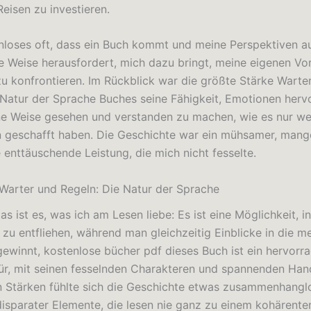
 Reisen zu investieren.
enloses oft, dass ein Buch kommt und meine Perspektiven au
de Weise herausfordert, mich dazu bringt, meine eigenen Vor
 konfrontieren. Im Rückblick war die größte Stärke Warte
 Natur der Sprache Buches seine Fähigkeit, Emotionen herv
ne Weise gesehen und verstanden zu machen, wie es nur w
 geschafft haben. Die Geschichte war ein mühsamer, mange
e enttäuschende Leistung, die mich nicht fesselte.
arter und Regeln: Die Natur der Sprache
as ist es, was ich am Lesen liebe: Es ist eine Möglichkeit, in
 zu entfliehen, während man gleichzeitig Einblicke in die m
ewinnt, kostenlose bücher pdf dieses Buch ist ein hervorr
für, mit seinen fesselnden Charakteren und spannenden Han
en Stärken fühlte sich die Geschichte etwas zusammenhanglo
sparater Elemente, die lesen nie ganz zu einem kohärent