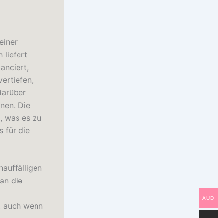
einer
 liefert
anciert,
vertiefen,
darüber
nen. Die
d, was es zu
s für die
nauffälligen
an die
AUD
, auch wenn