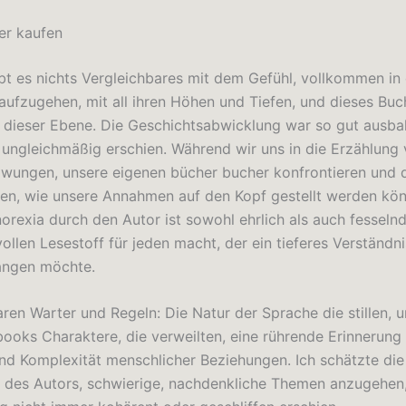
er kaufen
ibt es nichts Vergleichbares mit dem Gefühl, vollkommen in 
aufzugehen, mit all ihren Höhen und Tiefen, und dieses Buch
uf dieser Ebene. Die Geschichtsabwicklung war so gut ausbal
e ungleichmäßig erschien. Während wir uns in die Erzählung 
zwungen, unsere eigenen bücher bucher konfrontieren und 
n, wie unsere Annahmen auf den Kopf gestellt werden kön
orexia durch den Autor ist sowohl ehrlich als auch fesseln
llen Lesestoff für jeden macht, der ein tieferes Verständni
angen möchte.
en Warter und Regeln: Die Natur der Sprache die stillen, u
oks Charaktere, die verweilten, eine rührende Erinnerung 
nd Komplexität menschlicher Beziehungen. Ich schätzte die
t des Autors, schwierige, nachdenkliche Themen anzugehen