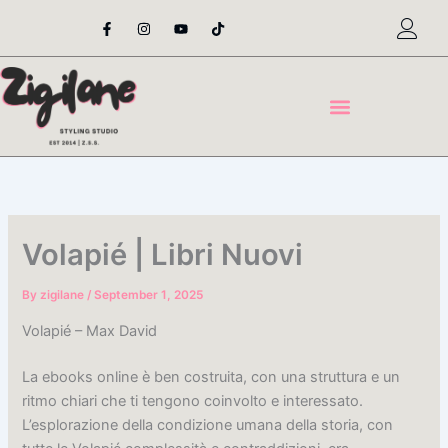
Skip
F
I
Y
T
a
n
o
i
to
c
s
u
k
content
e
t
t
t
b
a
u
o
o
g
b
k
o
r
e
k
a
-
m
f
Volapié | Libri Nuovi
By
zigilane
/
September 1, 2025
Volapié – Max David
La ebooks online è ben costruita, con una struttura e un
ritmo chiari che ti tengono coinvolto e interessato.
L’esplorazione della condizione umana della storia, con