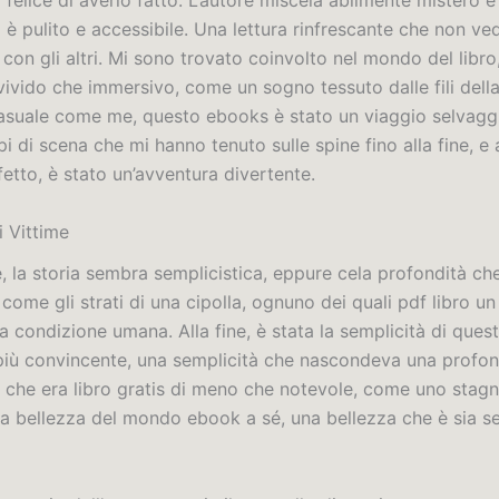
felice di averlo fatto. L’autore miscela abilmente mistero 
o è pulito e accessibile. Una lettura rinfrescante che non ved
 con gli altri. Mi sono trovato coinvolto nel mondo del libr
vivido che immersivo, come un sogno tessuto dalle fili della
casuale come me, questo ebooks è stato un viaggio selvaggi
pi di scena che mi hanno tenuto sulle spine fino alla fine, e
etto, è stato un’avventura divertente.
i Vittime
e, la storia sembra semplicistica, eppure cela profondità che
come gli strati di una cipolla, ognuno dei quali pdf libro u
a condizione umana. Alla fine, è stata la semplicità di quest
più convincente, una semplicità che nascondeva una profon
 che era libro gratis di meno che notevole, come uno stagn
 la bellezza del mondo ebook a sé, una bellezza che è sia s