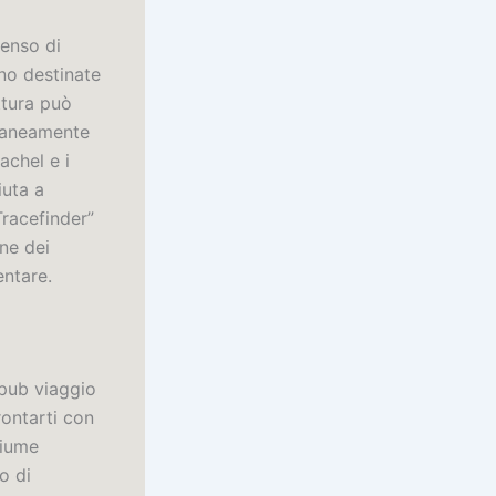
senso di
no destinate
ttura può
oraneamente
achel e i
iuta a
Tracefinder”
one dei
entare.
pub viaggio
rontarti con
fiume
o di