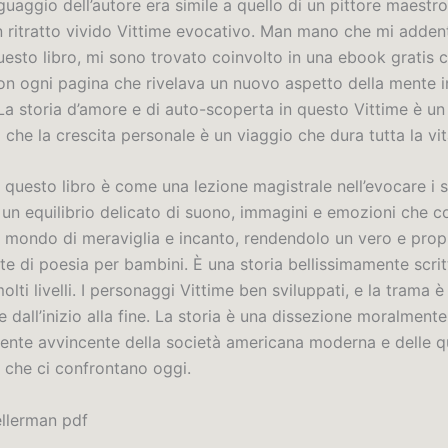
nguaggio dell’autore era simile a quello di un pittore maestro
n ritratto vivido Vittime evocativo. Man mano che mi adden
esto libro, mi sono trovato coinvolto in una ebook gratis 
on ogni pagina che rivelava un nuovo aspetto della mente 
 La storia d’amore e di auto-scoperta in questo Vittime è u
he la crescita personale è un viaggio che dura tutta la vit
 questo libro è come una lezione magistrale nell’evocare i s
un equilibrio delicato di suono, immagini e emozioni che co
n mondo di meraviglia e incanto, rendendolo un vero e propr
lte di poesia per bambini. È una storia bellissimamente scrit
olti livelli. I personaggi Vittime ben sviluppati, e la trama è
 dall’inizio alla fine. La storia è una dissezione moralmen
ente avvincente della società americana moderna e delle q
 che ci confrontano oggi.
llerman pdf