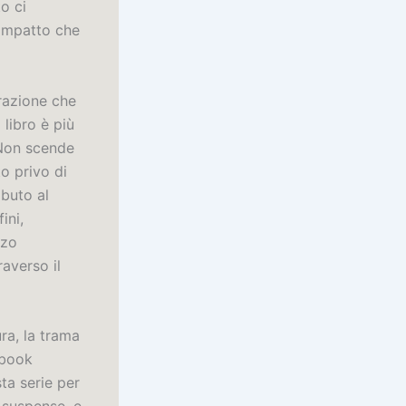
o ci
’impatto che
razione che
 libro è più
 Non scende
to privo di
buto al
ini,
nzo
averso il
ra, la trama
ebook
ta serie per