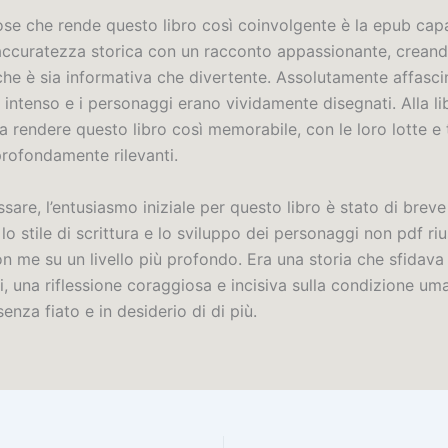
ose che rende questo libro così coinvolgente è la epub capa
l’accuratezza storica con un racconto appassionante, crean
he è sia informativa che divertente. Assolutamente affascin
intenso e i personaggi erano vividamente disegnati. Alla li
 rendere questo libro così memorabile, con le loro lotte e 
profondamente rilevanti.
are, l’entusiasmo iniziale per questo libro è stato di breve
lo stile di scrittura e lo sviluppo dei personaggi non pdf riu
n me su un livello più profondo. Era una storia che sfidava
i, una riflessione coraggiosa e incisiva sulla condizione u
senza fiato e in desiderio di di più.