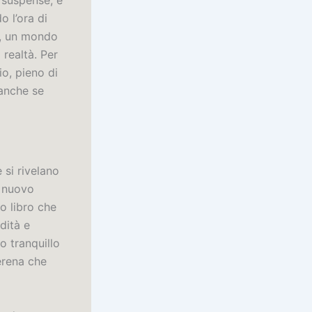
e suspense, e
o l’ora di
o, un mondo
 realtà. Per
o, pieno di
 anche se
 si rivelano
n nuovo
o libro che
dità e
o tranquillo
erena che