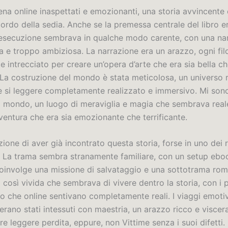
cena online inaspettati e emozionanti, una storia avvincente
ordo della sedia. Anche se la premessa centrale del libro e
 l’esecuzione sembrava in qualche modo carente, con una na
a e troppo ambiziosa. La narrazione era un arazzo, ogni fil
 intrecciato per creare un’opera d’arte che era sia bella c
La costruzione del mondo è stata meticolosa, un universo 
he si leggere completamente realizzato e immersivo. Mi son
 mondo, un luogo di meraviglia e magia che sembrava reale
ventura che era sia emozionante che terrificante.
ione di aver già incontrato questa storia, forse in uno dei 
. La trama sembra stranamente familiare, con un setup ebo
coinvolge una missione di salvataggio e una sottotrama rom
a così vivida che sembrava di vivere dentro la storia, con i
o che online sentivano completamente reali. I viaggi emotiv
rano stati intessuti con maestria, un arazzo ricco e viscera
e leggere perdita, eppure, non Vittime senza i suoi difetti.