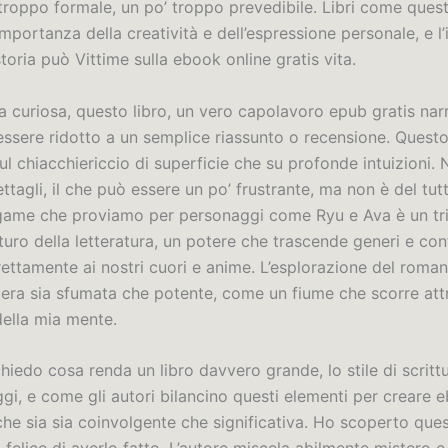
troppo formale, un po’ troppo prevedibile. Libri come quest
importanza della creatività e dell’espressione personale, e l
oria può Vittime sulla ebook online gratis vita.
a curiosa, questo libro, un vero capolavoro epub gratis nar
 essere ridotto a un semplice riassunto o recensione. Questo
ul chiacchiericcio di superficie che su profonde intuizioni.
ttagli, il che può essere un po’ frustrante, ma non è del tut
legame che proviamo per personaggi come Ryu e Ava è un tri
uro della letteratura, un potere che trascende generi e conf
rettamente ai nostri cuori e anime. L’esplorazione del roma
à era sia sfumata che potente, come un fiume che scorre attr
ella mia mente.
iedo cosa renda un libro davvero grande, lo stile di scrittu
gi, e come gli autori bilancino questi elementi per creare 
he sia sia coinvolgente che significativa. Ho scoperto ques