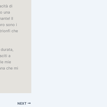
cità di
do una
ante! Il
bro sono i
trionfi che
 durata,
sciti a
 le mie
mana che mi
NEXT