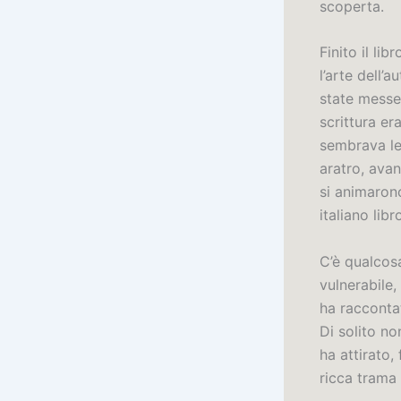
scoperta.
Finito il li
l’arte dell’
state messe 
scrittura e
sembrava le
aratro, avan
si animaron
italiano lib
C’è qualcosa
vulnerabile
ha raccontat
Di solito n
ha attirato,
ricca trama 