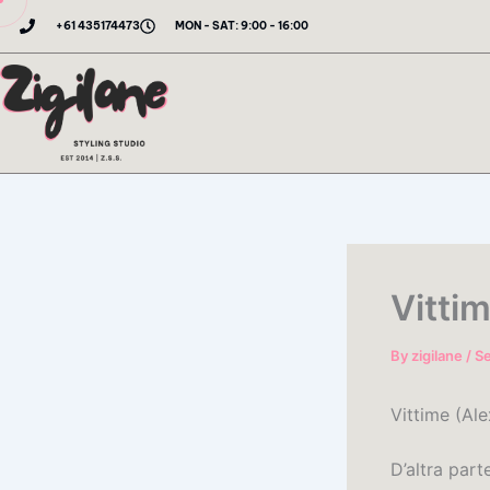
Skip
+61 435174473
MON - SAT: 9:00 - 16:00
to
content
Vittim
By
zigilane
/
S
Vittime (Al
D’altra part