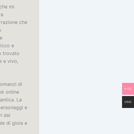
 che mi
ra
rrazione che
o
he
ricco e
o trovato
 e vivo,
romanzi di
AUD
ok online
antica. La
USD
 personaggi e
i dei
le di gioia e