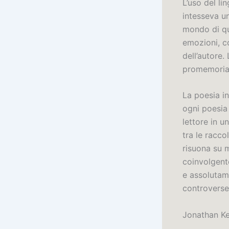
L’uso del li
intesseva u
mondo di qu
emozioni, c
dell’autore.
promemoria c
La poesia in
ogni poesia 
lettore in u
tra le racco
risuona su m
coinvolgente
e assolutam
controverse
Jonathan Ke