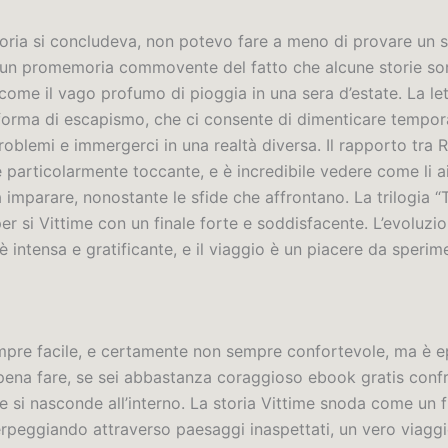
toria si concludeva, non potevo fare a meno di provare un 
 un promemoria commovente del fatto che alcune storie so
come il vago profumo di pioggia in una sera d’estate. La le
forma di escapismo, che ci consente di dimenticare temp
roblemi e immergerci in una realtà diversa. Il rapporto tra R
 è particolarmente toccante, e è incredibile vedere come li a
 imparare, nonostante le sfide che affrontano. La trilogia “
er si Vittime con un finale forte e soddisfacente. L’evoluzi
 intensa e gratificante, e il viaggio è un piacere da sperim
pre facile, e certamente non sempre confortevole, ma è e
 pena fare, se sei abbastanza coraggioso ebook gratis conf
he si nasconde all’interno. La storia Vittime snoda come un 
erpeggiando attraverso paesaggi inaspettati, un vero viaggi