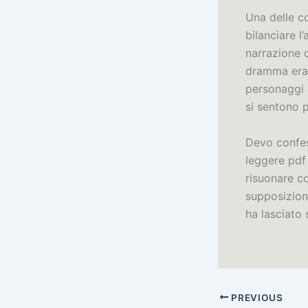
Una delle c
bilanciare 
narrazione c
dramma era 
personaggi a
si sentono 
Devo confess
leggere pdf 
risuonare co
supposizion
ha lasciato 
PREVIOUS