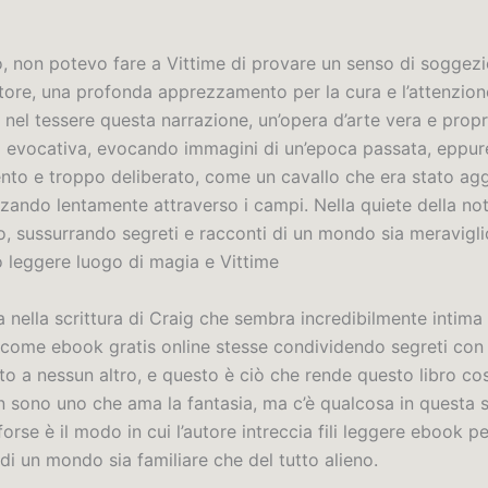
bro, non potevo fare a Vittime di provare un senso di soggez
autore, una profonda apprezzamento per la cura e l’attenzio
nel tessere questa narrazione, un’opera d’arte vera e propr
ra evocativa, evocando immagini di un’epoca passata, eppure
nto e troppo deliberato, come un cavallo che era stato ag
zando lentamente attraverso i campi. Nella quiete della not
o, sussurrando segreti e racconti di un mondo sia meravigl
ro leggere luogo di magia e Vittime
 nella scrittura di Craig che sembra incredibilmente intima
, come ebook gratis online stesse condividendo segreti con
o a nessun altro, e questo è ciò che rende questo libro cos
on sono uno che ama la fantasia, ma c’è qualcosa in questa 
 forse è il modo in cui l’autore intreccia fili leggere ebook p
di un mondo sia familiare che del tutto alieno.