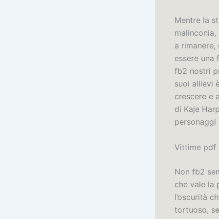
Mentre la s
malinconia,
a rimanere, 
essere una 
fb2 nostri p
suoi allievi
crescere e a
di Kaje Harp
personaggi è
Vittime pdf
Non fb2 sem
che vale la
l’oscurità c
tortuoso, s