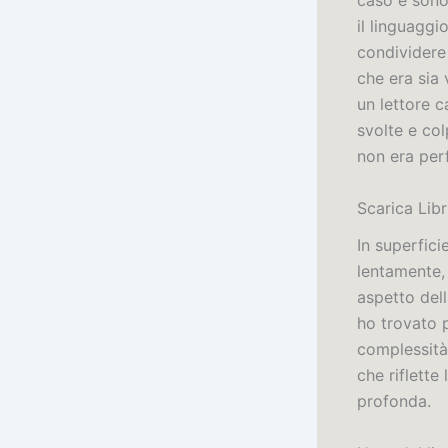
caso e sono 
il linguaggi
condividere
che era sia 
un lettore 
svolte e col
non era perf
Scarica Libr
In superfici
lentamente, 
aspetto dell
ho trovato 
complessità
che riflette
profonda.