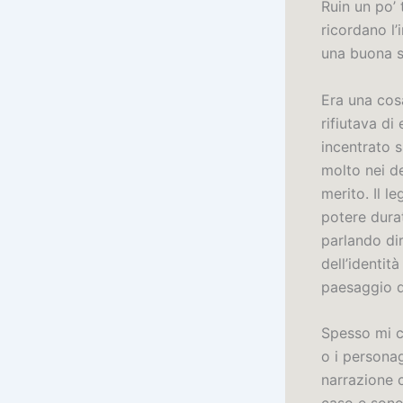
Ruin un po’ 
ricordano l’
una buona st
Era una cos
rifiutava di
incentrato s
molto nei de
merito. Il 
potere durat
parlando di
dell’identit
paesaggio d
Spesso mi ch
o i personag
narrazione c