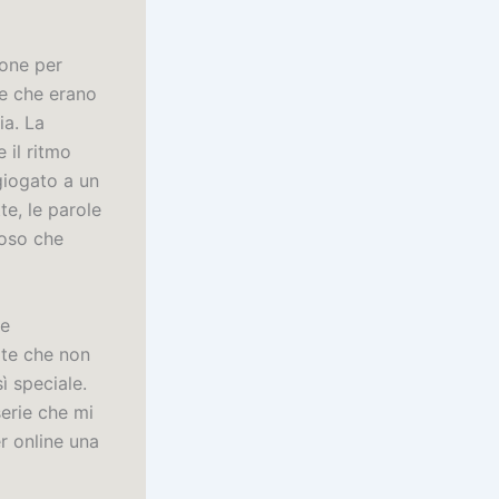
ione per
ne che erano
ia. La
 il ritmo
giogato a un
te, le parole
ioso che
 e
 te che non
ì speciale.
serie che mi
er online una