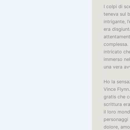
I colpi di s
teneva sul b
intrigante,
era disgiunt
attentamente
complessa. 
intricato c
immerso nel
una vera av
Ho la sensaz
Vince Flynn
gratis che 
scrittura er
il loro mond
personaggi e
dolore, amor