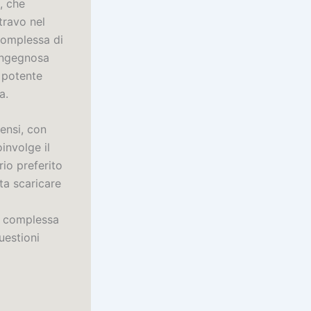
, che
travo nel
complessa di
ingegnosa
n potente
a.
ensi, con
involge il
io preferito
ta scaricare
te complessa
uestioni