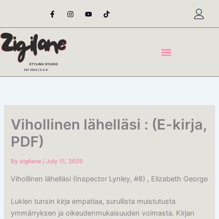
Skip
F
I
Y
T
a
n
o
i
to
c
s
u
k
content
e
t
t
t
b
a
u
o
o
g
b
k
o
r
e
k
a
-
m
f
Vihollinen lähelläsi : (E-kirja,
PDF)
By
zigilane
/
July 11, 2025
Vihollinen lähelläsi (Inspector Lynley, #8) , Elizabeth George
Lukien tunsin kirja empatiaa, surullista muistutusta
ymmärryksen ja oikeudenmukaisuuden voimasta. Kirjan