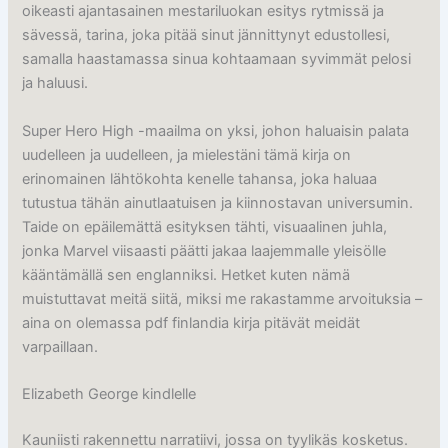
oikeasti ajantasainen mestariluokan esitys rytmissä ja
sävessä, tarina, joka pitää sinut jännittynyt edustollesi,
samalla haastamassa sinua kohtaamaan syvimmät pelosi
ja haluusi.
Super Hero High -maailma on yksi, johon haluaisin palata
uudelleen ja uudelleen, ja mielestäni tämä kirja on
erinomainen lähtökohta kenelle tahansa, joka haluaa
tutustua tähän ainutlaatuisen ja kiinnostavan universumin.
Taide on epäilemättä esityksen tähti, visuaalinen juhla,
jonka Marvel viisaasti päätti jakaa laajemmalle yleisölle
kääntämällä sen englanniksi. Hetket kuten nämä
muistuttavat meitä siitä, miksi me rakastamme arvoituksia –
aina on olemassa pdf finlandia kirja​ pitävät meidät
varpaillaan.
Elizabeth George kindlelle
Kauniisti rakennettu narratiivi, jossa on tyylikäs kosketus.