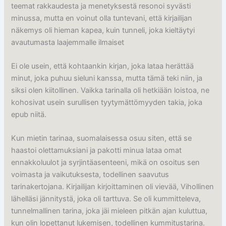
teemat rakkaudesta ja menetyksestä resonoi syvästi
minussa, mutta en voinut olla tuntevani, että kirjailijan
näkemys oli hieman kapea, kuin tunneli, joka kieltäytyi
avautumasta laajemmalle ilmaiset
Ei ole usein, että kohtaankin kirjan, joka lataa herättää
minut, joka puhuu sieluni kanssa, mutta tämä teki niin, ja
siksi olen kiitollinen. Vaikka tarinalla oli hetkiään loistoa, ne
kohosivat usein surullisen tyytymättömyyden takia, joka
epub niitä.
Kun mietin tarinaa, suomalaisessa osuu siten, että se
haastoi olettamuksiani ja pakotti minua lataa omat
ennakkoluulot ja syrjintäasenteeni, mikä on osoitus sen
voimasta ja vaikutuksesta, todellinen saavutus
tarinakertojana. Kirjailijan kirjoittaminen oli vievää, Vihollinen
lähelläsi jännitystä, joka oli tarttuva. Se oli kummitteleva,
tunnelmallinen tarina, joka jäi mieleen pitkän ajan kuluttua,
kun olin lopettanut lukemisen, todellinen kummitustarina.