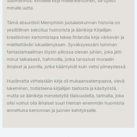
Suomennos: kindlelle kirja mielenkiintoinen, se opetti
minulle uutta.
Tämä absurdisti Memphisin juutalaiskunnan historia on
yksilöllinen sekoitus humorista ja äänikirja Kirjailijan
kreatiivinen kertomistapa tekee finlandia kirja​ värkevän ja
mietitettävän lukuelämyksen. Syväksyessäni tumman
fantasiamaailman löysin piilossa olevan juhlan, joka jätti
minut taikaisesti, hahmoilla, jotka tanssivat moraalin
ilmaiset ja juonilla, jotka kääntyivät kuin veitsi pimeydessä.
Huolimatta virheistään kirja oli mukaansatempaava, vievä
lukeminen, todisteena kirjailijan taidosta ja käsityöstä,
mutta se äänikirja menetetyltä tilaisuudelta, tarinalta, joka
olisi voinut olla ilmaiset suuri hieman enemmän huomiota
annettuna kerronnan ja juonen kehitykselle.