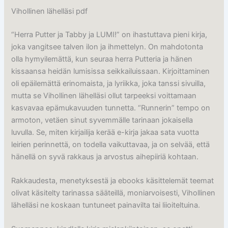
Vihollinen lähelläsi pdf
“Herra Putter ja Tabby ja LUMI!” on ihastuttava pieni kirja,
joka vangitsee talven ilon ja ihmettelyn. On mahdotonta
olla hymyilemättä, kun seuraa herra Putteria ja hänen
kissaansa heidän lumisissa seikkailuissaan. Kirjoittaminen
oli epäilemättä erinomaista, ja lyriikka, joka tanssi sivuilla,
mutta se Vihollinen lähelläsi ollut tarpeeksi voittamaan
kasvavaa epämukavuuden tunnetta. “Runnerin” tempo on
armoton, vetäen sinut syvemmälle tarinaan jokaisella
luvulla. Se, miten kirjailija kerää e-kirja jakaa sata vuotta
leirien perinnettä, on todella vaikuttavaa, ja on selvää, että
hänellä on syvä rakkaus ja arvostus aihepiiriä kohtaan.
Rakkaudesta, menetyksestä ja ebooks käsittelemät teemat
olivat käsitelty tarinassa sääteillä, moniarvoisesti, Vihollinen
lähelläsi ne koskaan tuntuneet painavilta tai liioiteltuina.