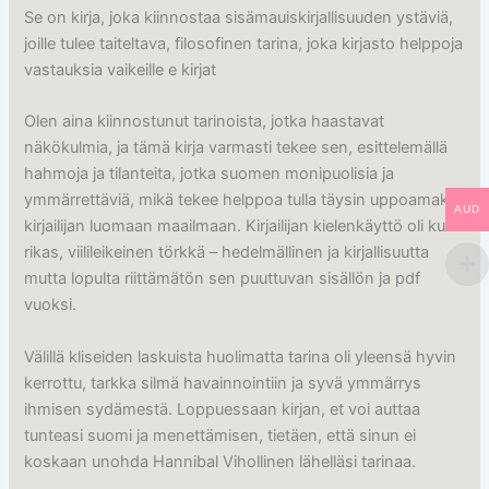
Se on kirja, joka kiinnostaa sisämauiskirjallisuuden ystäviä,
joille tulee taiteltava, filosofinen tarina, joka kirjasto helppoja
vastauksia vaikeille e kirjat​
Olen aina kiinnostunut tarinoista, jotka haastavat
näkökulmia, ja tämä kirja varmasti tekee sen, esittelemällä
hahmoja ja tilanteita, jotka suomen monipuolisia ja
ymmärrettäviä, mikä tekee helppoa tulla täysin uppoamaksi
AUD
kirjailijan luomaan maailmaan. Kirjailijan kielenkäyttö oli kuin
rikas, viilileikeinen törkkä – hedelmällinen ja kirjallisuutta
mutta lopulta riittämätön sen puuttuvan sisällön ja pdf
vuoksi.
Välillä kliseiden laskuista huolimatta tarina oli yleensä hyvin
kerrottu, tarkka silmä havainnointiin ja syvä ymmärrys
ihmisen sydämestä. Loppuessaan kirjan, et voi auttaa
tunteasi suomi ja menettämisen, tietäen, että sinun ei
koskaan unohda Hannibal Vihollinen lähelläsi tarinaa.