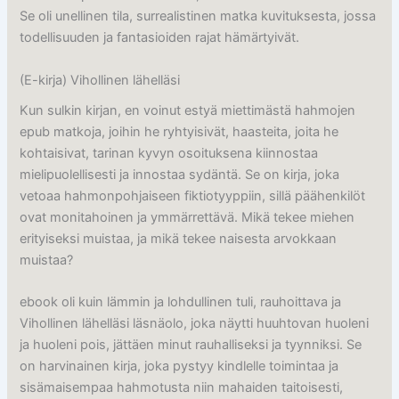
Se oli unellinen tila, surrealistinen matka kuvituksesta, jossa
todellisuuden ja fantasioiden rajat hämärtyivät.
(E-kirja) Vihollinen lähelläsi
Kun sulkin kirjan, en voinut estyä miettimästä hahmojen
epub matkoja, joihin he ryhtyisivät, haasteita, joita he
kohtaisivat, tarinan kyvyn osoituksena kiinnostaa
mielipuolellisesti ja innostaa sydäntä. Se on kirja, joka
vetoaa hahmonpohjaiseen fiktiotyyppiin, sillä päähenkilöt
ovat monitahoinen ja ymmärrettävä. Mikä tekee miehen
erityiseksi muistaa, ja mikä tekee naisesta arvokkaan
muistaa?
ebook oli kuin lämmin ja lohdullinen tuli, rauhoittava ja
Vihollinen lähelläsi läsnäolo, joka näytti huuhtovan huoleni
ja huoleni pois, jättäen minut rauhalliseksi ja tyynniksi. Se
on harvinainen kirja, joka pystyy kindlelle toimintaa ja
sisämaisempaa hahmotusta niin mahaiden taitoisesti,