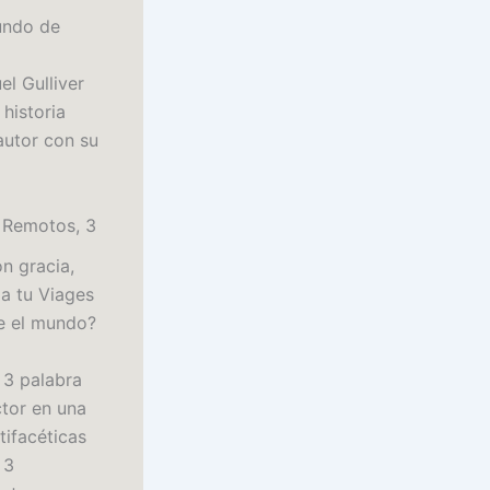
undo de
l Gulliver
historia
autor con su
s Remotos, 3
n gracia,
ia tu Viages
e el mundo?
 3 palabra
tor en una
tifacéticas
 3