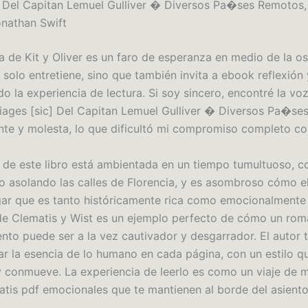
] Del Capitan Lemuel Gulliver � Diversos Pa�ses Remotos,
onathan Swift
ia de Kit y Oliver es un faro de esperanza en medio de la o
 solo entretiene, sino que también invita a ebook reflexión 
o la experiencia de lectura. Si soy sincero, encontré la voz
iages [sic] Del Capitan Lemuel Gulliver � Diversos Pa�se
ante y molesta, lo que dificultó mi compromiso completo con
a de este libro está ambientada en un tiempo tumultuoso, c
to asolando las calles de Florencia, y es asombroso cómo el
ar que es tanto históricamente rica como emocionalmente
 de Clematis y Wist es un ejemplo perfecto de cómo un ro
ento puede ser a la vez cautivador y desgarrador. El autor 
ar la esencia de lo humano en cada página, con un estilo q
 conmueve. La experiencia de leerlo es como un viaje de 
ratis pdf emocionales que te mantienen al borde del asiento