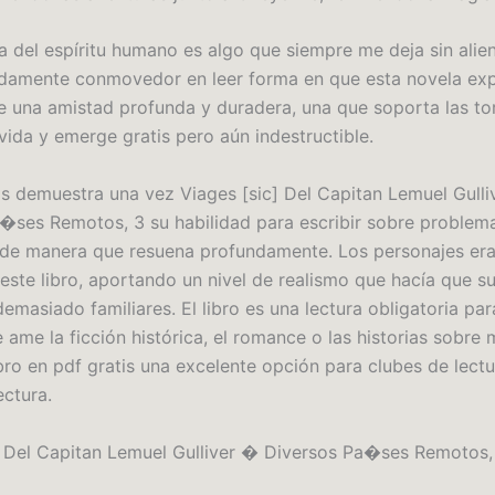
ia del espíritu humano es algo que siempre me deja sin alie
damente conmovedor en leer forma en que esta novela exp
e una amistad profunda y duradera, una que soporta las t
​ vida y emerge gratis pero aún indestructible.
is demuestra una vez Viages [sic] Del Capitan Lemuel Gull
�ses Remotos, 3 su habilidad para escribir sobre problem
de manera que resuena profundamente. Los personajes era
este libro, aportando un nivel de realismo que hacía que s
emasiado familiares. El libro es una lectura obligatoria par
ame la ficción histórica, el romance o las historias sobre 
ibro en pdf gratis una excelente opción para clubes de lectu
ectura.
] Del Capitan Lemuel Gulliver � Diversos Pa�ses Remotos,