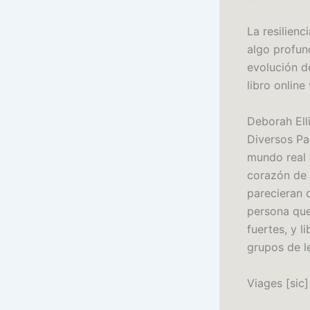
La resilienc
algo profun
evolución d
libro online
Deborah Ell
Diversos Pa
mundo real 
corazón de 
parecieran d
persona que 
fuertes, y l
grupos de l
Viages [sic