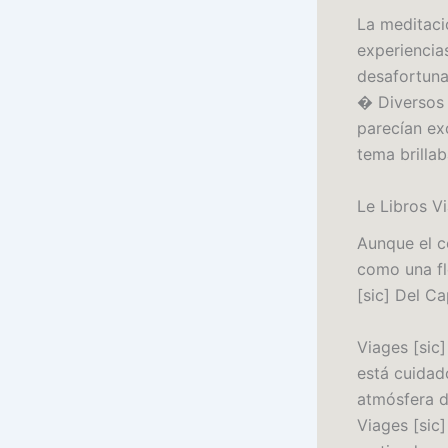
La meditaci
experiencias
desafortuna
� Diversos 
parecían ex
tema brilla
Le Libros V
Aunque el c
como una fl
[sic] Del C
Viages [sic
está cuidad
atmósfera d
Viages [sic