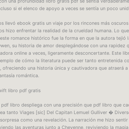
con una profundidad libro gratis pdf se sentía verdaderam
ncluso si el elenco de apoyo a veces se sentía un poco unid
os llevó ebook gratis un viaje por los rincones más oscuros
 nos hizo enfrentar la realidad de la crueldad humana. Lo q
ste romance histórico fue la forma en que la autora tejió l
Owen, su historia de amor desplegándose con una rapidez 
vadora online a veces, ligeramente desconcertante. Este lib
jemplo de cómo la literatura puede ser tanto entretenida 
 ofreciendo una historia única y cautivadora que atraerá a 
antasía romántica.
ft libro pdf gratis
 pdf libro despliega con una precisión que pdf libro que ca
ea tanto Viages [sic] Del Capitan Lemuel Gulliver � Dive
sorpresa como una revelación. La narración me hizo sentir
iviendo las aventuras junto a Cheyenne, reviviendo la magia 