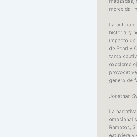
matizadas, 
merecida, i
La autora n
historia, y
impactó de e
de Pearl y 
tanto cauti
excelente e
provocativa,
género de f
Jonathan Swi
La narrativa
emocional s
Remotos, 3 
estuviera v