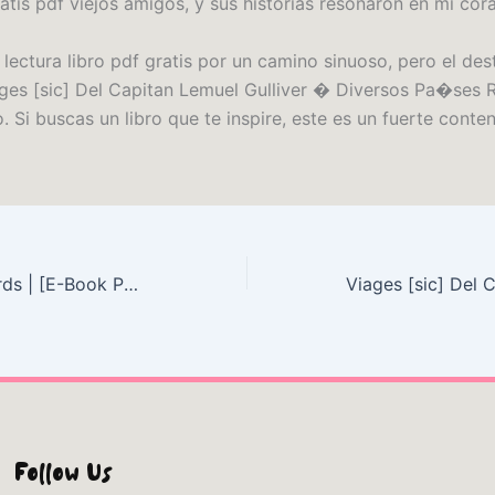
atis pdf viejos amigos, y sus historias resonaron en mi cor
 lectura libro pdf gratis por un camino sinuoso, pero el dest
ges [sic] Del Capitan Lemuel Gulliver � Diversos Pa�ses 
o. Si buscas un libro que te inspire, este es un fuerte conte
La Fée Des Renards | [E-Book PDF]
Follow Us