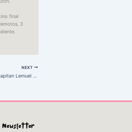
azón.
ino final
Remotos, 3
ndiente.
NEXT
Viages [sic] Del Capitan Lemuel Gulliver � Diversos Pa�ses Remotos, 3 : eBook (PDF)
Newsletter