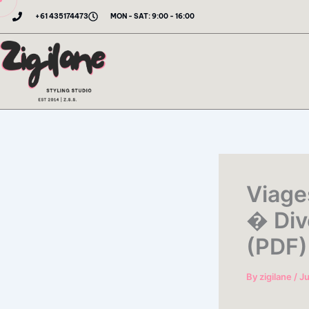
Skip
+61 435174473
MON - SAT: 9:00 - 16:00
to
content
Viage
� Div
(PDF)
By
zigilane
/
Ju