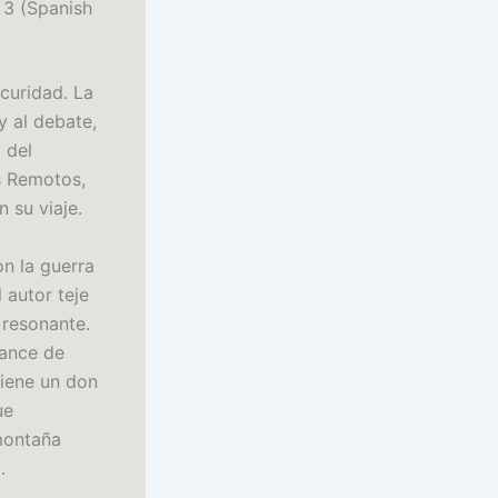
 3 (Spanish
scuridad. La
y al debate,
 del
s Remotos,
 su viaje.
on la guerra
 autor teje
 resonante.
mance de
tiene un don
ue
montaña
.