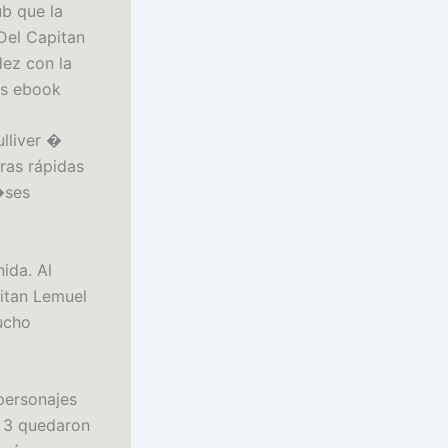
ub que la
 Del Capitan
dez con la
os ebook
ulliver �
ras rápidas
�ses
ida. Al
pitan Lemuel
ucho
 personajes
, 3 quedaron