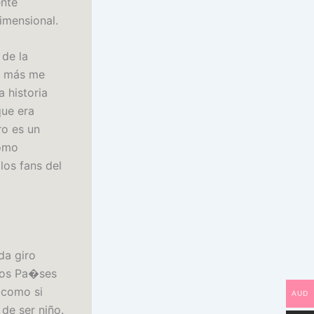
ente
imensional.
 de la
ue más me
a historia
que era
ro es un
como
los fans del
da giro
rsos Pa�ses
 como si
AUD
de ser niño.