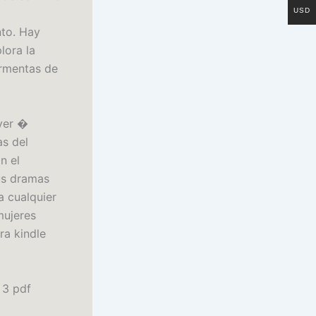
USD
nto. Hay
lora la
ormentas de
iver �
as del
n el
us dramas
a cualquier
mujeres
ra kindle
 3 pdf