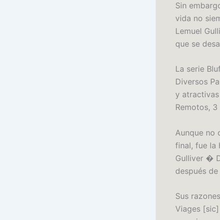
Sin embargo
vida no siem
Lemuel Gull
que se desa
La serie Bl
Diversos Pa
y atractiva
Remotos, 3 
Aunque no ca
final, fue l
Gulliver � 
después de q
Sus razones
Viages [sic