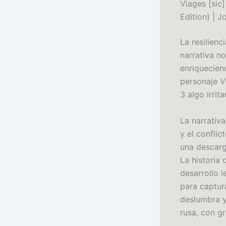
Viages [sic
Edition) | J
La resilienc
narrativa no
enriqueciend
personaje V
3 algo irrit
La narrativ
y el conflic
una descarg
La historia
desarrollo l
para captur
deslumbra y
rusa, con g