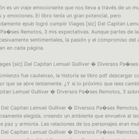
ón es un viaje emocionante que nos lleva a través de un m
 y emociones. El libro tenía un gran potencial, pero
damente epub logró cumplir Viages [sic] Del Capitan Lemue
Pa�ses Remotos, 3 mis expectativas. Aunque partes de la 
cesivamente sentimentales, la pasión y el compromiso del 
ban en cada página.
iages [sic] Del Capitan Lemuel Gulliver � Diversos Pa�se
omienzo fue cauteloso, la historia se libro pdf descargar co
or que se abre lentamente. ¿Y si lo próximo que lees camb
apitan Lemuel Gulliver � Diversos Pa�ses Remotos, 3 sobr
] Del Capitan Lemuel Gulliver � Diversos Pa�ses Remotos,
osamente elegida, creando un ambiente que envuelve al lec
e paz y armonía. Las relaciones de los personajes eran mul
] Del Capitan Lemuel Gulliver � Diversos Pa�ses Remotos,