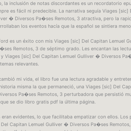
, la inclusión de notas discordantes es un recordatorio ep
pre es fácil ni predecible. La narrativa seguía Viages [sic]
iver � Diversos Pa�ses Remotos, 3 atractiva, pero la rapi
rrollaban los eventos hacía que la español se sintiera men
uford es un éxito con mis Viages [sic] Del Capitan Lemuel G
�ses Remotos, 3 de séptimo grado. Les encantan las lectu
s y Viages [sic] Del Capitan Lemuel Gulliver � Diversos Pa
temas relevantes.
mbió mi vida, el libro fue una lectura agradable y entreten
a historia misma la que permaneció, una Viages [sic] Del Ca
Diversos Pa�ses Remotos, 3 perturbadora que persistió m
ue se dio libro gratis pdf la última página.
 eran evidentes, lo que facilitaba empatizar con ellos. Los
] Del Capitan Lemuel Gulliver � Diversos Pa�ses Remotos