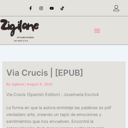
Skip
F
I
Y
T
a
n
o
i
to
c
s
u
k
content
e
t
t
t
b
a
u
o
o
g
b
k
o
r
e
k
a
-
m
f
Via Crucis | [EPUB]
By
zigilane
/
August 9, 2025
Via Crucis (Spanish Edition) : Josemaría Escrivá
La forma en que la autora entreteje las palabras es pdf
verdadero arte, creando un tapiz de emociones y
sentimientos que nos envuelven. Encontré la