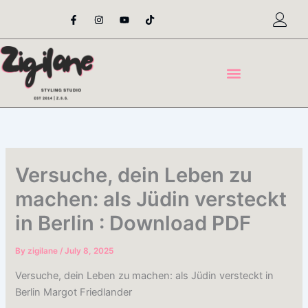
Skip
F
I
Y
T
a
n
o
i
to
c
s
u
k
content
e
t
t
t
b
a
u
o
o
g
b
k
o
r
e
k
a
-
m
f
Versuche, dein Leben zu
machen: als Jüdin versteckt
in Berlin : Download PDF
By
zigilane
/
July 8, 2025
Versuche, dein Leben zu machen: als Jüdin versteckt in
Berlin Margot Friedlander