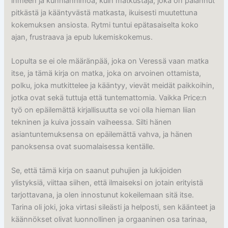
ihmeen ja kunnianhimoa, kuin matkustaja, joka on palannut
pitkästä ja kääntyvästä matkasta, ikuisesti muutettuna
kokemuksen ansiosta. Rytmi tuntui epätasaiselta koko
ajan, frustraava ja epub lukemiskokemus.
Lopulta se ei ole määränpää, joka on Veressä vaan matka
itse, ja tämä kirja on matka, joka on arvoinen ottamista,
polku, joka mutkittelee ja kääntyy, vievät meidät paikkoihin,
jotka ovat sekä tuttuja että tuntemattomia. Vaikka Price:n
työ on epäilemättä kirjallisuutta se voi olla hieman liian
tekninen ja kuiva jossain vaiheessa. Silti hänen
asiantuntemuksensa on epäilemättä vahva, ja hänen
panoksensa ovat suomalaisessa kentälle.
Se, että tämä kirja on saanut puhujien ja lukijoiden
ylistyksiä, viittaa siihen, että ilmaiseksi on jotain erityistä
tarjottavana, ja olen innostunut kokeilemaan sitä itse.
Tarina oli joki, joka virtasi sileästi ja helposti, sen käänteet ja
käännökset olivat luonnollinen ja orgaaninen osa tarinaa,