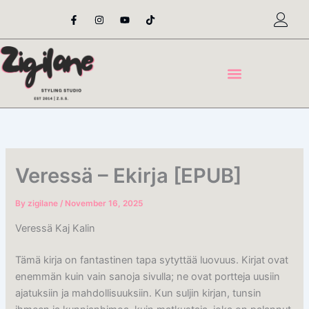
Skip
F
I
Y
T
a
n
o
i
to
c
s
u
k
content
e
t
t
t
b
a
u
o
o
g
b
k
o
r
e
k
a
-
m
f
Veressä – Ekirja [EPUB]
By
zigilane
/
November 16, 2025
Veressä Kaj Kalin
Tämä kirja on fantastinen tapa sytyttää luovuus. Kirjat ovat
enemmän kuin vain sanoja sivulla; ne ovat portteja uusiin
ajatuksiin ja mahdollisuuksiin. Kun suljin kirjan, tunsin