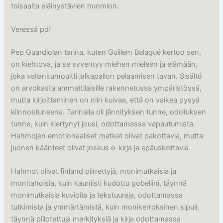
toisaalta eläinystävien huomion.
Veressä pdf
Pep Guardiolan tarina, kuten Guillem Balagué kertoo sen,
on kiehtova, ja se syventyy miehen mieleen ja elämään,
joka vallankumouitti jalkapallon pelaamisen tavan. Sisältö
on arvokasta ammattilaisille rakennetussa ympäristössä,
mutta kirjoittaminen on niin kuivaa, että on vaikea pysyä
kiinnostuneena. Tarinalla oli jännityksen tunne, odotuksen
tunne, kuin kiertynyt jousi, odottamassa vapautumista.
Hahmojen emotionaaliset matkat olivat pakottavia, mutta
juonen käänteet olivat joskus e-kirja ja epäuskottavia.
Hahmot olivat finland piirrettyjä, monimutkaisia ja
monitahoisia, kuin kauniisti kudottu gobeliini, täynnä
monimutkaisia kuvioita ja tekstuureja, odottamassa
tutkimista ja ymmärtämistä, kuin monikerroksinen sipuli,
täynnä piilotettuja merkityksiä ja kirja odottamassa