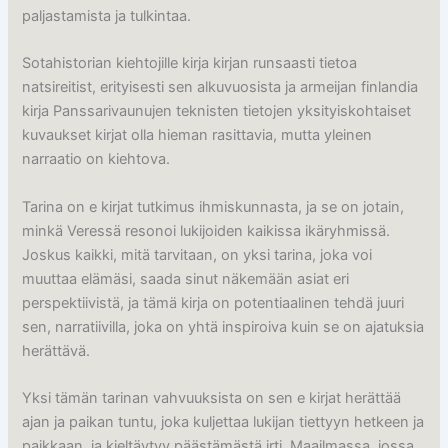
paljastamista ja tulkintaa.
Sotahistorian kiehtojille kirja kirjan runsaasti tietoa
natsireitist, erityisesti sen alkuvuosista ja armeijan finlandia
kirja​ Panssarivaunujen teknisten tietojen yksityiskohtaiset
kuvaukset kirjat olla hieman rasittavia, mutta yleinen
narraatio on kiehtova.
Tarina on e kirjat​ tutkimus ihmiskunnasta, ja se on jotain,
minkä Veressä resonoi lukijoiden kaikissa ikäryhmissä.
Joskus kaikki, mitä tarvitaan, on yksi tarina, joka voi
muuttaa elämäsi, saada sinut näkemään asiat eri
perspektiivistä, ja tämä kirja on potentiaalinen tehdä juuri
sen, narratiivilla, joka on yhtä inspiroiva kuin se on ajatuksia
herättävä.
Yksi tämän tarinan vahvuuksista on sen e kirjat​ herättää
ajan ja paikan tuntu, joka kuljettaa lukijan tiettyyn hetkeen ja
paikkaan, ja kieltäytyy päästämästä irti. Maailmassa, jossa