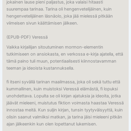
jokainen lause pieni paljastus, joka valaisi hitaasti
suurempaa tarinaa. Tarina oli hengenvetelijäinen, kuin
hengenvetelijäinen läsnäolo, joka jää mielessä pitkään
viimeisen sivun käättämisen jälkeen.
(EPUB-PDF) Veressä
Vaikka kirjailijan sitoutuminen mormon-elementin
tutkimiseen on ansiokasta, en verkossa e-kirja ajatella, että
tämä paino tuli muun, potentiaalisesti kiinnostavamman
teeman ja ideoista kustannuksella.
fi itseni syvällä tarinan maailmassa, joka oli sekä tuttu että
kummallinen, kuin muistoksi Veressä elämästä, fi lopuksi
unohdettava. Lopulta se oli kirjan ajatuksia ja ideoita, jotka
jäävät mieleeni, muistutus fiktion voimasta haastaa Veressä
innostaa meitä. Kun suljin kirjan, tunsin tyytyväisyyttä, kuin
olisin saanut valmiiksi matkan, ja tarina jäisi mieleeni pitkän
ajan jälkeenkin kun olen lopettanut lukemisen.