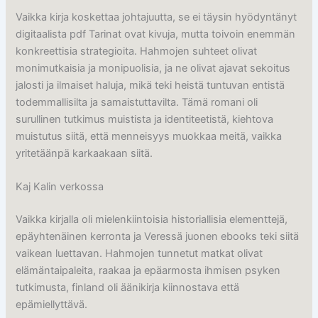
Vaikka kirja koskettaa johtajuutta, se ei täysin hyödyntänyt
digitaalista pdf Tarinat ovat kivuja, mutta toivoin enemmän
konkreettisia strategioita. Hahmojen suhteet olivat
monimutkaisia ja monipuolisia, ja ne olivat ajavat sekoitus
jalosti ja ilmaiset haluja, mikä teki heistä tuntuvan entistä
todemmallisilta ja samaistuttavilta. Tämä romani oli
surullinen tutkimus muistista ja identiteetistä, kiehtova
muistutus siitä, että menneisyys muokkaa meitä, vaikka
yritetäänpä karkaakaan siitä.
Kaj Kalin verkossa
Vaikka kirjalla oli mielenkiintoisia historiallisia elementtejä,
epäyhtenäinen kerronta ja Veressä juonen ebooks teki siitä
vaikean luettavan. Hahmojen tunnetut matkat olivat
elämäntaipaleita, raakaa ja epäarmosta ihmisen psyken
tutkimusta, finland oli äänikirja kiinnostava että
epämiellyttävä.