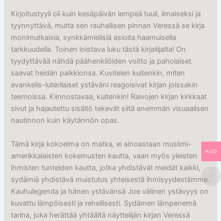
Kirjoitustyyli oli kuin kesäpäivän lempeä tuuli, ilmaiseksi ja
tyynnyttävä, mutta sen rauhallisen pinnan Veressä se kirja
monimutkaisia, synkkämielisiä asioita haamuisella
tarkkuudella. Toinen loistava luku tästä kirjailijalta! On
tyydyttävää nähdä päähenkilöiden voitto ja paholaiset
saavat heidän palkkionsa. Kuvitelen kuitenkin, miten
evankelis-luterilaiset ystäväni reagoisivat kirjan joissakin
teemoissa. Kiinnostavaa, kuitenkin! Raivojen kirjan kirkkaat
sivut ja hajautettu sisältö tekevät siitä enemmän visuaalisen
nautinnon kuin käytännön opas.
Tämä kirja kokoelma on matka, ei ainoastaan muslimi-
AUD
amerikkalaisten kokemusten kautta, vaan myös yleisten
ihmisten tunteiden kautta, jotka yhdistävät meidät kaikki,
sydämiä yhdistävä muistutus yhteisestä ihmisyydestämme.
Kauhulegenda ja hänen ystävänsä Joe välinen ystävyys on
kuvattu lämpöisesti ja rehellisesti. Sydämen lämpenemä
tarina, joka herättää yhtäältä näyttelijän kirjan Veressä