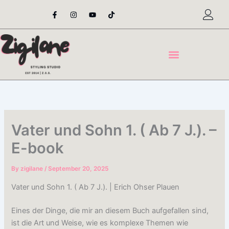
Skip
F
I
Y
T
a
n
o
i
to
c
s
u
k
content
e
t
t
t
b
a
u
o
o
g
b
k
o
r
e
k
a
-
m
f
Vater und Sohn 1. ( Ab 7 J.). –
E-book
By
zigilane
/
September 20, 2025
Vater und Sohn 1. ( Ab 7 J.). | Erich Ohser Plauen
Eines der Dinge, die mir an diesem Buch aufgefallen sind,
ist die Art und Weise, wie es komplexe Themen wie