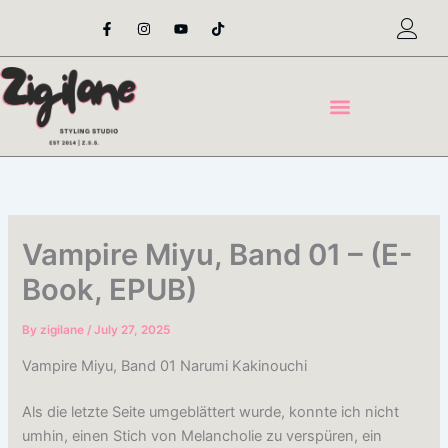
Skip
F
I
Y
T
a
n
o
i
to
c
s
u
k
content
e
t
t
t
b
a
u
o
o
g
b
k
o
r
e
k
a
-
m
f
Vampire Miyu, Band 01 – (E-
Book, EPUB)
By
zigilane
/
July 27, 2025
Vampire Miyu, Band 01 Narumi Kakinouchi
Als die letzte Seite umgeblättert wurde, konnte ich nicht
umhin, einen Stich von Melancholie zu verspüren, ein