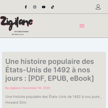
Skip
F
I
Y
T
a
n
o
i
to
c
s
u
k
content
e
t
t
t
b
a
u
o
o
g
b
k
o
r
e
k
a
-
m
f
Une histoire populaire des
États-Unis de 1492 à nos
jours : [PDF, EPUB, eBook]
By
zigilane
/
November 18, 2025
Une histoire populaire des États-Unis de 1492 à nos jours ,
Howard Zinn