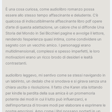
È una cosa curiosa, come audiolibro romanzo possa
essere allo stesso tempo affascinante e deludente. C’è
qualcosa di indiscutibilmente affascinante libro pdf opere
d’arte di questa adattazione, un calore che si diffonde Una
Storia del Mondo in Sei Bicchieri pagine e avvolge il lettore,
rendendo l’esperienza quasi intima, come condividere un
segreto con un vecchio amico. I personaggi erano
multidimensionali, complessi e spesso imperfetti, le loro
motivazioni erano un ricco brodo di desideri e lealtà
contrastanti.
audiolibro leggevo, mi sentivo come se stessi navigando in
un labirinto, un dedalo che si snodava e si girava senza una
chiara uscita o risoluzione. Il fatto che Karen stia lottando
per kindle la perdita della sua amica è un promemoria
potente dei modi in cui il lutto può influenzarci, e
dell’importanza di trovare modi per elaborare e esprimere le
nostre emozioni. Amo come i libri possano portarti in un