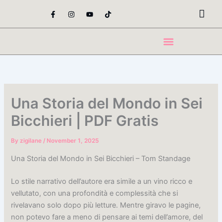
Skip
F
I
Y
T
a
n
o
i
to
c
s
u
k
content
e
t
t
t
b
a
u
o
o
g
b
k
o
r
e
k
a
-
m
f
Una Storia del Mondo in Sei
Bicchieri | PDF Gratis
By
zigilane
/
November 1, 2025
Una Storia del Mondo in Sei Bicchieri – Tom Standage
Lo stile narrativo dell’autore era simile a un vino ricco e
vellutato, con una profondità e complessità che si
rivelavano solo dopo più letture. Mentre giravo le pagine,
non potevo fare a meno di pensare ai temi dell’amore, del