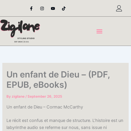
Skip
F
I
Y
T
a
n
o
i
to
c
s
u
k
content
e
t
t
t
b
a
u
o
o
g
b
k
o
r
e
k
a
-
m
f
Un enfant de Dieu – (PDF,
EPUB, eBooks)
By
zigilane
/
September 26, 2025
Un enfant de Dieu – Cormac McCarthy
Le récit est confus et manque de structure. L’histoire est un
labyrinthe audio se referme sur nous, sans issue ni