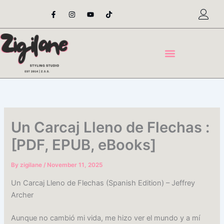
Skip
F
I
Y
T
a
n
o
i
to
c
s
u
k
content
e
t
t
t
b
a
u
o
o
g
b
k
o
r
e
k
a
-
m
f
Un Carcaj Lleno de Flechas :
[PDF, EPUB, eBooks]
By
zigilane
/
November 11, 2025
Un Carcaj Lleno de Flechas (Spanish Edition) – Jeffrey
Archer
Aunque no cambió mi vida, me hizo ver el mundo y a mí