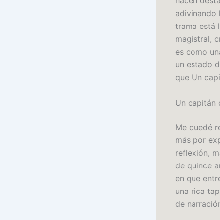
hacen desta
adivinando 
trama está l
magistral, 
es como una
un estado d
que Un capi
Un capitán 
Me quedé re
más por exp
reflexión, 
de quince a
en que entr
una rica ta
de narració