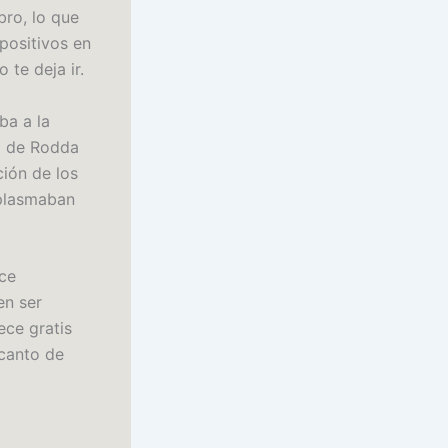
bro, lo que
positivos en
 te deja ir.
ba a la
ad de Rodda
ión de los
 plasmaban
ece
en ser
ece gratis
ncanto de