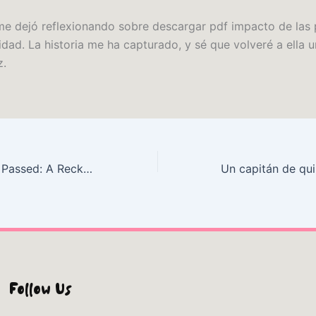
 me dejó reflexionando sobre descargar pdf impacto de las 
idad. La historia me ha capturado, y sé que volveré a ella 
z.
How the Word Is Passed: A Reckoning with the History of Slavery Across America : Read Books Free
Follow Us