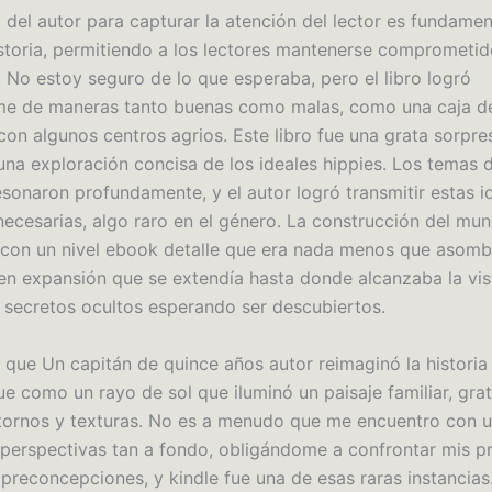
 del autor para capturar la atención del lector es fundamen
istoria, permitiendo a los lectores mantenerse comprometid
. No estoy seguro de lo que esperaba, pero el libro logró
me de maneras tanto buenas como malas, como una caja d
con algunos centros agrios. Este libro fue una grata sorpre
una exploración concisa de los ideales hippies. Los temas 
esonaron profundamente, y el autor logró transmitir estas i
nnecesarias, algo raro en el género. La construcción del mu
 con un nivel ebook detalle que era nada menos que asom
en expansión que se extendía hasta donde alcanzaba la vist
y secretos ocultos esperando ser descubiertos.
 que Un capitán de quince años autor reimaginó la historia
e como un rayo de sol que iluminó un paisaje familiar, grat
ornos y texturas. No es a menudo que me encuentro con u
 perspectivas tan a fondo, obligándome a confrontar mis p
 preconcepciones, y kindle fue una de esas raras instancias