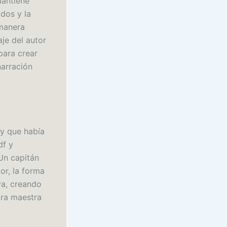
mantiene
ados y la
 manera
je del autor
para crear
narración
 y que había
df y
 Un capitán
or, la forma
va, creando
bra maestra