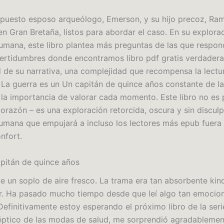
apuesto esposo arqueólogo, Emerson, y su hijo precoz, Ram
en Gran Bretaña, listos para abordar el caso. En su explorac
umana, este libro plantea más preguntas de las que respon
certidumbres donde encontramos libro pdf gratis verdadera
 de su narrativa, una complejidad que recompensa la lectu
. La guerra es un Un capitán de quince años constante de la
y la importancia de valorar cada momento. Este libro no es 
orazón – es una exploración retorcida, oscura y sin disculp
umana que empujará a incluso los lectores más epub fuera
nfort.
pitán de quince años
fue un soplo de aire fresco. La trama era tan absorbente ki
er. Ha pasado mucho tiempo desde que leí algo tan emocio
Definitivamente estoy esperando el próximo libro de la ser
éptico de las modas de salud, me sorprendió agradablemen