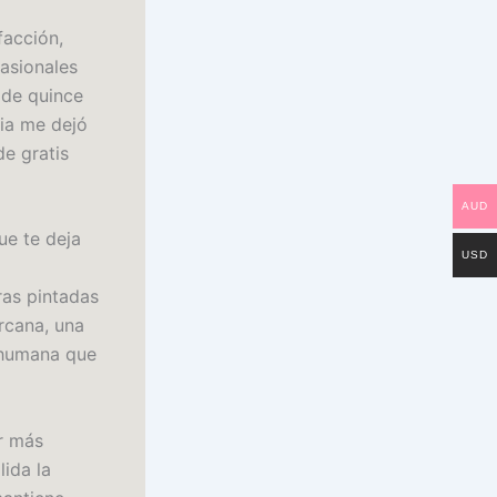
facción,
casionales
 de quince
ria me dejó
de gratis
AUD
ue te deja
USD
ras pintadas
rcana, una
 humana que
r más
lida la