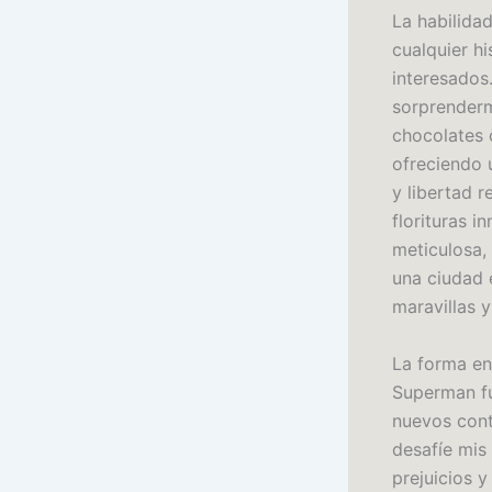
La habilidad
cualquier h
interesados
sorprender
chocolates 
ofreciendo 
y libertad r
florituras i
meticulosa,
una ciudad 
maravillas 
La forma en
Superman fu
nuevos cont
desafíe mis
prejuicios y