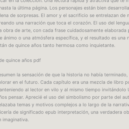
car en la colección. Una lectura rápida y atractiva que te 
hasta la última página. Los personajes están bien desarroll
lena de sorpresas. El amor y el sacrificio se entrelazan de
creando una narración que toca el corazón. El uso del lengua
 obra de arte, con cada frase cuidadosamente elaborada 
e ánimo o una atmósfera específica, y el resultado es una 
tán de quince años tanto hermosa como inquietante.
de quince años pdf
sumen la sensación de que la historia no había terminado,
lorar en el futuro. Cada capítulo era una mezcla de libro p
manteniendo al lector en vilo y al mismo tiempo invitándolo
ños pensar. Aprecié el uso del simbolismo por parte del aut
elazaba temas y motivos complejos a lo largo de la narrati
picería de significado epub interpretación, una verdadera o
n imaginativa.