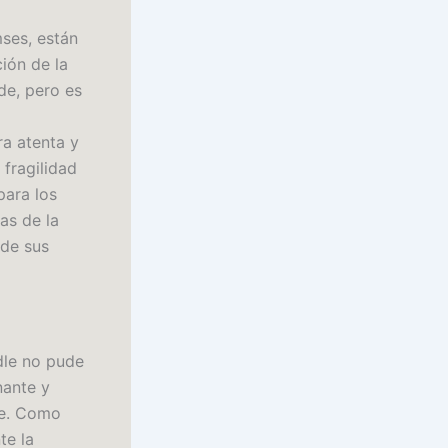
ses, están
ión de la
de, pero es
ra atenta y
 fragilidad
para los
as de la
 de sus
ndle no pude
nante y
ie. Como
te la