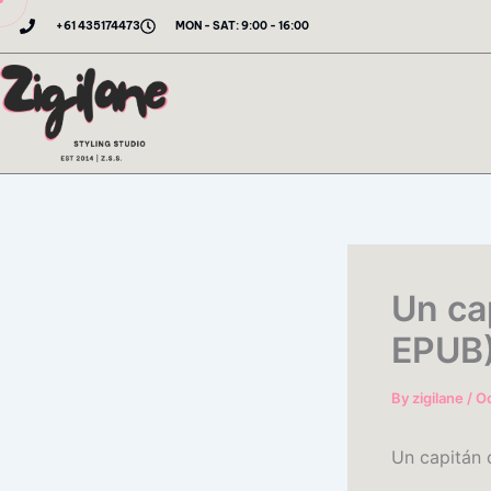
Skip
+61 435174473
MON - SAT: 9:00 - 16:00
to
content
Un ca
EPUB
By
zigilane
/
Oc
Un capitán 