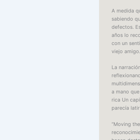
A medida que
sabiendo qu
defectos. E
años lo rec
con un sent
viejo amigo
La narración
reflexionan
multidimens
a mano que 
rica Un cap
parecía lati
“Moving the
reconocimie