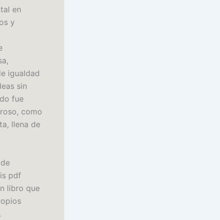
tal en
os y
e
sa,
de igualdad
deas sin
ndo fue
broso, como
a, llena de
 de
is pdf
n libro que
ropios
.