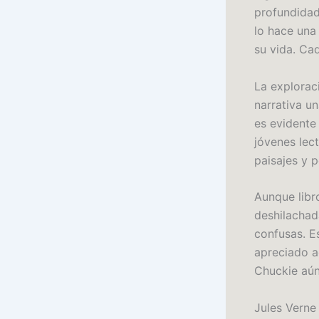
profundidad 
lo hace una
su vida. Cad
La explorac
narrativa u
es evidente
jóvenes lect
paisajes y 
Aunque libro
deshilachad
confusas. E
apreciado a
Chuckie aún
Jules Verne 