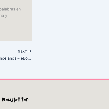
palabras en
una y
NEXT
Un capitán de quince años – eBook (PDF, EPUB)
Newsletter