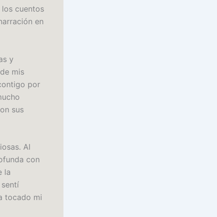
 los cuentos
narración en
as y
 de mis
contigo por
 mucho
con sus
iosas. Al
rofunda con
 la
sentí
ía tocado mi