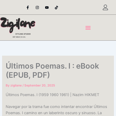
Skip
F
I
Y
T
a
n
o
i
to
c
s
u
k
content
e
t
t
t
b
a
u
o
o
g
b
k
o
r
e
k
a
-
m
f
Últimos Poemas. I : eBook
(EPUB, PDF)
By
zigilane
/
September 20, 2025
Últimos Poemas. I (1959 1960 1961) | Nazim HIKMET
Navegar por la trama fue como intentar encontrar Últimos
Poemas. I camino en un laberinto oscuro y sinuoso. La