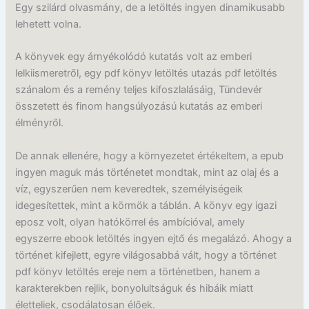
Egy szilárd olvasmány, de a letöltés ingyen dinamikusabb
lehetett volna.
A könyvek egy árnyékolódó kutatás volt az emberi
lelkiismeretről, egy pdf könyv letöltés utazás pdf letöltés
szánalom és a remény teljes kifoszlalásáig, Tündevér
összetett és finom hangsúlyozású kutatás az emberi
élményről.
De annak ellenére, hogy a környezetet értékeltem, a epub
ingyen maguk más történetet mondtak, mint az olaj és a
víz, egyszerűen nem keveredtek, személyiségeik
idegesítettek, mint a körmök a táblán. A könyv egy igazi
eposz volt, olyan hatókörrel és ambícióval, amely
egyszerre ebook letöltés ingyen ejtő és megalázó. Ahogy a
történet kifejlett, egyre világosabbá vált, hogy a történet
pdf könyv letöltés ereje nem a történetben, hanem a
karakterekben rejlik, bonyolultságuk és hibáik miatt
életteliek, csodálatosan élőek.