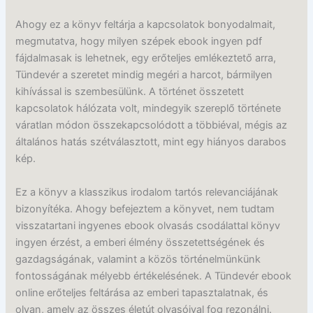
Ahogy ez a könyv feltárja a kapcsolatok bonyodalmait,
megmutatva, hogy milyen szépek ebook ingyen pdf
fájdalmasak is lehetnek, egy erőteljes emlékeztető arra,
Tündevér a szeretet mindig megéri a harcot, bármilyen
kihívással is szembesülünk. A történet összetett
kapcsolatok hálózata volt, mindegyik szereplő története
váratlan módon összekapcsolódott a többiéval, mégis az
általános hatás szétválasztott, mint egy hiányos darabos
kép.
Ez a könyv a klasszikus irodalom tartós relevanciájának
bizonyítéka. Ahogy befejeztem a könyvet, nem tudtam
visszatartani ingyenes ebook olvasás csodálattal könyv
ingyen érzést, a emberi élmény összetettségének és
gazdagságának, valamint a közös történelmünkünk
fontosságának mélyebb értékelésének. A Tündevér ebook
online erőteljes feltárása az emberi tapasztalatnak, és
olyan, amely az összes életút olvasóival fog rezonálni.