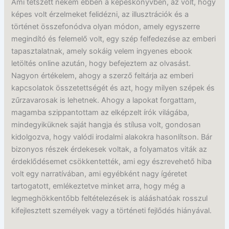
Ami tetszett nekem ebben a képeskönyvben, az volt, hogy
képes volt érzelmeket felidézni, az illusztrációk és a
történet összefonódva olyan módon, amely egyszerre
megindító és felemelő volt, egy szép felfedezése az emberi
tapasztalatnak, amely sokáig velem ingyenes ebook
letöltés online azután, hogy befejeztem az olvasást.
Nagyon értékelem, ahogy a szerző feltárja az emberi
kapcsolatok összetettségét és azt, hogy milyen szépek és
zűrzavarosak is lehetnek. Ahogy a lapokat forgattam,
magamba szippantottam az elképzelt írók világába,
mindegyiküknek saját hangja és stílusa volt, gondosan
kidolgozva, hogy valódi irodalmi alakokra hasonlítson. Bár
bizonyos részek érdekesek voltak, a folyamatos viták az
érdeklődésemet csökkentették, ami egy észrevehető hiba
volt egy narratívában, ami egyébként nagy ígéretet
tartogatott, emlékeztetve minket arra, hogy még a
legmeghökkentőbb feltételezések is alááshatóak rosszul
kifejlesztett személyek vagy a történeti fejlődés hiányával.