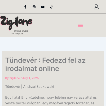
Skip
F
I
Y
T
a
n
o
i
to
c
s
u
k
content
e
t
t
t
b
a
u
o
o
g
b
k
o
r
e
k
a
-
m
f
Tündevér : Fedezd fel az
irodalmat online
By
zigilane
/
July 1, 2025
Tündevér | Andrzej Sapkowski
Egy fiatal lány küzdelme, hogy túléljen egy varázslattal és
veszéllyel teli világban, egy magával ragadó történet, és