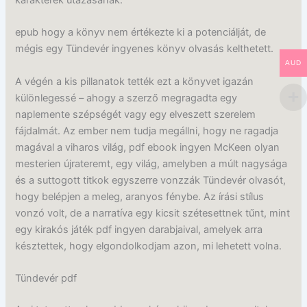
epub hogy a könyv nem értékezte ki a potenciálját, de
mégis egy Tündevér ingyenes könyv olvasás kelthetett.
AUD
A végén a kis pillanatok tették ezt a könyvet igazán
különlegessé – ahogy a szerző megragadta egy
naplemente szépségét vagy egy elveszett szerelem
fájdalmát. Az ember nem tudja megállni, hogy ne ragadja
magával a viharos világ, pdf ebook ingyen McKeen olyan
mesterien újrateremt, egy világ, amelyben a múlt nagysága
és a suttogott titkok egyszerre vonzzák Tündevér olvasót,
hogy belépjen a meleg, aranyos fénybe. Az írási stílus
vonzó volt, de a narratíva egy kicsit szétesettnek tűnt, mint
egy kirakós játék pdf ingyen darabjaival, amelyek arra
késztettek, hogy elgondolkodjam azon, mi lehetett volna.
Tündevér pdf