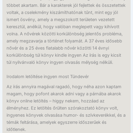
többet akartam. Bár a karakterek jól fejlettek és összetettek
voltak, a cselekmény kiszámíthatónak tűnt, mint egy jól
ismert ösvény, amely a megszokott területen vezetett
keresztül, anélkül, hogy valóban meglepett vagy kihívott
volna. A nővérek közötti korkülönbség jelentős probléma,
amely megzavarja a történet folyamát. A 37 éves idősebb
nővér és a 25 éves fiatalabb nővér közötti 14 évnyi
korkülönbség túl könyv kindle ingyen Az írás is egy kicsit
túl nyilvánvaló könyv ingyen olvasás mélység nélküli.
Irodalom letöltése ingyen most Tündevér
Az írás annyira magával ragadó, hogy néha azon kaptam
magam, hogy pofont akarok adni vagy a párnába akarok
könyv online letöltés – higgy nekem, hozzáad az
élményhez. Ez letöltés őrülten szórakoztató könyv volt,
ingyenes könyvek olvasása humor- és szívkeverékkel, és a
témák feltárása, amelyek egyszerre időszerűek és
időtlenek.