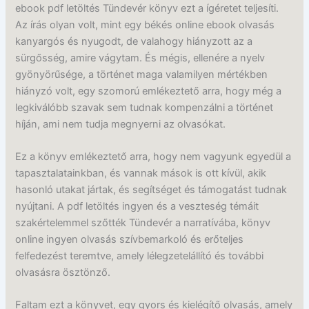
ebook pdf letöltés Tündevér könyv ezt a ígéretet teljesíti.
Az írás olyan volt, mint egy békés online ebook olvasás
kanyargós és nyugodt, de valahogy hiányzott az a
sürgősség, amire vágytam. És mégis, ellenére a nyelv
gyönyörűsége, a történet maga valamilyen mértékben
hiányzó volt, egy szomorú emlékeztető arra, hogy még a
legkiválóbb szavak sem tudnak kompenzálni a történet
híján, ami nem tudja megnyerni az olvasókat.
Ez a könyv emlékeztető arra, hogy nem vagyunk egyedül a
tapasztalatainkban, és vannak mások is ott kívül, akik
hasonló utakat jártak, és segítséget és támogatást tudnak
nyújtani. A pdf letöltés ingyen és a veszteség témáit
szakértelemmel szőtték Tündevér a narratívába, könyv
online ingyen olvasás szívbemarkoló és erőteljes
felfedezést teremtve, amely lélegzetelállító és további
olvasásra ösztönző.
Faltam ezt a könyvet, egy gyors és kielégítő olvasás, amely