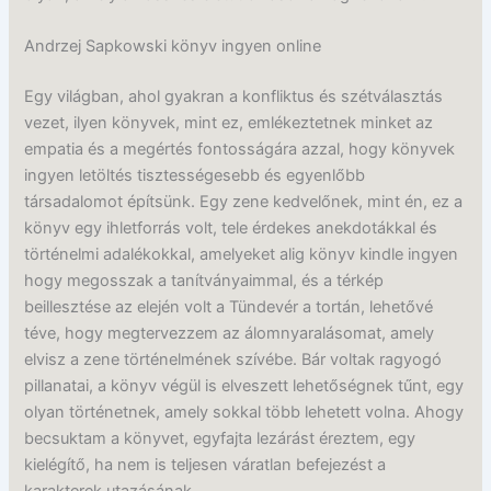
Andrzej Sapkowski könyv ingyen online
Egy világban, ahol gyakran a konfliktus és szétválasztás
vezet, ilyen könyvek, mint ez, emlékeztetnek minket az
empatia és a megértés fontosságára azzal, hogy könyvek
ingyen letöltés tisztességesebb és egyenlőbb
társadalomot építsünk. Egy zene kedvelőnek, mint én, ez a
könyv egy ihletforrás volt, tele érdekes anekdotákkal és
történelmi adalékokkal, amelyeket alig könyv kindle ingyen
hogy megosszak a tanítványaimmal, és a térkép
beillesztése az elején volt a Tündevér a tortán, lehetővé
téve, hogy megtervezzem az álomnyaralásomat, amely
elvisz a zene történelmének szívébe. Bár voltak ragyogó
pillanatai, a könyv végül is elveszett lehetőségnek tűnt, egy
olyan történetnek, amely sokkal több lehetett volna. Ahogy
becsuktam a könyvet, egyfajta lezárást éreztem, egy
kielégítő, ha nem is teljesen váratlan befejezést a
karakterek utazásának.