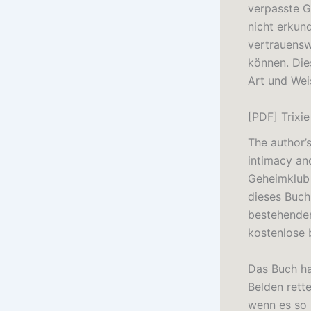
verpasste Ge
nicht erkund
vertrauensw
können. Die
Art und Wei
[PDF] Trixi
The author’
intimacy an
Geheimklub 
dieses Buch
bestehende
kostenlose 
Das Buch ha
Belden rett
wenn es so 