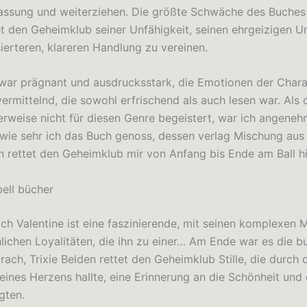
sung und weiterziehen. Die größte Schwäche des Buches l
et den Geheimklub seiner Unfähigkeit, seinen ehrgeizigen 
ierteren, klareren Handlung zu vereinen.
war prägnant und ausdrucksstark, die Emotionen der Chara
ermittelnd, die sowohl erfrischend als auch lesen war. Als 
erweise nicht für diesen Genre begeistert, war ich angene
 wie sehr ich das Buch genoss, dessen verlag Mischung aus 
en rettet den Geheimklub mir von Anfang bis Ende am Ball hi
ell bücher
uch Valentine ist eine faszinierende, mit seinen komplexen 
lichen Loyalitäten, die ihn zu einer… Am Ende war es die b
rach, Trixie Belden rettet den Geheimklub Stille, die durch 
nes Herzens hallte, eine Erinnerung an die Schönheit und
gten.