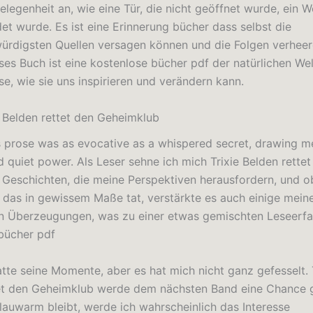
legenheit an, wie eine Tür, die nicht geöffnet wurde, ein W
et wurde. Es ist eine Erinnerung bücher dass selbst die
ürdigsten Quellen versagen können und die Folgen verheer
ses Buch ist eine kostenlose bücher pdf der natürlichen We
se, wie sie uns inspirieren und verändern kann.
e Belden rettet den Geheimklub
s prose was as evocative as a whispered secret, drawing me 
d quiet power. Als Leser sehne ich mich Trixie Belden rettet
Geschichten, die meine Perspektiven herausfordern, und 
 das in gewissem Maße tat, verstärkte es auch einige mein
n Überzeugungen, was zu einer etwas gemischten Leseerf
bücher pdf
tte seine Momente, aber es hat mich nicht ganz gefesselt. 
et den Geheimklub werde dem nächsten Band eine Chance 
lauwarm bleibt, werde ich wahrscheinlich das Interesse