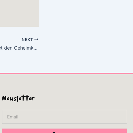
NEXT
Trixie Belden rettet den Geheimklub : (E-Book, EPUB)
Newsletter
Email