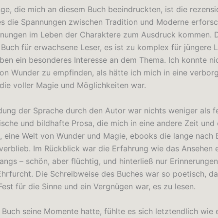
nge, die mich an diesem Buch beeindruckten, ist die rezens
es die Spannungen zwischen Tradition und Moderne erforsc
nungen im Leben der Charaktere zum Ausdruck kommen. Di
n Buch für erwachsene Leser, es ist zu komplex für jüngere L
aben ein besonderes Interesse an dem Thema. Ich konnte ni
von Wunder zu empfinden, als hätte ich mich in eine verbor
 die voller Magie und Möglichkeiten war.
ung der Sprache durch den Autor war nichts weniger als f
ische und bildhafte Prosa, die mich in eine andere Zeit und
, eine Welt von Wunder und Magie, ebooks die lange nach 
verblieb. Im Rückblick war die Erfahrung wie das Ansehen 
ngs – schön, aber flüchtig, und hinterließ nur Erinnerungen
Ehrfurcht. Die Schreibweise des Buches war so poetisch, da
Fest für die Sinne und ein Vergnügen war, es zu lesen.
Buch seine Momente hatte, fühlte es sich letztendlich wie 