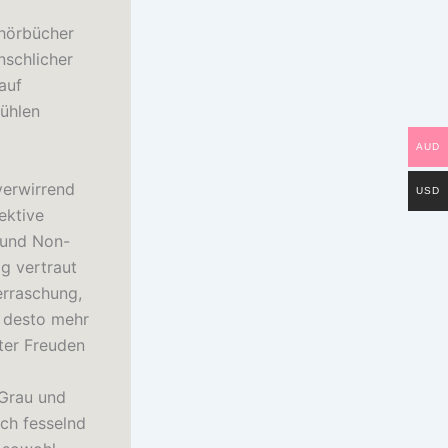
 hörbücher
nschlicher
auf
fühlen
AUD
verwirrend
USD
ektive
 und Non-
g vertraut
erraschung,
, desto mehr
eter Freuden
 Grau und
uch fesselnd