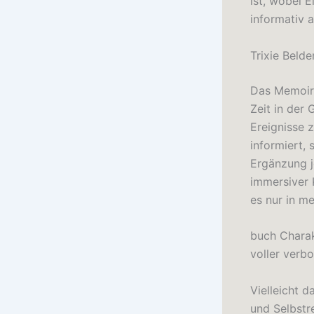
ist, wobei 
informativ a
Trixie Beld
Das Memoir 
Zeit in der
Ereignisse z
informiert,
Ergänzung j
immersiver 
es nur in me
buch Charak
voller verb
Vielleicht 
und Selbstr