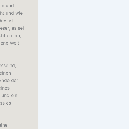
ion und
ht und wie
es ist
eser, es sei
cht umhin,
gene Welt
esselnd,
 einen
Ende der
eines
 und ein
ss es
eine