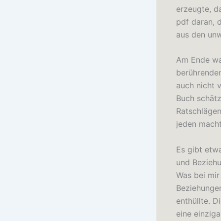
erzeugte, d
pdf daran, 
aus den unw
Am Ende war
berührenden
auch nicht 
Buch schätz
Ratschlägen
jeden macht,
Es gibt etw
und Beziehu
Was bei mir
Beziehungen 
enthüllte. 
eine einzig