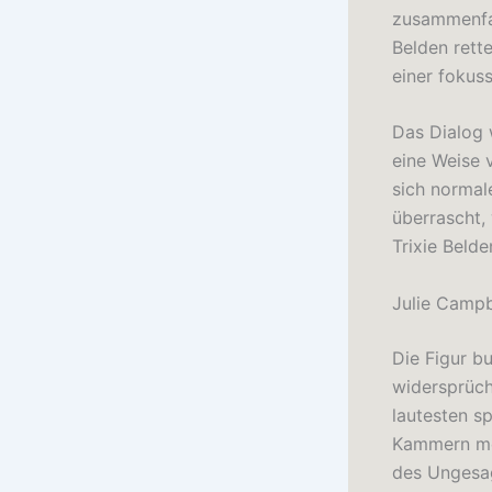
zusammenfas
Belden rett
einer fokuss
Das Dialog 
eine Weise v
sich normal
überrascht,
Trixie Beld
Julie Campb
Die Figur b
widersprüch
lautesten sp
Kammern mei
des Ungesa