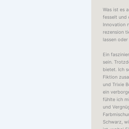
Was ist es 
fesselt und
Innovation 
rezension ti
lassen oder 
Ein faszini
sein. Trotzd
bietet. Ich
Fiktion zus
und Trixie 
ein verborge
fühlte ich m
und Vergnüg
Farbmischun
Schwarz, wi