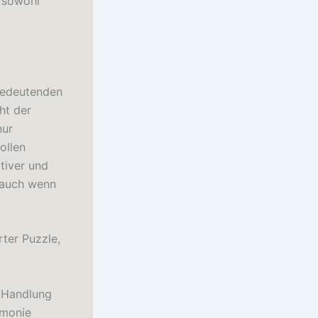
e sowohl
bedeutenden
ht der
nur
ollen
tiver und
, auch wenn
ter Puzzle,
, Handlung
rmonie