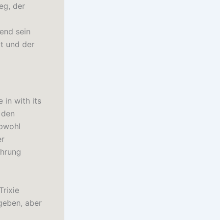
eg, der
end sein
lt und der
in with its
 den
obwohl
er
ahrung
Trixie
geben, aber