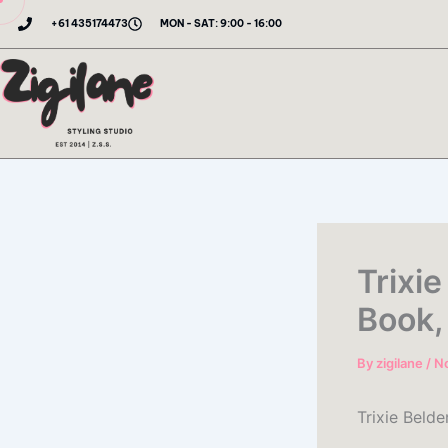
Skip
+61 435174473
MON - SAT: 9:00 - 16:00
to
content
Trixi
Book,
By
zigilane
/
N
Trixie Belde