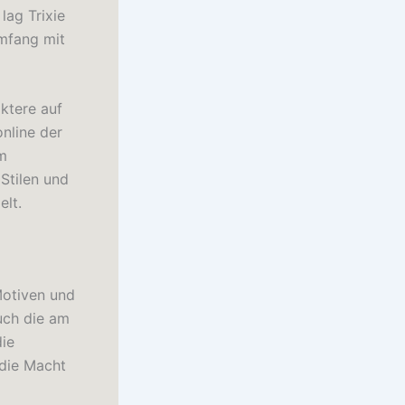
ag Trixie
Umfang mit
ktere auf
online der
hm
Stilen und
elt.
Motiven und
uch die am
die
 die Macht