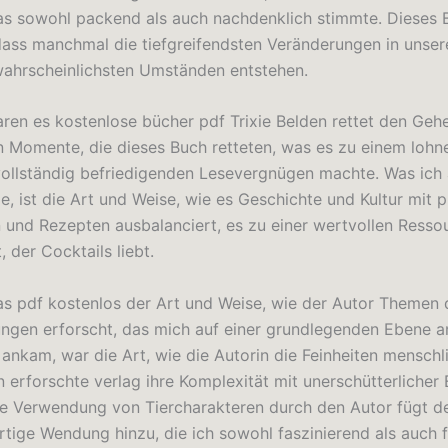
as sowohl packend als auch nachdenklich stimmte. Dieses B
dass manchmal die tiefgreifendsten Veränderungen in unse
ahrscheinlichsten Umständen entstehen.
en es kostenlose bücher pdf Trixie Belden rettet den Geh
 Momente, die dieses Buch retteten, was es zu einem loh
vollständig befriedigenden Lesevergnügen machte. Was ich
e, ist die Art und Weise, wie es Geschichte und Kultur mit 
 und Rezepten ausbalanciert, es zu einer wertvollen Ressou
 der Cocktails liebt.
as pdf kostenlos der Art und Weise, wie der Autor Themen 
ngen erforscht, das mich auf einer grundlegenden Ebene an
 ankam, war die Art, wie die Autorin die Feinheiten menschl
erforschte verlag ihre Komplexität mit unerschütterlicher E
Die Verwendung von Tiercharakteren durch den Autor fügt d
artige Wendung hinzu, die ich sowohl faszinierend als auch 