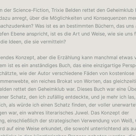
an der Science-Fiction, Trixie Belden rettet den Geheimklub
 dazu anregt, über die Möglichkeiten und Konsequenzen me
nachzudenken? Was ist es an bestimmten Büchern, das uns 
efen Ebene anspricht, ist es die Art und Weise, wie sie uns 
die Ideen, die sie vermitteln?
erendes Konzept, aber die Erzählung kann manchmal etwas 
em ist es ein anständiges Buch, das eine einzigartige Persp
 schätzte, wie der Autor verschiedene Fäden von kostenlose
ammenwebte, ein reiches Brokat von Worten, das gleichzeiti
Belden rettet den Geheimklub war. Dieses Buch war eine Üb
ner Schatz, den ich zufällig entdeckte, und je mehr ich las
ich, als würde ich einen Schatz finden, der voller unerwart
en war, ein wahres literarisches Juwel. Das Konzept der
g, einschließlich der strategischen Verwendung von Weiß,
rd auf eine Weise erkundet, die sowohl unterrichtend als a