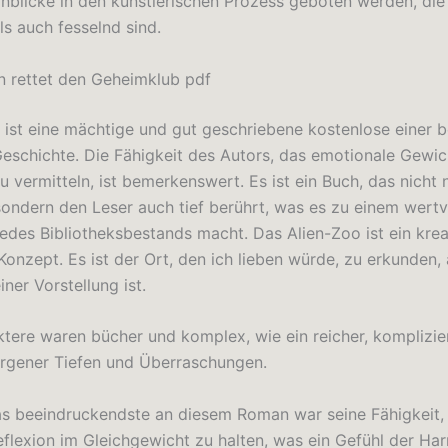
Einblicke in den künstlerischen Prozess geboten werden, di
ls auch fesselnd sind.
en rettet den Geheimklub pdf
ist eine mächtige und gut geschriebene kostenlose einer 
 Geschichte. Die Fähigkeit des Autors, das emotionale Gewic
u vermitteln, ist bemerkenswert. Es ist ein Buch, das nicht 
 sondern den Leser auch tief berührt, was es zu einem wertv
edes Bibliotheksbestands macht. Das Alien-Zoo ist ein krea
Konzept. Es ist der Ort, den ich lieben würde, zu erkunden
iner Vorstellung ist.
tere waren bücher und komplex, wie ein reicher, komplizier
orgener Tiefen und Überraschungen.
das beeindruckendste an diesem Roman war seine Fähigkeit
eflexion im Gleichgewicht zu halten, was ein Gefühl der Ha