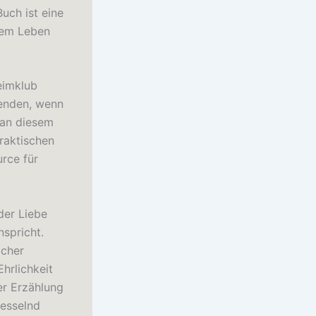
uch ist eine
rem Leben
eimklub
nenden, wenn
 an diesem
praktischen
rce für
der Liebe
spricht.
icher
hrlichkeit
er Erzählung
fesselnd