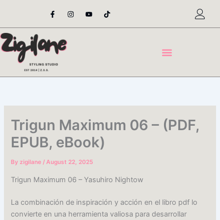
Skip
F
I
Y
T
a
n
o
i
to
c
s
u
k
content
e
t
t
t
b
a
u
o
o
g
b
k
o
r
e
k
a
-
m
f
Trigun Maximum 06 – (PDF,
EPUB, eBook)
By
zigilane
/
August 22, 2025
Trigun Maximum 06 – Yasuhiro Nightow
La combinación de inspiración y acción en el libro pdf lo
convierte en una herramienta valiosa para desarrollar