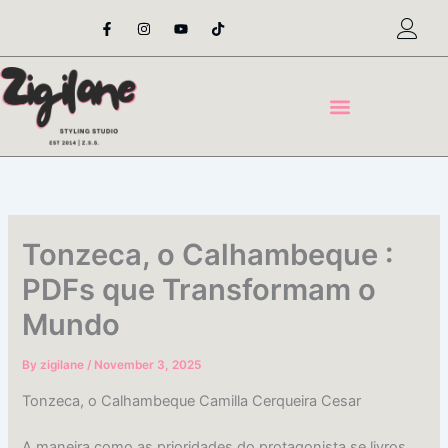
Skip
F
I
Y
T
a
n
o
i
to
c
s
u
k
content
e
t
t
t
b
a
u
o
o
g
b
k
o
r
e
k
a
-
m
f
Tonzeca, o Calhambeque :
PDFs que Transformam o
Mundo
By
zigilane
/
November 3, 2025
Tonzeca, o Calhambeque Camilla Cerqueira Cesar
A maneira como as prioridades do protagonista se livros