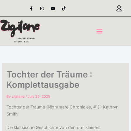
Skip
F
I
Y
T
a
n
o
i
to
c
s
u
k
content
e
t
t
t
b
a
u
o
o
g
b
k
o
r
e
k
a
-
m
f
Tochter der Träume :
Komplettausgabe
By
zigilane
/
July 25, 2025
Tochter der Träume (Nightmare Chronicles, #1) : Kathryn
Smith
Die klassische Geschichte von den drei kleinen