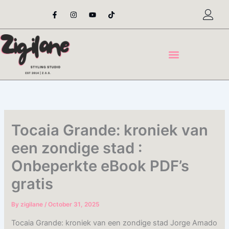
Skip
F
I
Y
T
a
n
o
i
to
c
s
u
k
content
e
t
t
t
b
a
u
o
o
g
b
k
o
r
e
k
a
-
m
f
Tocaia Grande: kroniek van
een zondige stad :
Onbeperkte eBook PDF’s
gratis
By
zigilane
/
October 31, 2025
Tocaia Grande: kroniek van een zondige stad Jorge Amado