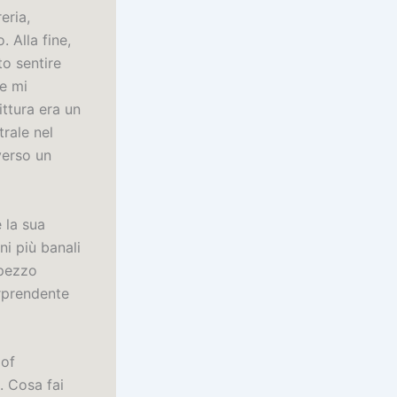
eria,
. Alla fine,
o sentire
 e mi
ttura era un
rale nel
verso un
 la sua
ni più banali
 pezzo
rprendente
 of
. Cosa fai