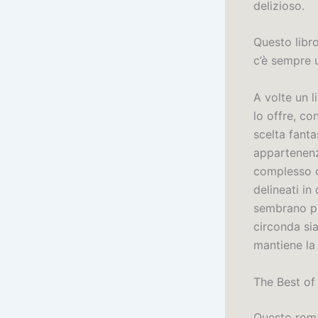
delizioso.
Questo libr
c’è sempre 
A volte un 
lo offre, co
scelta fanta
appartenenz
complesso c
delineati in
sembrano pi
circonda sia
mantiene la 
The Best of
Questo roma