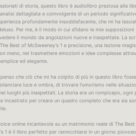
ssionati di storia, questo libro è audiolibro preziosa alla libr
analisi dettagliata e coinvolgente di un periodo significativo
esperienza profondamente insoddisfacente, che mi ha lasciat
deluso. Per me, è il modo in cui sfidano le mie supposizioni
vedere il mondo da angolazioni nuove e inaspettate. La scri
 The Best of McSweeney’s 1 e precisione, una lezione magist
 con meno, nel trasmettere emozioni e idee complesse attra
semplice ed elegante.
 penso che ciò che mi ha colpito di più in questo libro fosse
bilanciare luce e ombra, di trovare l’umorismo nelle situazio
nei luoghi più inaspettati. La storia era un rompicapo, ogni
e incastrato per creare un quadro completo che era sia so
ile.
dolce online incantevole su un matrimonio reale di The Best
1 è il libro perfetto per rannicchiarsi in un giorno piovoso