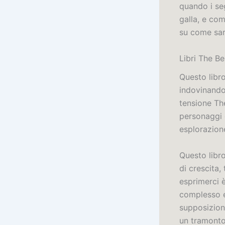
quando i se
galla, e com
su come sar
Libri The B
Questo libro
indovinando 
tensione The
personaggi 
esplorazion
Questo libr
di crescita,
esprimerci è
complesso e
supposizioni
un tramonto