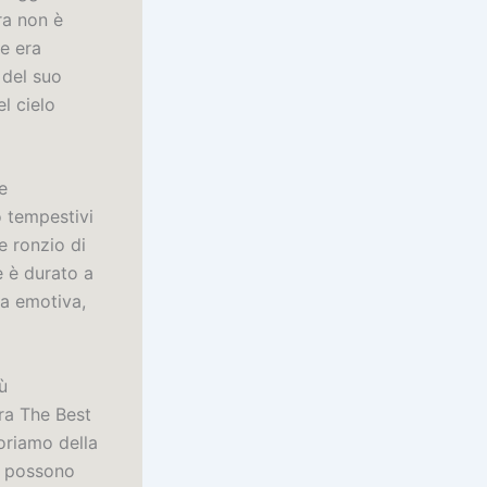
ra non è
ne era
 del suo
l cielo
e
o tempestivi
e ronzio di
e è durato a
za emotiva,
ù
ra The Best
oriamo della
he possono