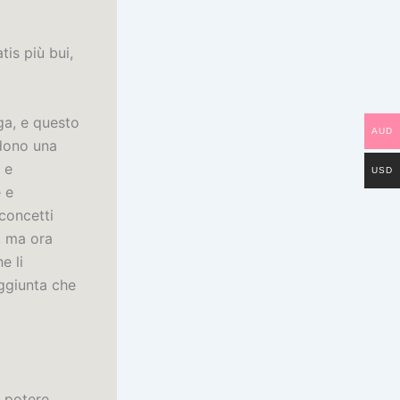
is più bui,
ga, e questo
AUD
ndono una
 e
USD
 e
concetti
, ma ora
e li
aggiunta che
l potere