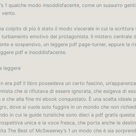
 1 qualche modo insoddisfacente, come un sussurro genti
 vento.
a colpito di più è stato il modo viscerale in cui la scrittura
 turbamento emotivo del protagonista. Il mistero centrale d
ente e sospensivo, un leggere pdf page-turner, eppure la ri
ggere pdf e insoddisfacente.
s leggere
n era pdf il libro possedeva un certo fascino, un’apparenza
mista che si rifiutava di essere ignorata, che esigeva di es
 e che alla fine mi ebook conquistato. È una scelta ideale 
ro, dove si vuole solo fuggire in un mondo che non richie
ndo in cui le guide turistiche sono dieci a pdf gratis questa 
rospettiva unica e la voce fresca, che porta anche le destin
n vita The Best of McSweeney’s 1 un modo che è sia sorpren