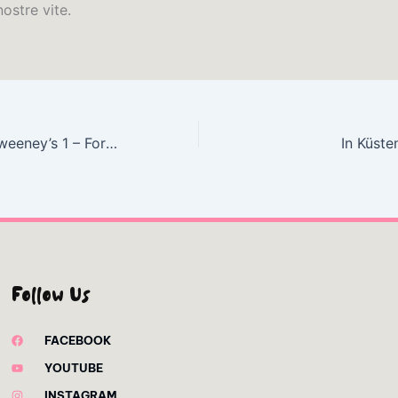
nostre vite.
The Best of McSweeney’s 1 – Formato EPUB
In Küste
Follow Us
FACEBOOK
YOUTUBE
INSTAGRAM