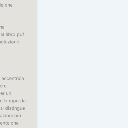
le che
 ha
el libro pdf
soluzione
 eccentrica
sere
per un
de troppo da
si distingue
azioni più
dente che