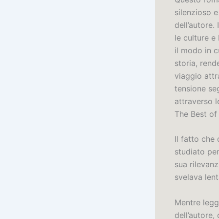
silenzioso e
dell’autore.
le culture e
il modo in c
storia, rend
viaggio att
tensione seg
attraverso l
The Best of
Il fatto ch
studiato pe
sua rilevan
svelava lent
Mentre legg
dell’autore