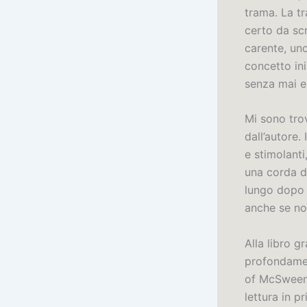
trama. La tr
certo da scr
carente, un
concetto ini
senza mai es
Mi sono trov
dall’autore
e stimolant
una corda d
lungo dopo 
anche se no
Alla libro g
profondamen
of McSweene
lettura in p