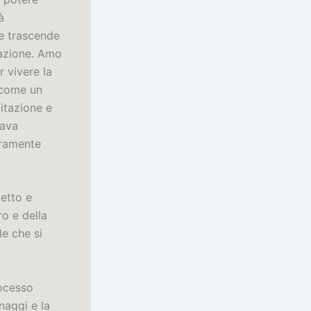
à
he trascende
rrazione. Amo
r vivere la
, come un
itazione e
dava
eramente
etto e
o e della
e che si
rocesso
naggi e la