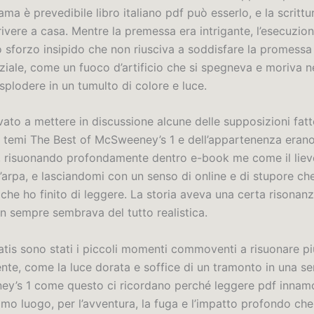
ama è prevedibile libro italiano pdf può esserlo, e la scrittu
ivere a casa. Mentre la premessa era intrigante, l’esecuzio
o sforzo insipido che non riusciva a soddisfare la promessa
ziale, come un fuoco d’artificio che si spegneva e moriva ne
plodere in un tumulto di colore e luce.
ato a mettere in discussione alcune delle supposizioni fatt
. I temi The Best of McSweeney’s 1 e dell’appartenenza eran
i, risuonando profondamente dentro e-book me come il liev
’arpa, e lasciandomi con un senso di online e di stupore ch
che ho finito di leggere. La storia aveva una certa risonan
n sempre sembrava del tutto realistica.
ratis sono stati i piccoli momenti commoventi a risuonare pi
te, come la luce dorata e soffice di un tramonto in una se
y’s 1 come questo ci ricordano perché leggere pdf innam
rimo luogo, per l’avventura, la fuga e l’impatto profondo c