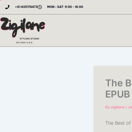
Skip
+61 435174473
MON - SAT: 9:00 - 16:00
to
content
The B
EPUB
By
zigilane
/
Ju
The Best of