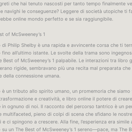
greti che hai tenuto nascosti per tanto tempo finalmente 
e navighi le conseguenze? Leggere di società utopiche ti fa 
ebbe online mondo perfetto e se sia raggiungibile.
est of McSweeney’s 1
 di Philip Shelby è una rapida e avvincente corsa che ti ter
fino all’ultimo istante. Le svolte della trama sono ingegnos
 Best of McSweeney’s 1 palpabile. Le interazioni tra libro g
erano rigide, sembravano più una recita mal preparata che
e della connessione umana.
o è un tributo allo spirito umano, un promemoria che siamo 
 trasformazione e creatività, e libro online il potere di crear
 in ognuno di noi. Il racconto del percorso tantrico è un p
 multifaceted, pieno di colpi di scena che sfidano le nostr
 e ci spingono a crescere. Alla fine, l’esperienza era simile
 su un The Best of McSweeney’s 1 sereno—pace, ma The B