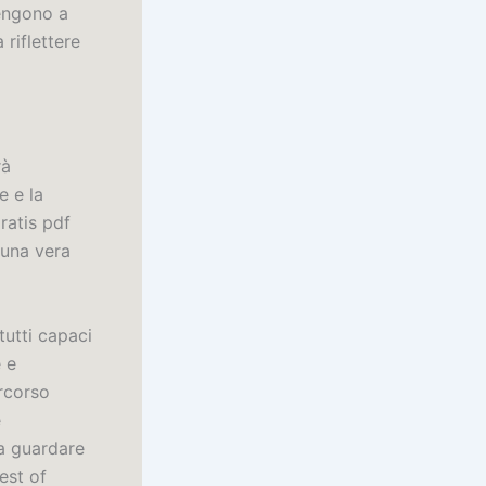
vengono a
riflettere
rà
e e la
ratis pdf
 una vera
tutti capaci
e e
ercorso
e
 a guardare
est of