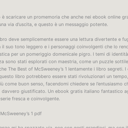
o è scaricare un promemoria che anche nei ebook online grat
una via d’uscita, e questo è un messaggio potente.
libro deve semplicemente essere una lettura divertente e fu
n il suo tono leggero e i personaggi coinvolgenti che lo re
stica per un pomeriggio domenicale pigro. I temi di identità
a sono stati esplorati con maestria, come un puzzle sottile
he The Best of McSweeney’s 1 lentamente i libro segreti. I 
 questo libro potrebbero essere stati rivoluzionari un tempo
ù come buon senso, facendomi chiedere se l’entusiasmo ch
 davvero giustificato. Un ebook gratis italiano fantastico 
serie fresca e coinvolgente.
 McSweeney’s 1 pdf
nzo mi ha spazzato via, non con gesti grandiosi, ma con i