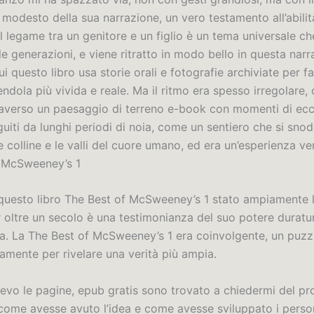
 modesto della sua narrazione, un vero testamento all’abilit
 Il legame tra un genitore e un figlio è un tema universale c
 le generazioni, e viene ritratto in modo bello in questa na
ui questo libro usa storie orali e fotografie archiviate per fa
endola più vivida e reale. Ma il ritmo era spesso irregolare
raverso un paesaggio di terreno e-book con momenti di ecc
uiti da lunghi periodi di noia, come un sentiero che si sno
e colline e le valli del cuore umano, ed era un’esperienza v
 McSweeney’s 1
e questo libro The Best of McSweeney’s 1 stato ampiamente l
r oltre un secolo è una testimonianza del suo potere duratur
za. La The Best of McSweeney’s 1 era coinvolgente, un puzzl
amente per rivelare una verità più ampia.
evo le pagine, epub gratis sono trovato a chiedermi del p
, come avesse avuto l’idea e come avesse sviluppato i perso