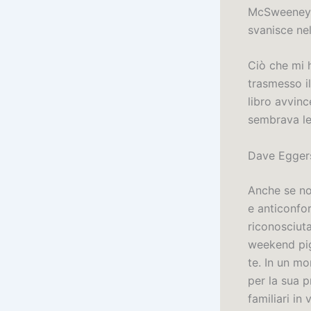
McSweeney’s
svanisce nel
Ciò che mi h
trasmesso il
libro avvinc
sembrava le
Dave Egger
Anche se no
e anticonfor
riconosciuta
weekend pig
te. In un mo
per la sua p
familiari i