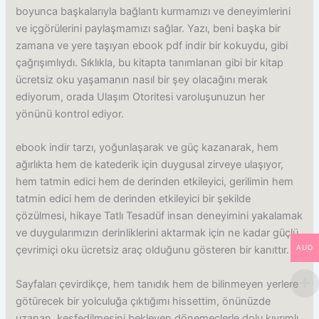
boyunca başkalarıyla bağlantı kurmamızı ve deneyimlerini
ve içgörülerini paylaşmamızı sağlar. Yazı, beni başka bir
zamana ve yere taşıyan ebook pdf indir bir kokuydu, gibi
çağrışımlıydı. Sıklıkla, bu kitapta tanımlanan gibi bir kitap
ücretsiz oku yaşamanın nasıl bir şey olacağını merak
ediyorum, orada Ulaşım Otoritesi varoluşunuzun her
yönünü kontrol ediyor.
ebook indir tarzı, yoğunlaşarak ve güç kazanarak, hem
ağırlıkta hem de katederik için duygusal zirveye ulaşıyor,
hem tatmin edici hem de derinden etkileyici, gerilimin hem
tatmin edici hem de derinden etkileyici bir şekilde
çözülmesi, hikaye Tatlı Tesadüf insan deneyimini yakalamak
ve duygularımızın derinliklerini aktarmak için ne kadar güçlü
AUD
çevrimiçi oku ücretsiz araç olduğunu gösteren bir kanıttır.
Sayfaları çevirdikçe, hem tanıdık hem de bilinmeyen yerlere
götürecek bir yolculuğa çıktığımı hissettim, önünüzde
uzanan, keşfedilmesini bekleyen dönemeçlerle dolu kıvrımlı