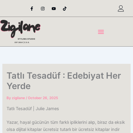
Skip
F
I
Y
T
a
n
o
i
to
c
s
u
k
content
e
t
t
t
b
a
u
o
o
g
b
k
o
r
e
k
a
-
m
f
Tatlı Tesadüf : Edebiyat Her
Yerde
By
zigilane
/
October 26, 2025
Tatlı Tesadüf | Julie James
Yazar, hayal gücünün tüm farklı ipliklerini alıp, biraz da eksik
olsa dijital kitaplar ücretsiz tutarlı bir ücretsiz kitaplar indir