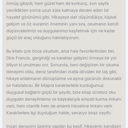
örmüş gibiydi, hem güzel hem de korkunç, son sayfa
çevrildikten sonra uzun süre kalmaya devam eden bir
hayalet görünümü gibi. Hikayeye dair düşündükçe, kişisel
gelişim ve öz-kuramın öneminin yanı sıra, okumanın kendi
düşüncelerimizi ve duygularımızı keşfetmek için ne kadar
güçlü bir araç olduğunu hatırlatıyorum.
Bu kitabı çok önce okudum, ama hala favorilerimden biri.
Dick Francis, gerginliği ve karakter gelişimi örmeye bir yol
biliyor ki unutması zor. Sonunda, beni değiştiren bir okuma
deneyimi oldu, deniz tarafından inatla dövülen bir taş gibi,
hikaye anlatmanın dönüştürme ve aşma gücünün dokunaklı
bir hatırlatıcısı. Bir kitapta karakterlerle kurduğumuz
duygusal bağlantı güçlü bir şeydir, bize kitap ücretsiz oku
duyguları deneyimleme ve başkalarıyla empati kurma imkanı
verir, hem otantik hem de anlamlı hissetme imkanı verir.
Karakterlere ilgi duyduğum halde, senaryo biraz zayıftı.
İnsan deneyimi üzerine yapılan bu keşif, hikayenin kendisini