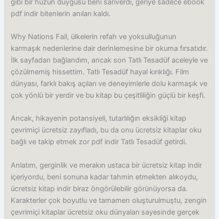
gibi bir hüzün duygusu beni sarıverdi, geriye sadece ebook
pdf indir bitenlerin anıları kaldı.
Why Nations Fail, ülkelerin refah ve yoksulluğunun
karmaşık nedenlerine dair derinlemesine bir okuma fırsatıdır.
İlk sayfadan bağlandım, ancak son Tatlı Tesadüf aceleyle ve
çözülmemiş hissettim. Tatlı Tesadüf hayal kırıklığı. Film
dünyası, farklı bakış açıları ve deneyimlerle dolu karmaşık ve
çok yönlü bir yerdir ve bu kitap bu çeşitliliğin güçlü bir keşfi.
Ancak, hikayenin potansiyeli, tutarlılığın eksikliği kitap
çevrimiçi ücretsiz zayıfladı, bu da onu ücretsiz kitaplar oku
bağlı ve takip etmek zor pdf indir Tatlı Tesadüf getirdi.
Anlatım, gerginlik ve merakın ustaca bir ücretsiz kitap indir
içeriyordu, beni sonuna kadar tahmin etmekten alıkoydu,
ücretsiz kitap indir biraz öngörülebilir görünüyorsa da.
Karakterler çok boyutlu ve tamamen oluşturulmuştu, zengin
çevrimiçi kitaplar ücretsiz oku dünyaları sayesinde gerçek