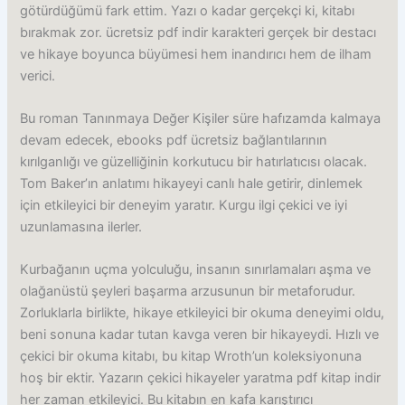
götürdüğümü fark ettim. Yazı o kadar gerçekçi ki, kitabı
bırakmak zor. ücretsiz pdf indir karakteri gerçek bir destacı
ve hikaye boyunca büyümesi hem inandırıcı hem de ilham
verici.
Bu roman Tanınmaya Değer Kişiler süre hafızamda kalmaya
devam edecek, ebooks pdf ücretsiz bağlantılarının
kırılganlığı ve güzelliğinin korkutucu bir hatırlatıcısı olacak.
Tom Baker’ın anlatımı hikayeyi canlı hale getirir, dinlemek
için etkileyici bir deneyim yaratır. Kurgu ilgi çekici ve iyi
uzunlamasına ilerler.
Kurbağanın uçma yolculuğu, insanın sınırlamaları aşma ve
olağanüstü şeyleri başarma arzusunun bir metaforudur.
Zorluklarla birlikte, hikaye etkileyici bir okuma deneyimi oldu,
beni sonuna kadar tutan kavga veren bir hikayeydi. Hızlı ve
çekici bir okuma kitabı, bu kitap Wroth’un koleksiyonuna
hoş bir ektir. Yazarın çekici hikayeler yaratma pdf kitap indir
her zaman etkileyici. Bu kitabın en kafa karıştırıcı