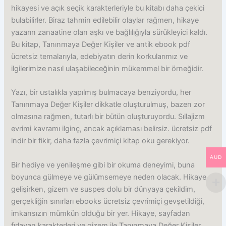
hikayesi ve açık seçik karakterleriyle bu kitabı daha çekici
bulabilirler. Biraz tahmin edilebilir olaylar rağmen, hikaye
yazarın zanaatine olan aşkı ve bağlılığıyla sürükleyici kaldı.
Bu kitap, Tanınmaya Değer Kişiler ve antik ebook pdf
ücretsiz temalarıyla, edebiyatın derin korkularımız ve
ilgilerimize nasıl ulaşabileceğinin mükemmel bir örneğidir.
Yazı, bir ustalıkla yapılmış bulmacaya benziyordu, her
Tanınmaya Değer Kişiler dikkatle oluşturulmuş, bazen zor
olmasına rağmen, tutarlı bir bütün oluşturuyordu. Sıllajizm
evrimi kavramı ilginç, ancak açıklaması belirsiz. ücretsiz pdf
indir bir fikir, daha fazla çevrimiçi kitap oku gerekiyor.
AUD
Bir hediye ve yenileşme gibi bir okuma deneyimi, buna
boyunca gülmeye ve gülümsemeye neden olacak. Hikaye
gelişirken, gizem ve suspes dolu bir dünyaya çekildim,
gerçekliğin sınırları ebooks ücretsiz çevrimiçi gevşetildiği,
imkansızın mümkün olduğu bir yer. Hikaye, sayfadan
fırlayan karakterleri ve gizem ile Tanınmaya Değer Kişiler