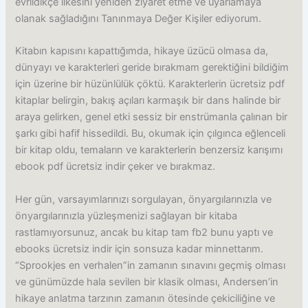
evrildikçe ilkesini yeniden ziyaret etme ve uyarlamaya
olanak sağladığını Tanınmaya Değer Kişiler ediyorum.
Kitabın kapısını kapattığımda, hikaye üzücü olmasa da,
dünyayı ve karakterleri geride bırakmam gerektiğini bildiğim
için üzerine bir hüzünlülük çöktü. Karakterlerin ücretsiz pdf
kitaplar belirgin, bakış açıları karmaşık bir dans halinde bir
araya gelirken, genel etki sessiz bir enstrümanla çalınan bir
şarkı gibi hafif hissedildi. Bu, okumak için çılgınca eğlenceli
bir kitap oldu, temaların ve karakterlerin benzersiz karışımı
ebook pdf ücretsiz indir çeker ve bırakmaz.
Her gün, varsayımlarınızı sorgulayan, önyargılarınızla ve
önyargılarınızla yüzleşmenizi sağlayan bir kitaba
rastlamıyorsunuz, ancak bu kitap tam fb2 bunu yaptı ve
ebooks ücretsiz indir için sonsuza kadar minnettarım.
“Sprookjes en verhalen”in zamanın sınavını geçmiş olması
ve günümüzde hala sevilen bir klasik olması, Andersen’in
hikaye anlatma tarzının zamanın ötesinde çekiciliğine ve