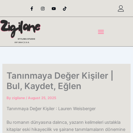
Skip
F
I
Y
T
a
n
o
i
to
c
s
u
k
content
e
t
t
t
b
a
u
o
o
g
b
k
o
r
e
k
a
-
m
f
Tanınmaya Değer Kişiler |
Bul, Kaydet, Eğlen
By
zigilane
/
August 25, 2025
Tanınmaya Değer Kişiler : Lauren Weisberger
Bu romanın dünyasına dalınca, yazarın kelimeleri ustalıkla
kitaplar eski hikayecilik ve şairane tanımlamaların dönemine