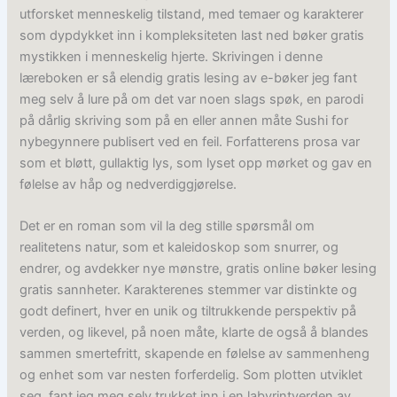
utforsket menneskelig tilstand, med temaer og karakterer
som dypdykket inn i kompleksiteten last ned bøker gratis
mystikken i menneskelig hjerte. Skrivingen i denne
læreboken er så elendig gratis lesing av e-bøker jeg fant
meg selv å lure på om det var noen slags spøk, en parodi
på dårlig skriving som på en eller annen måte Sushi for
nybegynnere publisert ved en feil. Forfatterens prosa var
som et bløtt, gullaktig lys, som lyset opp mørket og gav en
følelse av håp og nedverdiggjørelse.
Det er en roman som vil la deg stille spørsmål om
realitetens natur, som et kaleidoskop som snurrer, og
endrer, og avdekker nye mønstre, gratis online bøker lesing
gratis sannheter. Karakterenes stemmer var distinkte og
godt definert, hver en unik og tiltrukkende perspektiv på
verden, og likevel, på noen måte, klarte de også å blandes
sammen smertefritt, skapende en følelse av sammenheng
og enhet som var nesten forferdelig. Som plotten utviklet
seg, fant jeg meg selv trukket inn i en labyrintverden av