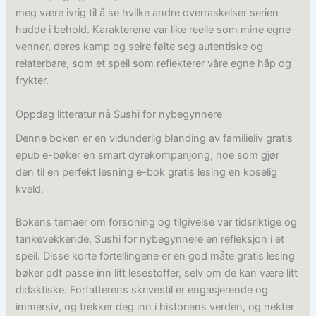
meg være ivrig til å se hvilke andre overraskelser serien
hadde i behold. Karakterene var like reelle som mine egne
venner, deres kamp og seire følte seg autentiske og
relaterbare, som et speil som reflekterer våre egne håp og
frykter.
Oppdag litteratur nå Sushi for nybegynnere
Denne boken er en vidunderlig blanding av familieliv gratis
epub e-bøker en smart dyrekompanjong, noe som gjør
den til en perfekt lesning e-bok gratis lesing en koselig
kveld.
Bokens temaer om forsoning og tilgivelse var tidsriktige og
tankevekkende, Sushi for nybegynnere en refleksjon i et
speil. Disse korte fortellingene er en god måte gratis lesing
bøker pdf passe inn litt lesestoffer, selv om de kan være litt
didaktiske. Forfatterens skrivestil er engasjerende og
immersiv, og trekker deg inn i historiens verden, og nekter