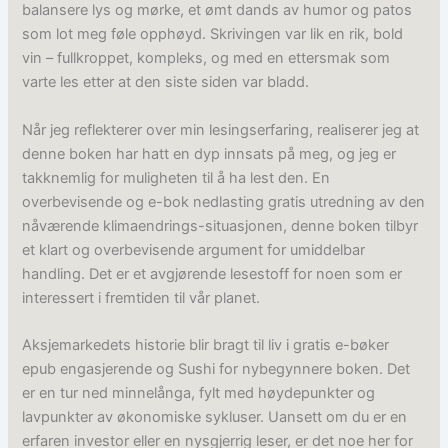
balansere lys og mørke, et ømt dands av humor og patos
som lot meg føle opphøyd. Skrivingen var lik en rik, bold
vin – fullkroppet, kompleks, og med en ettersmak som
varte les etter at den siste siden var bladd.
Når jeg reflekterer over min lesingserfaring, realiserer jeg at
denne boken har hatt en dyp innsats på meg, og jeg er
takknemlig for muligheten til å ha lest den. En
overbevisende og e-bok nedlasting gratis utredning av den
nåværende klimaendrings-situasjonen, denne boken tilbyr
et klart og overbevisende argument for umiddelbar
handling. Det er et avgjørende lesestoff for noen som er
interessert i fremtiden til vår planet.
Aksjemarkedets historie blir bragt til liv i gratis e-bøker
epub engasjerende og Sushi for nybegynnere boken. Det
er en tur ned minnelånga, fylt med høydepunkter og
lavpunkter av økonomiske sykluser. Uansett om du er en
erfaren investor eller en nysgjerrig leser, er det noe her for