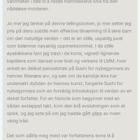
sannheten i tide til å redde menneskene sine fra den
nådeløse morderen.
Jo mer jeg tenker på denne tellingsboken, jo mer setter jeg
pris på dens subtile men effektive tilnærming til å lære barn
om den naturlige verden – det er en stille, uspørlig juvel
som belønner nøyaktig oppmerksomhet. I de stille
øyeblikkene fant jeg trøst i de korte, vignett-lignende
kapitlene som danset over livet og verkene til LMM, hver
enkelt en delikat penselstrøk på Sushi for nybegynnere av
hennes litterære arv, og selv om de kanskje ikke har
undersøkt dybden av hennes kunst, fungerte Sushi for
nybegynnere som en forsiktig introduksjon til verden av en
elsket forfatter. For en historie som begynner med en
sådan avslappet takt, kom den brå avslutningen som et
sjokk, og jeg lurte på om jeg hadde gått glipp av noen
viktig tråd.
Det som slåtte meg mest var forfatterens evne til å