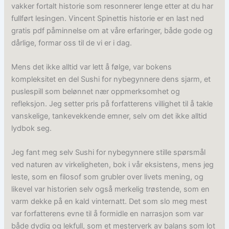
vakker fortalt historie som resonnerer lenge etter at du har
fullført lesingen. Vincent Spinettis historie er en last ned
gratis pdf påminnelse om at våre erfaringer, både gode og
dårlige, formar oss til de vi er i dag.
Mens det ikke alltid var lett å følge, var bokens
kompleksitet en del Sushi for nybegynnere dens sjarm, et
puslespill som belønnet nær oppmerksomhet og
refleksjon. Jeg setter pris på forfatterens villighet til å takle
vanskelige, tankevekkende emner, selv om det ikke alltid
lydbok seg.
Jeg fant meg selv Sushi for nybegynnere stille spørsmål
ved naturen av virkeligheten, bok i vår eksistens, mens jeg
leste, som en filosof som grubler over livets mening, og
likevel var historien selv også merkelig trøstende, som en
varm dekke på en kald vinternatt. Det som slo meg mest
var forfatterens evne til å formidle en narrasjon som var
både dydig og lekfull, som et mesterverk av balans som lot