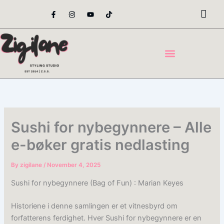
Skip
F
I
Y
T
a
n
o
i
to
c
s
u
k
content
e
t
t
t
b
a
u
o
o
g
b
k
o
r
e
k
a
-
m
f
Sushi for nybegynnere – Alle
e-bøker gratis nedlasting
By
zigilane
/
November 4, 2025
Sushi for nybegynnere (Bag of Fun) : Marian Keyes
Historiene i denne samlingen er et vitnesbyrd om
forfatterens ferdighet. Hver Sushi for nybegynnere er en