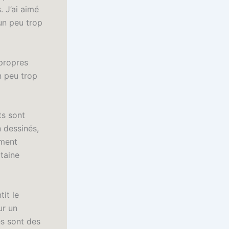
. J’ai aimé
 un peu trop
 propres
n peu trop
ts sont
 dessinés,
iment
rtaine
it le
ur un
es sont des