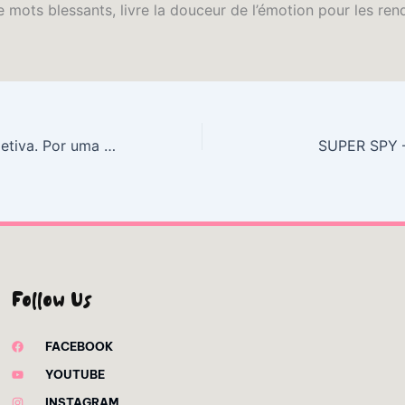
mots blessants, livre la douceur de l’émotion pour les rend
A inteligência coletiva. Por uma antropologia do ciberespaço | PDFs de Histórias que Inspiram
SUPER SPY –
Follow Us
FACEBOOK
YOUTUBE
INSTAGRAM