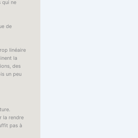
s qui ne
que de
rop linéaire
inent la
ions, des
ois un peu
ture.
r la rendre
ffit pas à