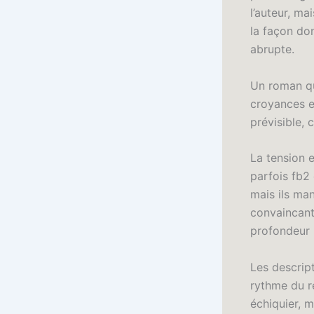
l’auteur, ma
la façon don
abrupte.
Un roman qui
croyances et
prévisible, 
La tension e
parfois fb2
mais ils ma
convaincant
profondeur 
Les descript
rythme du r
échiquier, m