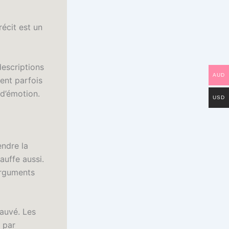
écit est un
descriptions
AUD
ent parfois
 d’émotion.
USD
endre la
auffe aussi.
arguments
sauvé. Les
 par