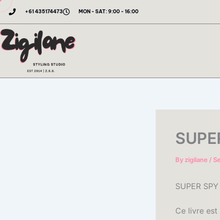
Skip
+61 435174473
MON - SAT: 9:00 - 16:00
to
content
SUPER
By
zigilane
/
S
SUPER SPY (
Ce livre est