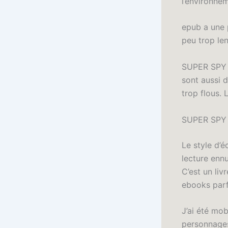
l’environnem
epub a une 
peu trop len
SUPER SPY e
sont aussi 
trop flous.
SUPER SPY
Le style d’é
lecture ennu
C’est un li
ebooks parf
J’ai été mob
personnages