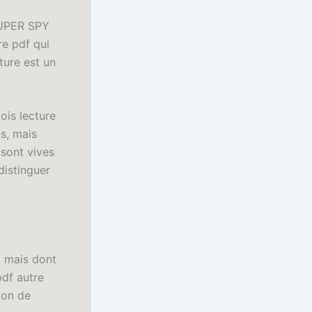
 SUPER SPY
vre pdf qui
ture est un
.
ois lecture
s, mais
 sont vives
distinguer
f mais dont
pdf autre
ion de