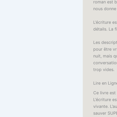
roman est bi
nous donne 
L’écriture e
détails. La 
Les descript
pour être vr
nuit, mais q
conversatio
trop vides.
Lire en Lig
Ce livre est
L’écriture e
vivante. L’a
sauver SUPE