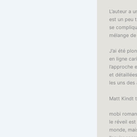
L’auteur a 
est un peu t
se complique
mélange de 
J’ai été pl
en ligne ca
l’approche e
et détaillée
les uns des 
Matt Kindt 
mobi roman 
le réveil es
monde, mais 