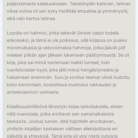
paljastamasta salaisuuksiaan. Takaisinpäin katsoen, tarinan
oikea voima oli sen kyky herättää empatiaa ja ymmärrystä,
eikä vain kertoa tarinaa.
Lopulta on hahmot, jotka tekevät Siniset varjot todella
erikoiseksi, ja tämä ei ole poikkeus, sillä kirjassa on joukko
monimutkaisia ja vetovoimaisia hahmoja, jotka jäävät pdf
mieleen pitkän ajan jälkeen lukemisen päättymisestä. Se oli
kirja, joka sai minut tuntemaan kaikki tunteet, kuin
vuoristoradan kyyti, joka jätti minut hengästyneeksi ja
haluamaan enemmän. Suru ja sovitus teemat olivat kudottu
koko kerrontaan, koskettava muistutus rakkauden ja
anteeksiannon voimasta.
Kirjallisuuskriitikönä lähestyin kirjaa tarkoituksella, etsien
niitä nuansseja, jotka erottavat sen samanaikaisista
teoksista. Joskus tunsin, että hajottelin arvoituksen,
yhdistin kirjailijan keskeisen väitteen allekirjoittavia eri
säikeitä ja yhteyksiä. Tämä kirja oli yksi niistä outoista