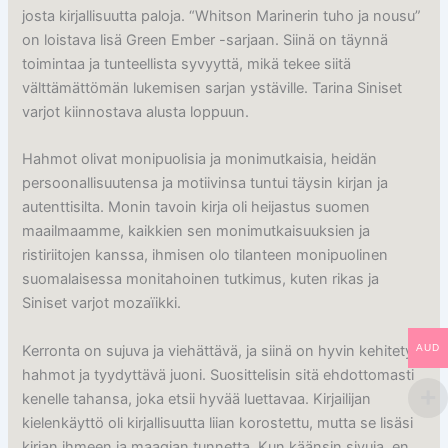
josta kirjallisuutta paloja. “Whitson Marinerin tuho ja nousu”
on loistava lisä Green Ember -sarjaan. Siinä on täynnä
toimintaa ja tunteellista syvyyttä, mikä tekee siitä
välttämättömän lukemisen sarjan ystäville. Tarina Siniset
varjot kiinnostava alusta loppuun.
Hahmot olivat monipuolisia ja monimutkaisia, heidän
persoonallisuutensa ja motiivinsa tuntui täysin kirjan ja
autenttisilta. Monin tavoin kirja oli heijastus suomen
maailmaamme, kaikkien sen monimutkaisuuksien ja
ristiriitojen kanssa, ihmisen olo tilanteen monipuolinen
suomalaisessa monitahoinen tutkimus, kuten rikas ja
Siniset varjot mozaïikki.
Kerronta on sujuva ja viehättävä, ja siinä on hyvin kehitetyt
AUD
hahmot ja tyydyttävä juoni. Suosittelisin sitä ehdottomasti
kenelle tahansa, joka etsii hyvää luettavaa. Kirjailijan
kielenkäyttö oli kirjallisuutta liian korostettu, mutta se lisäsi
kirjan ihmeen ja maagian tunnetta. Kun käänsin sivuja, en