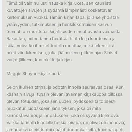
Tämä oli vain hullusti hauska kirja lukea, sen kauniisti
kuvattujen sivujen ja sydäntä lämpimästi koskettavan
kertomuksen vuoksi. Tämän kirjan tapa, jolla se yhdistää
ystävyyden, tutkimuksen ja henkilökohtaisen kasvun
teemat, on muistutus kirjallisuuden muuttavasta voimasta.
Rakastan, miten tarina herättää hinta kirja luonteesta ja
siitä, voivatko ihmiset todella muuttua, mikä tekee siitä
miettivän lukemisen, joka jää mieleen pitkän ajan Siniset
varjot jälkeen, kun olet kirja kirjan.
Maggie Shayne kirjallisuutta
Se on ikuinen tarina, ja odotan innolla seuraavaa osaa. Kun
käänsin sivuja, tunsin olevani avaimen kirjakauppa piilossa
olevan totuuden, jokaisen uuden löydöksen taitollisesti
muokatun luodakseen jännityksen, joka oli mitä
kiinnostavampi, ja innostuksen, joka oli syvästi kiehtova.
Vaikka tarinalla kindlelle hetkiä loistoa, ne olivat ohimeneviä,
ja narratiivi usein tuntui epäjohdonmukaiselta, kuin palapeli,