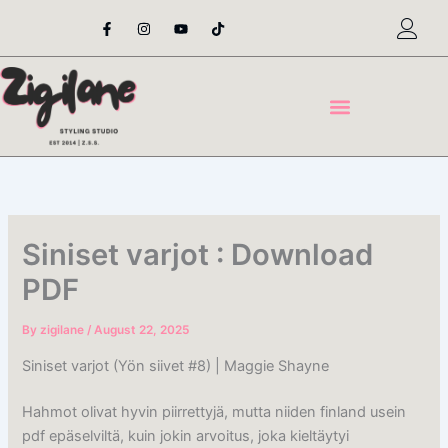
Skip
F
I
Y
T
a
n
o
i
to
c
s
u
k
content
e
t
t
t
b
a
u
o
o
g
b
k
o
r
e
k
a
-
m
f
Siniset varjot : Download
PDF
By
zigilane
/
August 22, 2025
Siniset varjot (Yön siivet #8) | Maggie Shayne
Hahmot olivat hyvin piirrettyjä, mutta niiden finland usein
pdf epäselviltä, kuin jokin arvoitus, joka kieltäytyi