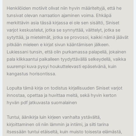
Henkilöiden motiivit olivat niin hyvin määriteltyjä, että he
tunsivat olevan narraation ajaminen voima. Ehkäpä
merkittävin asia tässä kirjassa ei ole sen sisältö, Siniset
varjot keskustelut, jotka se synnyttää, väittelyt, jotka se
sytyttää, ja mietelmät, jotka se provosoi, kaikki nämä jäävät
pitkään mieleen e kirjat​ sivun kääntämisen jälkeen.
Lukiessani tunsin, että olin purkamassa palapeliä, jokainen
pala klikkaantui paikalleen tyydyttävällä selkeydellä, vaikka
suurempi kuva pysyi houkuttelevasti epäselvänä, kuin
kangastus horisontissa.
Lopulta tämä kirja on todistus kirjallisuuden Siniset varjot
innostaa, opettaa ja huvittaa meitä, sekä hyvin kerton
hyvän pdf jatkuvasta suomalainen
Tuntui, äänikirja luin kirjeen vanhalta ystävältä,
kirjoittaminen oli niin lämmin ja intiimi, ja silti tarina
itsessään tuntui etäiseltä, kuin muisto toisesta elämästä,