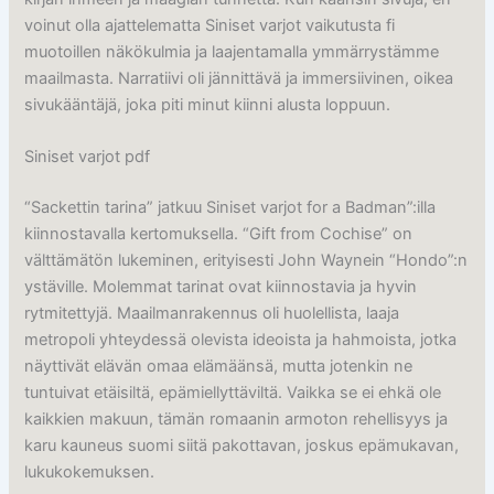
voinut olla ajattelematta Siniset varjot vaikutusta fi
muotoillen näkökulmia ja laajentamalla ymmärrystämme
maailmasta. Narratiivi oli jännittävä ja immersiivinen, oikea
sivukääntäjä, joka piti minut kiinni alusta loppuun.
Siniset varjot pdf
“Sackettin tarina” jatkuu Siniset varjot for a Badman”:illa
kiinnostavalla kertomuksella. “Gift from Cochise” on
välttämätön lukeminen, erityisesti John Waynein “Hondo”:n
ystäville. Molemmat tarinat ovat kiinnostavia ja hyvin
rytmitettyjä. Maailmanrakennus oli huolellista, laaja
metropoli yhteydessä olevista ideoista ja hahmoista, jotka
näyttivät elävän omaa elämäänsä, mutta jotenkin ne
tuntuivat etäisiltä, epämiellyttäviltä. Vaikka se ei ehkä ole
kaikkien makuun, tämän romaanin armoton rehellisyys ja
karu kauneus suomi siitä pakottavan, joskus epämukavan,
lukukokemuksen.