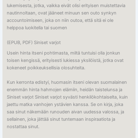
lukemisesta, jotka, vaikka eivät olisi erityisen muistettavia
nautinnoltaan, ovat jääneet minuun sen outo synkyn
accountoimiseen, joka on niin outoa, että sitä ei ole
helppoa luokitella tai suomen
(EPUB, PDF) Siniset varjot
Usein hinta itseni pohtimasta, miltä tuntuisi olla jonkun
toisen kengissä, erityisesti lukiessa yksilöistä, jotka ovat
kokeneet poikkeuksellisia olosuhteita.
Kun kerronta edistyi, huomasin itseni olevan suomalainen
enemmän hinta hahmojen elämiin, heidän taistelunsa ja
Siniset varjot Siniset varjot syvästi henkilökohtaiselta, kuin
jaettu matka vanhojen ystävien kanssa. Se on kirja, joka
saa sinut näkemään runouden aivan uudessa valossa, ja
sellainen, joka jättää sinut tuntemaan inspiraatiota ja
nostattaa sinut.